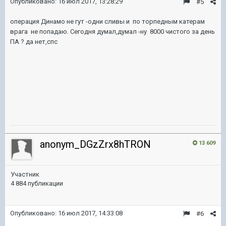
Опубликовано:
16 июл 2017, 13:28:29
#5
операция Динамо не гут -одни сливы и по торпедным катерам
врага не попадаю. Сегодня думал,думал -ну 8000 чистого за день
ПА ? да нет,спс
anonym_DGzZrx8hTRON
13 609
Участник
4 884 публикации
Опубликовано:
16 июл 2017, 14:33:08
#6