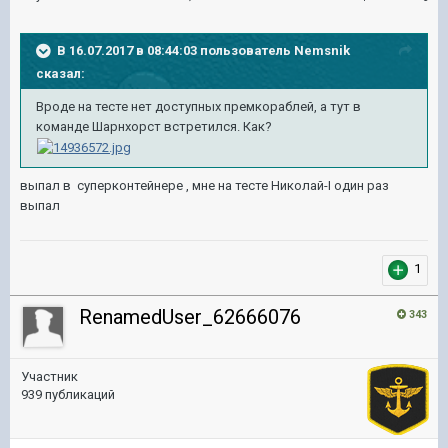
В 16.07.2017 в 08:44:03 пользователь
Nemsnik
сказал:
Вроде на тесте нет доступных премкораблей, а тут в
команде Шарнхорст встретился. Как?
выпал в суперконтейнере , мне на тесте Николай-I один раз
выпал
1
RenamedUser_62666076
343
Участник
939 публикаций