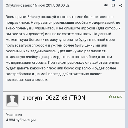
Опубликовано:
16 июл 2017, 08:00:52
#3
Всем привет! Начну пожалуй с того, что мне больше всего не
понравилось. Не нравится реализация особых модернизаций, не
знаю почему вы упрямитесь и не слышите игроков (для которых
вы все это и делаете) или не не хотите слышать. На данный
момент куда бы вы их не засунули они не будут в полной мере
пользоваться спросом и уж тем более быть ценными или
особыми ,как задумывались. Для них нужно реализовать
отдельную ячейку и ,например, только на пять боев,а потом
модернизация сгорала. При таком раскладе она действительно
будет давать какой-то плюс или бонус кораблю и будет более
востребована и ,на мой взгляд, действительно начнет
пользоваться спросом.
anonym_DGzZrx8hTRON
13 609
Участник
4 884 публикации