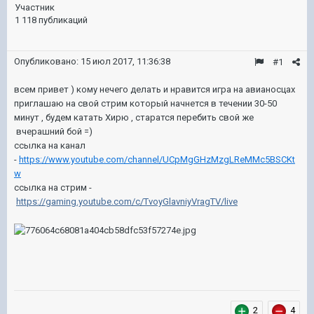
Участник
1 118 публикаций
Опубликовано:
15 июл 2017, 11:36:38
#1
всем привет ) кому нечего делать и нравится игра на авианосцах
приглашаю на свой стрим который начнется в течении 30-50
минут , будем катать Хирю , старатся перебить свой же
вчерашний бой =)
ссылка на канал
-
https://www.youtube.com/channel/UCpMgGHzMzgLReMMc5BSCKt
w
ссылка на стрим -
https://gaming.youtube.com/c/TvoyGlavniyVragTV/live
2
4