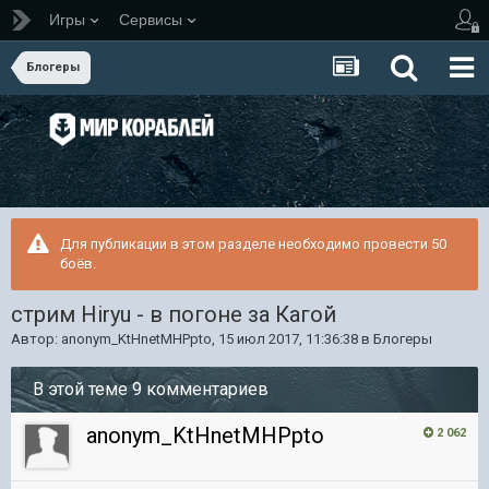
Игры
Сервисы
Блогеры
Для публикации в этом разделе необходимо провести 50
боёв.
стрим Hiryu - в погоне за Кагой
Автор:
anonym_KtHnetMHPpto
,
15 июл 2017, 11:36:38
в
Блогеры
В этой теме 9 комментариев
anonym_KtHnetMHPpto
2 062