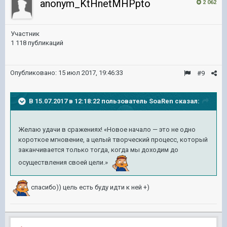
anonym_KtHnetMHPpto
2 062
Участник
1 118 публикаций
Опубликовано:
15 июл 2017, 19:46:33
#9
В 15.07.2017 в 12:18:22 пользователь
SoaRen
сказал:
Желаю удачи в сражениях! «Новое начало — это не одно
короткое мгновение, а целый творческий процесс, который
заканчивается только тогда, когда мы доходим до
осуществления своей цели.»
спасибо)) цель есть буду идти к ней +)