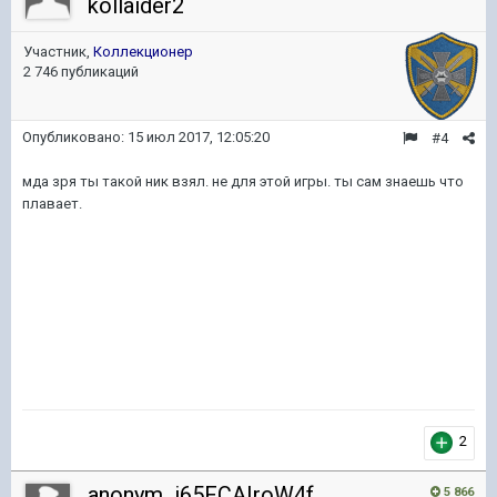
kollaider2
Участник,
Коллекционер
2 746 публикаций
Опубликовано:
15 июл 2017, 12:05:20
#4
мда зря ты такой ник взял. не для этой игры. ты сам знаешь что
плавает.
2
anonym_j65FCAIroW4f
5 866