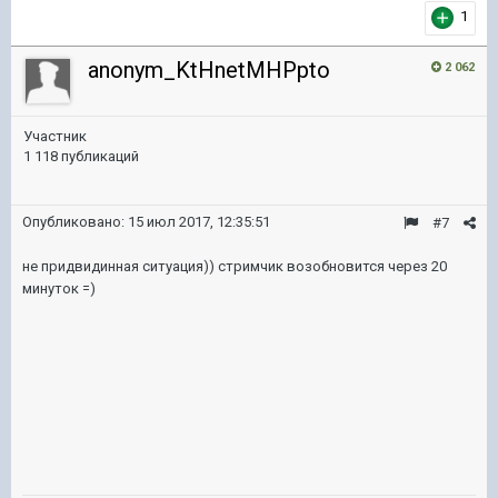
1
anonym_KtHnetMHPpto
2 062
Участник
1 118 публикаций
Опубликовано:
15 июл 2017, 12:35:51
#7
не придвидинная ситуация)) стримчик возобновится через 20
минуток =)