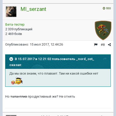
Ml_serzant
930
Бета-тестер
2 339 публикаций
2 469 боёв
Опубликовано:
15 июл 2017, 12:44:26
#8
В 15.07.2017 в 12:21:02 пользователь
_nord_ost_
сказал:
Да мы все знаем, что плавает. Там ни какой ошибки нет
Но
талантлив
продуктивный же? Не отнять