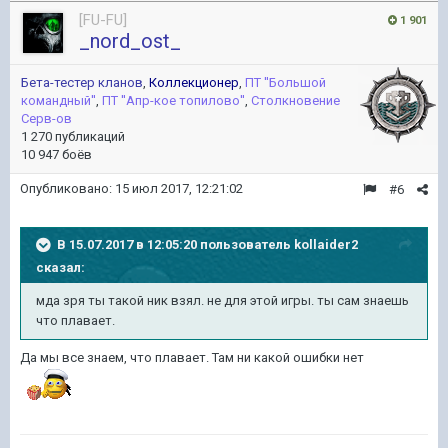
[FU-FU]
1 901
_nord_ost_
Бета-тестер кланов
,
Коллекционер
,
ПТ ''Большой
командный''
,
ПТ ''Апр-кое топилово''
,
Столкновение
Серв-ов
1 270 публикаций
10 947 боёв
Опубликовано:
15 июл 2017, 12:21:02
#6
В 15.07.2017 в 12:05:20 пользователь
kollaider2
сказал:
мда зря ты такой ник взял. не для этой игры. ты сам знаешь
что плавает.
Да мы все знаем, что плавает. Там ни какой ошибки нет