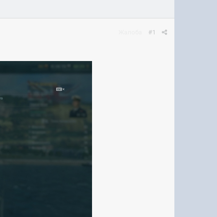
Жалоба
#1