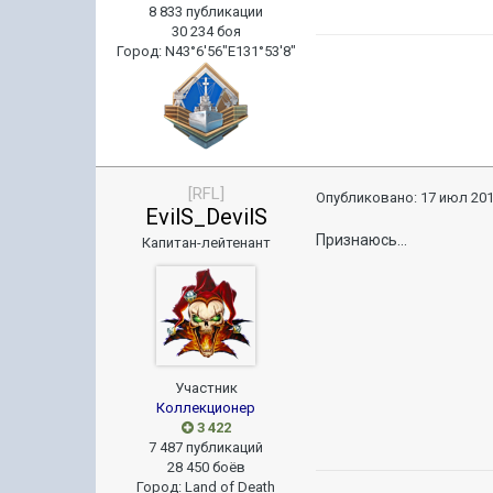
8 833 публикации
30 234 боя
Город
:
N43°6'56"E131°53'8"
[RFL]
Опубликовано:
17 июл 201
EvilS_DevilS
Признаюсь...
Капитан-лейтенант
Участник
Коллекционер
3 422
7 487 публикаций
28 450 боёв
Город
:
Land of Death