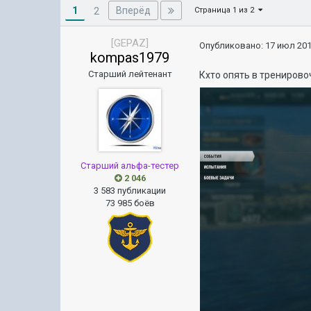
1
Вперёд
2
Страница 1 из 2
[GEPAZ]
Опубликовано:
17 июл 201
kompas1979
Старший лейтенант
Кхто опять в трениров
Старший альфа-тестер
2 046
3 583 публикации
73 985 боёв