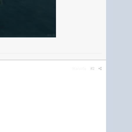
Жалоба
#2