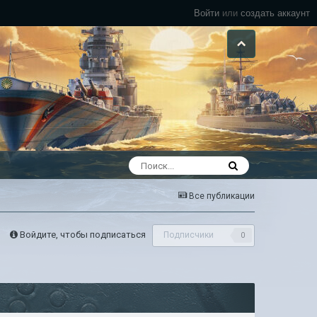
Войти
или
создать аккаунт
Все публикации
Войдите, чтобы подписаться
Подписчики
0