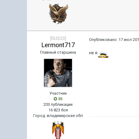
[RUS33]
Опубликовано:
17 июл 201
Lermont717
Главный старшина
не я
Участник
35
203 публикации
16 823 боя
Город
:
владимирская обл