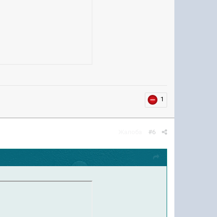
1
Жалоба
#6