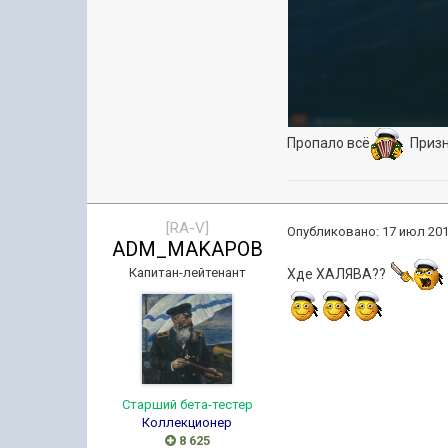
Пропало всё
Призн
[RA-V]
Опубликовано:
17 июл 201
ADM_MAKAPOB
Капитан-лейтенант
Хде ХАЛЯВА??
Старший бета-тестер
Коллекционер
8 625