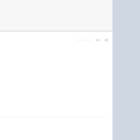
Жалоба
#4