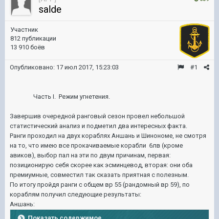
salde
Участник
812 публикации
13 910 боёв
Опубликовано:
17 июл 2017, 15:23:03
#1
Часть I. Режим угнетения.
Завершив очередной ранговый сезон провел небольшой
статистический анализ и подметил два интересных факта.
Ранги проходил на двух кораблях Аншань и Шинономе, не смотря
на то, что имею все прокачиваемые корабли 6лв (кроме
авиков), выбор пал на эти по двум причинам, первая:
позиционирую себя скорее как эсминцевод, вторая: они оба
премиумные, совместил так сказать приятная с полезным.
По итогу пройдя ранги с общем вр 55 (рандомный вр 59), по
кораблям получил следующие результаты:
Аншань:
Показать содержимое