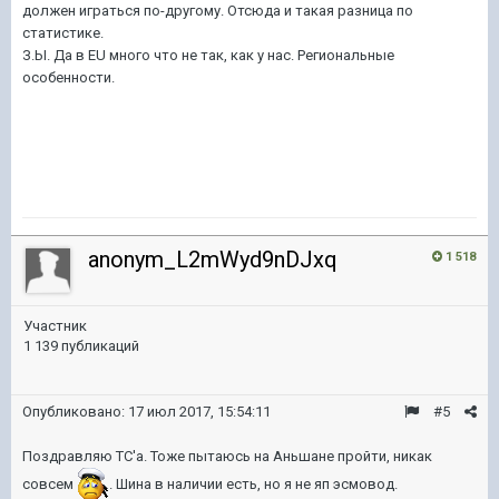
должен играться по-другому. Отсюда и такая разница по
статистике.
З.Ы. Да в EU много что не так, как у нас. Региональные
особенности.
anonym_L2mWyd9nDJxq
1 518
Участник
1 139 публикаций
Опубликовано:
17 июл 2017, 15:54:11
#5
Поздравляю ТС'а. Тоже пытаюсь на Аньшане пройти, никак
совсем
. Шина в наличии есть, но я не яп эсмовод.