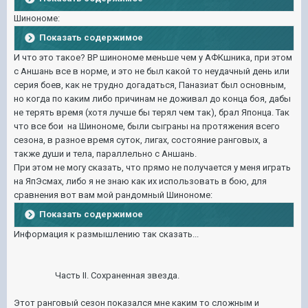
Шинономе:
Показать содержимое
И что это такое? ВР шинономе меньше чем у АФКшника, при этом
с Аншань все в норме, и это не был какой то неудачный день или
серия боев, как не трудно догадаться, Паназиат был основным,
но когда по каким либо причинам не доживал до конца боя, дабы
не терять время (хотя лучше бы терял чем так), брал Японца. Так
что все бои на Шинономе, были сыграны на протяжения всего
сезона, в разное время суток, лигах, состояние ранговых, а
также души и тела, параллельно с Аншань.
При этом не могу сказать, что прямо не получается у меня играть
на ЯпЭсмах, либо я не знаю как их использовать в бою, для
сравнения вот вам мой рандомный Шинономе:
Показать содержимое
Информация к размышлению так сказать...
Часть II. Сохраненная звезда.
Этот ранговый сезон показался мне каким то сложным и