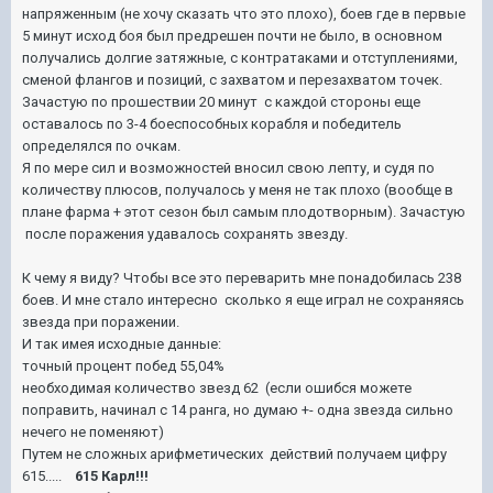
напряженным (не хочу сказать что это плохо), боев где в первые
5 минут исход боя был предрешен почти не было, в основном
получались долгие затяжные, с контратаками и отступлениями,
сменой флангов и позиций, с захватом и перезахватом точек.
Зачастую по прошествии 20 минут с каждой стороны еще
оставалось по 3-4 боеспособных корабля и победитель
определялся по очкам.
Я по мере сил и возможностей вносил свою лепту, и судя по
количеству плюсов, получалось у меня не так плохо (вообще в
плане фарма + этот сезон был самым плодотворным). Зачастую
после поражения удавалось сохранять звезду.
К чему я виду? Чтобы все это переварить мне понадобилась 238
боев. И мне стало интересно сколько я еще играл не сохраняясь
звезда при поражении.
И так имея исходные данные:
точный процент побед 55,04%
необходимая количество звезд 62 (если ошибся можете
поправить, начинал с 14 ранга, но думаю +- одна звезда сильно
нечего не поменяют)
Путем не сложных арифметических действий получаем цифру
615.....
615 Карл!!!