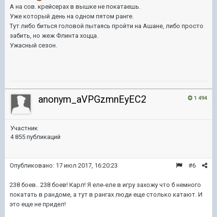
А на сов. крейсерах в вышке не покатаешь.
Уже который день на одном пятом ранге.
Тут либо биться головой пытаясь пройти на Ашане, либо просто
забить, но жеж Флинта хоцца.
Ужасный сезон.
anonym_aVPGzmnEyEC2
1 494
Участник
4 855 публикаций
Опубликовано:
17 июл 2017, 16:20:23
#6
238 боев.. 238 боев! Карл! Я еле-еле в игру захожу что б немного
покатать в рандоме, а тут в рангах люди еще столько катают. И
это еще не придел!