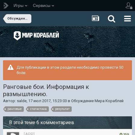
Игры
Сервисы
Обсуждение Мира Кораблей
Для публикации в этом разделе необходимо провести 50
боёв.
Ранговые бои. Информация к
размышлению.
Автор:
salde
,
17 июл 2017, 15:23:03
в
Обсуждение Мира Кораблей
ранговые
статистика
результат
В этой теме 6 комментариев
[APP]
359