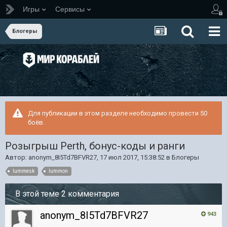
Игры
Сервисы
Блогеры
Для публикации в этом разделе необходимо провести 50
боёв.
Розыгрыш Perth, бонус-коды и ранги
Автор:
anonym_8I5Td7BFVR27
,
17 июл 2017, 15:38:52
в
Блогеры
lummesk
lummon
В этой теме 2 комментария
anonym_8I5Td7BFVR27
943