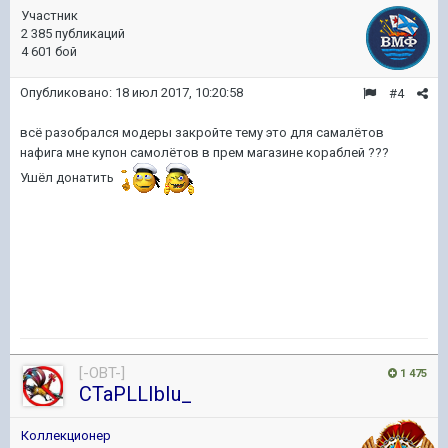
Участник
2 385 публикаций
4 601 бой
Опубликовано:
18 июл 2017, 10:20:58
#4
всё разобрался модеры закройте тему это для самалётов
нафига мне купон самолётов в прем магазине кораблей ???
Ушёл донатить
[-OBT-]
1 475
CTaPLLIbIu_
Коллекционер