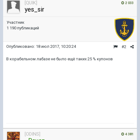
[QUIK]
2 033
yes_sir
Участник
1 190 публикаций
Опубликовано:
18 июл 2017, 10:20:24
#2
В корабельном лабазе не было ещё таких 25 % купонов
[ODINS]
4 381