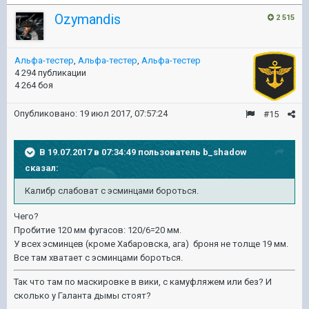
Ozymandis
2 515
Альфа-тестер
,
Альфа-тестер
,
Альфа-тестер
4 294 публикации
4 264 боя
Опубликовано:
19 июл 2017, 07:57:24
#15
В 19.07.2017 в 07:34:49 пользователь
b_shadow
сказал:
Калибр слабоват с эсминцами бороться.
Чего?
Пробитие 120 мм фугасов: 120/6=20 мм.
У всех эсминцев (кроме Хабаровска, ага) броня не толще 19 мм.
Все там хватает с эсминцами бороться.
Так что там по маскировке в вики, с камуфляжем или без? И
сколько у Галанта дымы стоят?