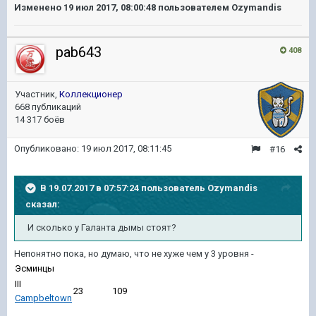
Изменено
19 июл 2017, 08:00:48
пользователем Ozymandis
pab643
408
Участник,
Коллекционер
668 публикаций
14 317 боёв
Опубликовано:
19 июл 2017, 08:11:45
#16
В 19.07.2017 в 07:57:24 пользователь
Ozymandis
сказал:
И сколько у Галанта дымы стоят?
Непонятно пока, но думаю, что не хуже чем у 3 уровня -
Эсминцы
III
23
109
Campbeltown