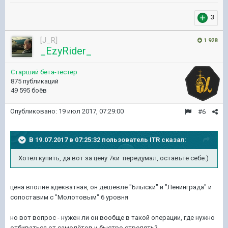
3
[J_R]
1 928
_EzyRider_
Старший бета-тестер
875 публикаций
49 595 боёв
Опубликовано:
19 июл 2017, 07:29:00
#6
В 19.07.2017 в 07:25:32 пользователь
ITR
сказал:
Хотел купить, да вот за цену 7ки передумал, оставьте себе:)
цена вполне адекватная, он дешевле "Блыски" и "Ленинграда" и
сопоставим с "Молотовым" 6 уровня
но вот вопрос - нужен ли он вообще в такой операции, где нужно
отбиваться от самолётов и быстро стрелять?