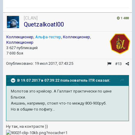
[CLAN]
1 488
Quetzalkoatl00
Коллекционер
,
Альфа-тестер
,
Коллекционер
,
Коллекционер
3 627 публикаций
7 693 боя
Опубликовано:
19 июл 2017, 07:43:25
#13
В 19.07.2017 в 07:39:22 пользователь
ITR
сказал:
Молотов это крейсер. А Галлант практически по цене
Блыски.
Аншань, например, стоил что-то между 800-900руб.
Но в общем-то пофигу...
Ну так, на контрасте ))