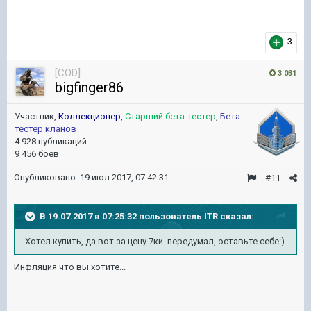
3
[COD]
3 031
bigfinger86
Участник,
Коллекционер
,
Старший бета-тестер
,
Бета-
тестер кланов
4 928 публикаций
9 456 боёв
Опубликовано:
19 июл 2017, 07:42:31
#11
В 19.07.2017 в 07:25:32 пользователь
ITR
сказал:
Хотел купить, да вот за цену 7ки передумал, оставьте себе:)
Инфляция что вы хотите...