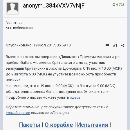
anonym_384xVXV7vNjF
9 702
Участник
900 публикаций
Опубликовано:
19 июл 2017, 06:59:10
#1
Вместе со стартом операции «Динамо» в Премиум магазин игры
прибыл Gallant — эсминец британского флота, участник
эвакуации британских войск из Дюнкерка. С 19 июля 10:00 (МСК)
до 9 августа 5:00 (МСК) не упустите возможность приобрести
новичка!
Напоминаем, что с 19 июля 9:00 (МСК) по 9 августа 9:00 (МСК)
обладателям эсминца Gallant доступны особые испытания.
Подробнее о них вы можете узнать
здесь
.
Обратите внимание: для покупки также доступны пакеты с
контейнерами
коллекции «Дюнкерк».
Пакеты
|
О корабле
|
Испытания
|