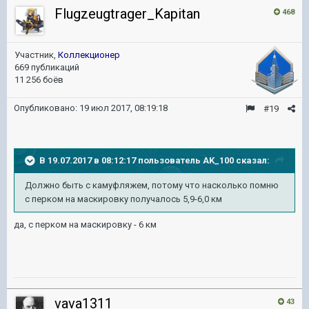
Flugzeugtrager_Kapitan
468
Участник,
Коллекционер
669 публикаций
11 256 боёв
Опубликовано:
19 июл 2017, 08:19:18
#19
В 19.07.2017 в 08:12:17 пользователь
AK_100
сказал:
Должно быть с камуфляжем, потому что насколько помню
с перком на маскировку получалось 5,9-6,0 км
да, с перком на маскировку - 6 км
vava1311
43