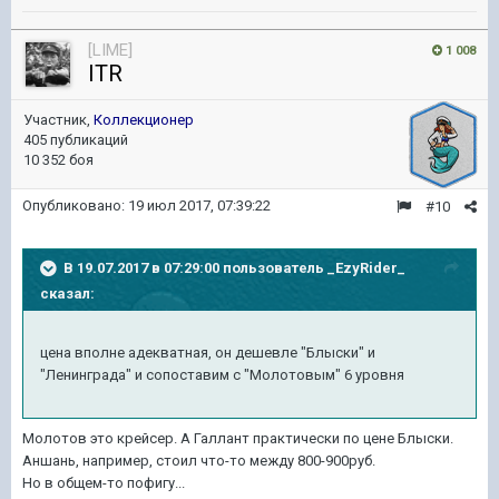
[LIME]
1 008
ITR
Участник,
Коллекционер
405 публикаций
10 352 боя
Опубликовано:
19 июл 2017, 07:39:22
#10
В 19.07.2017 в 07:29:00 пользователь
_EzyRider_
сказал:
цена вполне адекватная, он дешевле "Блыски" и
"Ленинграда" и сопоставим с "Молотовым" 6 уровня
Молотов это крейсер. А Галлант практически по цене Блыски.
Аншань, например, стоил что-то между 800-900руб.
Но в общем-то пофигу...