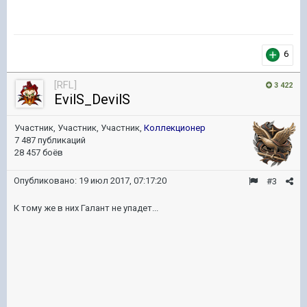
6
[RFL]
3 422
EvilS_DevilS
Участник, Участник, Участник,
Коллекционер
7 487 публикаций
28 457 боёв
Опубликовано:
19 июл 2017, 07:17:20
#3
К тому же в них Галант не упадет...