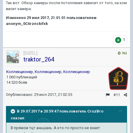
Так вот. Обзор камеры после потопления зависит от того, на ком
висит камера.
Изменено
29 июл 2017, 21:01:01
пользователем
anonym_0C6rznckifxk
1
[DIZEL]
762
traktor_264
Коллекционер
,
Коллекционер
,
Коллекционер
1 060 публикаций
14 520 боёв
Опубликовано:
29 июл 2017, 21:02:35
#11
В 29.07.2017 в 20:59:47 пользователь
CruzBro
сказал:
В прямом тцт аньшань. А кто-то просто не знает