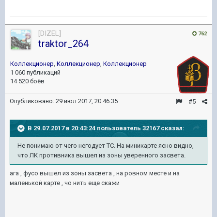
[DIZEL]
762
traktor_264
Коллекционер
,
Коллекционер
,
Коллекционер
1 060 публикаций
14 520 боёв
Опубликовано:
29 июл 2017, 20:46:35
#5
В 29.07.2017 в 20:43:24 пользователь
32167
сказал:
Не понимаю от чего негодует ТС. На миникарте ясно видно,
что ЛК противника вышел из зоны уверенного засвета.
ага , фусо вышел из зоны засвета , на ровном месте и на
маленькой карте , чо нить еще скажи