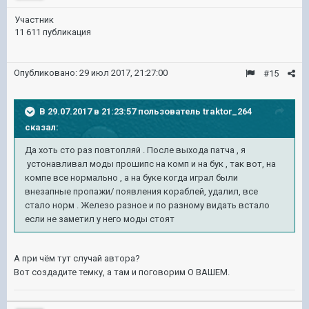
Участник
11 611 публикация
Опубликовано:
29 июл 2017, 21:27:00
#15
В 29.07.2017 в 21:23:57 пользователь
traktor_264
сказал:
Да хоть сто раз повтопляй . После выхода патча , я
устонавливал моды прошипс на комп и на бук , так вот, на
компе все нормально , а на буке когда играл были
внезапные пропажи/ появления кораблей, удалил, все
стало норм . Железо разное и по разному видать встало
если не заметил у него моды стоят
А при чём тут случай автора?
Вот создадите темку, а там и поговорим О ВАШЕМ.