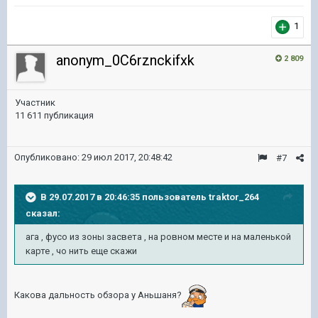
1
anonym_0C6rznckifxk
2 809
Участник
11 611 публикация
Опубликовано:
29 июл 2017, 20:48:42
#7
В 29.07.2017 в 20:46:35 пользователь
traktor_264
сказал:
ага , фусо из зоны засвета , на ровном месте и на маленькой
карте , чо нить еще скажи
Какова дальность обзора у Аньшаня?