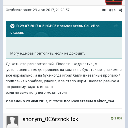
Опубликовано:
29 июл 2017, 21:23:57
#14
В 29.07.2017 в 21:04:05 пользователь
CruzBro
сказал:
Могу ещё раз повтопить, если не доходит.
Да хоть сто раз повтопляй . После выхода патча , я
устонавливал моды прошипс на комп и на бук , так вот, на компе
все нормально , а на буке когда играл были внезапные пропажи/
появления кораблей, удалил, все стало норм . Железо разное и
по разному видать встало
если не заметил у него моды стоят
Изменено
29 июл 2017, 21:25:10
пользователем traktor_264
anonym_0C6rznckifxk
2 809