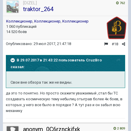
[DIZEL]
762
traktor_264
Коллекционер
,
Коллекционер
,
Коллекционер
1 060 публикаций
14 520 боёв
Опубликовано:
29 июл 2017, 21:47:18
#18
В 29.07.2017 в 21:43:22 пользователь
CruzBro
сказал:
Свои вне обзора так же не видны.
да это то понятно. Но просто скажите уважаемый ,стал бы ТС
создавать космическую тему небылиц отыграв более 4к боев, в
которых ,у него все было в порядке ? А тут раз и он забыл всю
механику
anonym_0C6rznckifxk
2 809