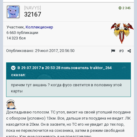
[NAVYS]
2 345
32167
Участник,
Коллекционер
6 663 публикации
14 323 боя
Опубликовано:
29 июл 2017, 20:56:50
#9
В 29.07.2017 в 20:53:28 пользователь
traktor_264
сказал:
причем тут аншань ? когда фусо светится в половину этой
карты
Докладываю голосом. ТС утоп, висит на своей утопшей посудине
с обзором (условно) 13км. Все, дальше эта посудина не видит. ЛК
находится в 20км. Он в засвете, но ТС его не увидит до тех пор,
пока не переключится на союзника, затем в режим свободной
карты. Как еще разжевать я не представляю.