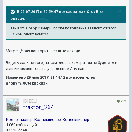
В 29.07.2017 в 20:59:47 пользователь
CruzBro
сказал:
Так вот. Обзор камеры после потопления зависит от того,
на ком висит камера.
Могу ещё раз повторить, если не доходит.
Видеть дальше того, на ком висела камера, вы не будете. А в
данный момент она на утопленном Аньшане.
Изменено
29 июл 2017, 21:14:12
пользователем
anonym_0C6rznckifxk
[DIZEL]
762
traktor_264
Коллекционер
,
Коллекционер
,
Коллекционер
1 060 публикаций
14 520 боёв