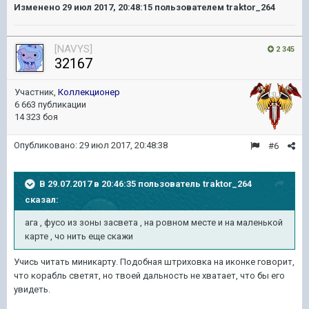
Изменено
29 июл 2017, 20:48:15
пользователем traktor_264
[NAVYS]
2 345
32167
Участник,
Коллекционер
6 663 публикации
14 323 боя
Опубликовано:
29 июл 2017, 20:48:38
#6
В 29.07.2017 в 20:46:35 пользователь
traktor_264
сказал:
ага , фусо из зоны засвета , на ровном месте и на маленькой
карте , чо нить еще скажи
Учись читать миникарту. Подобная штриховка на иконке говорит,
что корабль светят, но твоей дальность не хватает, что бы его
увидеть.