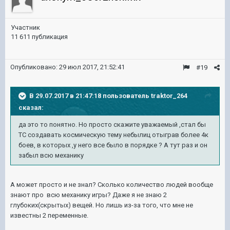
Участник
11 611 публикация
Опубликовано:
29 июл 2017, 21:52:41
#19
В 29.07.2017 в 21:47:18 пользователь
traktor_264
сказал:
да это то понятно. Но просто скажите уважаемый ,стал бы
ТС создавать космическую тему небылиц отыграв более 4к
боев, в которых ,у него все было в порядке ? А тут раз и он
забыл всю механику
А может просто и не знал? Сколько количество людей вообще
знают про всю механику игры? Даже я не знаю 2
глубоких(скрытых) вещей. Но лишь из-за того, что мне не
известны 2 переменные.