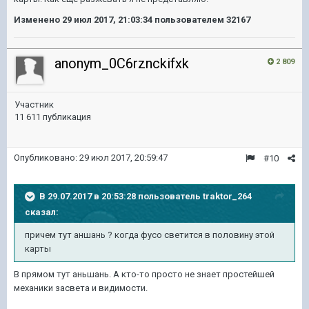
Изменено
29 июл 2017, 21:03:34
пользователем 32167
anonym_0C6rznckifxk
2 809
Участник
11 611 публикация
Опубликовано:
29 июл 2017, 20:59:47
#10
В 29.07.2017 в 20:53:28 пользователь
traktor_264
сказал:
причем тут аншань ? когда фусо светится в половину этой
карты
В прямом тут аньшань. А кто-то просто не знает простейшей
механики засвета и видимости.