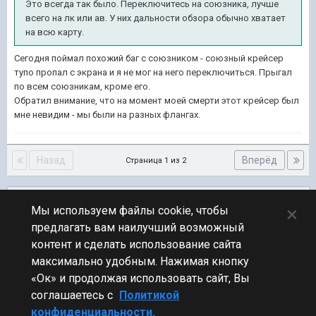
Это всегда так было. Переключитесь на союзника, лучше
всего на лк или ав. У них дальности обзора обычно хватает
на всю карту.
Сегодня поймал похожий баг с союзником - союзный крейсер
тупо пропал с экрана и я не мог на него переключиться. Прыгал
по всем союзникам, кроме его.
Обратил внимание, что на момент моей смерти этот крейсер был
мне невидим - мы были на разных флангах.
Назад
Вперёд
Страница 1 из 2
Подписчики
0
×
Мы используем файлы cookie, чтобы
предлагать вам наилучший возможный
ПЕРЕЙТИ К СПИСКУ ТЕМ
контент и сделать использование сайта
Ранговые бои
максимально удобным. Нажимая кнопку
«Ок» и продолжая использовать сайт, Вы
соглашаетесь с
Политикой
конфиденциальности.
Стиль