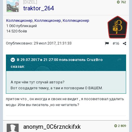
[DIZEL]
762
traktor_264
Коллекционер
,
Коллекционер
,
Коллекционер
1 060 публикаций
14 520 боёв
Опубликовано:
29 июл 2017, 21:31:33
#16
В 29.07.2017 в 21:27:00 пользователь
CruzBro
сказал:
А при чём тут случай автора?
Вот создадите темку, а там и поговорим О ВАШЕМ.
притом что , он иногда и своих не видит , я посоветовал удалить
моды .Или вы писатель ,но не читатель?
anonym_0C6rznckifxk
2 809