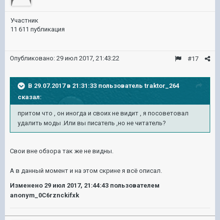
Участник
11 611 публикация
Опубликовано:
29 июл 2017, 21:43:22
#17
В 29.07.2017 в 21:31:33 пользователь
traktor_264
сказал:
притом что , он иногда и своих не видит , я посоветовал
удалить моды .Или вы писатель ,но не читатель?
Свои вне обзора так же не видны.
А в данный момент и на этом скрине я всё описал.
Изменено
29 июл 2017, 21:44:43
пользователем
anonym_0C6rznckifxk