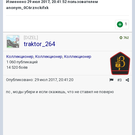
Изменено
29 июл 2017, 20:41:52
пользователем
anonym_0C6rznckifxk
1
[DIZEL]
762
traktor_264
Коллекционер
,
Коллекционер
,
Коллекционер
1 060 публикаций
14 520 боёв
Опубликовано:
29 июл 2017, 20:41:20
#3
пс , моды убери и если скажешь, что не ставил не поверю