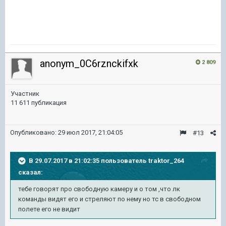
anonym_0C6rznckifxk
2 809
Участник
11 611 публикация
Опубликовано:
29 июл 2017, 21:04:05
#13
В 29.07.2017 в 21:02:35 пользователь
traktor_264
сказал:
тебе говорят про свободную камеру и о том ,что лк
команды видят его и стреляют по нему но тс в свободном
полете его не видит