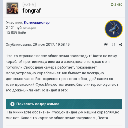
[EZI-V]
2 480
fongraf
Участник,
Коллекционер
2 121 публикация
13 509 боёв
Опубликовано:
29 июл 2017, 19:58:49
#1
Что-то странное после обновления происходит.Часто не вижу
кораблей противника,а иногда и своих,после того,как меня
потопили.Свободная камера работает, показывает
море,острова,но кораблей нет.Так бывает не всегда,но
довольно часто.Вот скриншот рангового боя,где 2 наших лк
жгли вражеский Фусо.Мне,естественно,было интересно,успеют
его дожечь,или нет.Но видел я это:
Показать содержимое
На миникарте обозначен Фусо,он виден 2-м нашим кораблям,но
мне нет. Какое-то корявое обновление получилось,Леста.