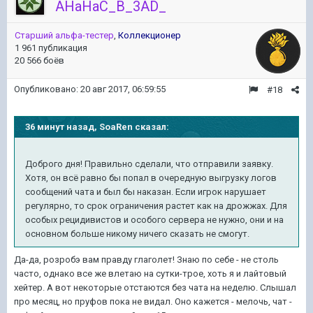
AHaHaC_B_3AD_
Старший альфа-тестер
,
Коллекционер
1 961 публикация
20 566 боёв
Опубликовано:
20 авг 2017, 06:59:55
#18
36 минут назад, SoaRen сказал:
Доброго дня! Правильно сделали, что отправили заявку.
Хотя, он всё равно бы попал в очередную выгрузку логов
сообщений чата и был бы наказан. Если игрок нарушает
регулярно, то срок ограничения растет как на дрожжах. Для
особых рецидивистов и особого сервера не нужно, они и на
основном больше никому ничего сказать не смогут.
Да-да, розробэ вам правду глаголет! Знаю по себе - не столь
часто, однако все же влетаю на сутки-трое, хоть я и лайтовый
хейтер. А вот некоторые отстаются без чата на неделю. Слышал
про месяц, но пруфов пока не видал. Оно кажется - мелочь, чат -