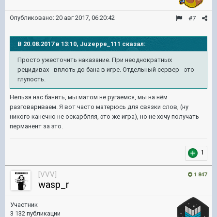
Опубликовано:
20 авг 2017, 06:20:42
#7
В 20.08.2017 в 13:10, Juzeppe_111 сказал:
Просто ужесточить наказание. При неоднократных
рецидивах - вплоть до бана в игре. Отдельный сервер - это
глупость.
Нельзя нас банить, мы матом не ругаемся, мы на нём
разговариваем. Я вот часто матерюсь для связки слов, (ну
никого канечно не оскарбляя, это же игра), но не хочу получать
перманент за это.
1
[VVV]
1 847
wasp_r
Участник
3 132 публикации