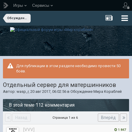
Игры
Сервисы
Обсуждение Мира Кораблей
Для публикации в этом разделе необходимо провести 50
боёв.
Отдельный сервер для матершинников
Автор:
wasp_r
,
20 авг 2017, 06:02:56
в
Обсуждение Мира Кораблей
В этой теме 112 комментария
Назад
Вперёд
Страница 1 из 6
[VVV]
1 847