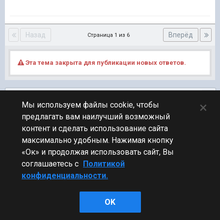
Назад
Вперёд
Страница 1 из 6
Эта тема закрыта для публикации новых ответов.
Подписчики
0
×
Мы используем файлы cookie, чтобы
предлагать вам наилучший возможный
ПЕРЕЙТИ К СПИСКУ ТЕМ
контент и сделать использование сайта
Обсуждение Мира Кораблей
максимально удобным. Нажимая кнопку
«Ок» и продолжая использовать сайт, Вы
соглашаетесь с
Политикой
конфиденциальности.
Стиль
OK
Powered by Invision Community