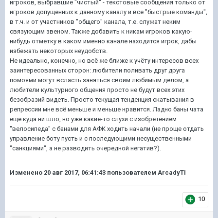
игроков, выбравшие "чистый" - текстовые сообщения только от
игроков допущенных к данному каналу и все "быстрые команды",
в т.ч. и от участников "общего" канала, т.е. служат неким
связующим звеном. Также добавить к никам игроков какую-
нибудь отметку в каком именно канале находится игрок, дабы
избежать некоторых неудобств.
Не идеально, конечно, но всё же ближе к учёту интересов всех
заинтересованных сторон: любители поливать друг друга
помоями могут всласть заняться своим любимым делом, а
любители культурного общения просто не будут всех этих
безобразий видеть. Просто текущая тенденция скатывания в
репрессии мне всё меньше и меньше нравится. Ладно баны чата
ещё куда ни шло, но уже какие-то слухи с изобретением
"велосипеда" с банами для АФК ходить начали (не проще отдать
управление боту пусть и с последующими несущественными
"санкциями", а не разводить очередной негатив?).
Изменено
20 авг 2017, 06:41:43
пользователем ArcadyTI
10