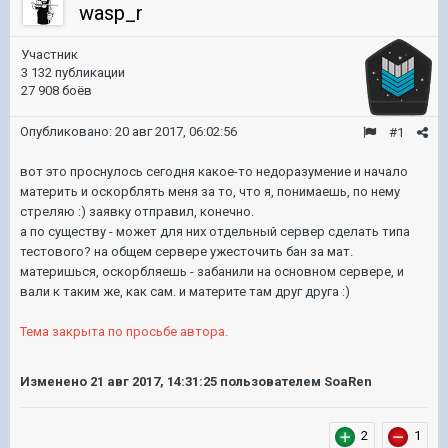
wasp_r
Участник
3 132 публикации
27 908 боёв
Опубликовано:
20 авг 2017, 06:02:56
#1
вот это проснулось сегодня какое-то недоразумение и начало
материть и оскорблять меня за то, что я, понимаешь, по нему
стреляю :) заявку отправил, конечно.
а по существу - может для них отдельный сервер сделать типа
тестового? на общем сервере ужесточить бан за мат.
материшься, оскорбляешь - забанили на основном сервере, и
вали к таким же, как сам. и материте там друг друга :)
Тема закрыта по просьбе автора.
Изменено
21 авг 2017, 14:31:25
пользователем SoaRen
2
1