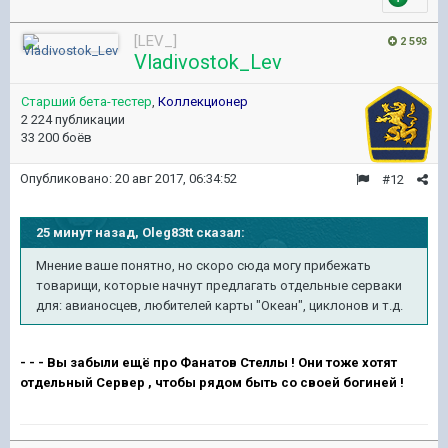
[LEV_]
2 593
Vladivostok_Lev
Старший бета-тестер
,
Коллекционер
2 224 публикации
33 200 боёв
Опубликовано:
20 авг 2017, 06:34:52
#12
25 минут назад, Oleg83tt сказал:
Мнение ваше понятно, но скоро сюда могу прибежать
товарищи, которые начнут предлагать отдельные серваки
для: авианосцев, любителей карты "Океан", циклонов и т.д.
- - - Вы забыли ещё про Фанатов Стеллы ! Они тоже хотят
отдельный Сервер , чтобы рядом быть со своей богиней !