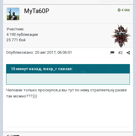
MyTa60P
4 066
Участник
4 193 публикации
25 771 бой
Опубликовано:
20 авг 2017, 06:06:01
#2
15 минут назад, wasp_r сказал:
Человек только проснулся,а вы тут по нему стреляете,ну разве
так можно???)))