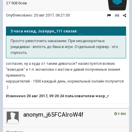
27 908 боёв
Опубликовано:
20 авг 2017, 06:21:30
#8
3 часа назад, Juzeppe_111 сказал:
Просто ужесточить наказание. При неоднократных
рецидивах - вплоть до бана в игре. Отдельный сервер - это
глупость.
согласен, ну а куда от таким деваться? насмотрятся всяких
"взводов" и т.п. мочилова с матом и давай полученные знания
применять.
нарушителей - 1500 каждый день, нормальный онлайн получится
:)
Изменено
20 авг 2017, 09:20:24
пользователем wasp_r
anonym_j65FCAIroW4f
5 866