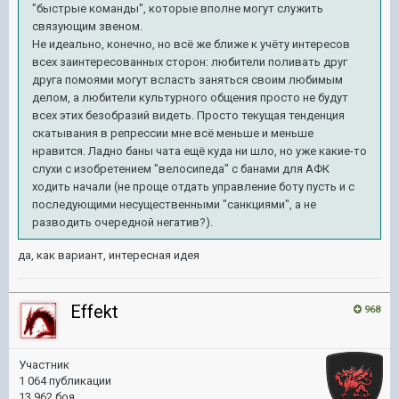
"быстрые команды", которые вполне могут служить
связующим звеном.
Не идеально, конечно, но всё же ближе к учёту интересов
всех заинтересованных сторон: любители поливать друг
друга помоями могут всласть заняться своим любимым
делом, а любители культурного общения просто не будут
всех этих безобразий видеть. Просто текущая тенденция
скатывания в репрессии мне всё меньше и меньше
нравится. Ладно баны чата ещё куда ни шло, но уже какие-то
слухи с изобретением "велосипеда" с банами для АФК
ходить начали (не проще отдать управление боту пусть и с
последующими несущественными "санкциями", а не
разводить очередной негатив?).
да, как вариант, интересная идея
Effekt
968
Участник
1 064 публикации
13 962 боя