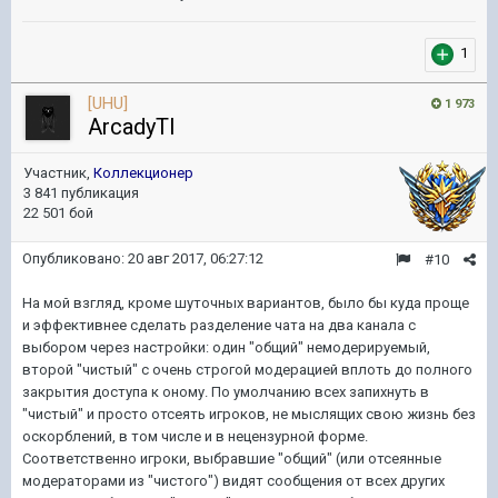
1
[UHU]
1 973
ArcadyTI
Участник,
Коллекционер
3 841 публикация
22 501 бой
Опубликовано:
20 авг 2017, 06:27:12
#10
На мой взгляд, кроме шуточных вариантов, было бы куда проще
и эффективнее сделать разделение чата на два канала с
выбором через настройки: один "общий" немодерируемый,
второй "чистый" с очень строгой модерацией вплоть до полного
закрытия доступа к оному. По умолчанию всех запихнуть в
"чистый" и просто отсеять игроков, не мыслящих свою жизнь без
оскорблений, в том числе и в нецензурной форме.
Соответственно игроки, выбравшие "общий" (или отсеянные
модераторами из "чистого") видят сообщения от всех других