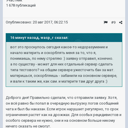
Участник
1 678 публикаций
Опубликовано:
20 авг 2017, 06:22:15
#9
16 минут назад, wasp_r сказал:
вот это проснулось сегодня какое-то недоразумение и
начало материть и оскорблять меня за то, что я,
понимаешь, по нему стреляю :) заявку отправил, конечно.
а по существу - может для них отдельный сервер сделать
типа тестового? на общем сервере ужесточить бан за мат.
материшься, оскорбляешь - забанили на основном сервере,
и вали к таким же, как сам. и материте там друг друга :)
Доброго дня! Правильно сделали, что отправили заявку. Хотя,
он всё равно бы попал в очередную выгрузку логов сообщений
чата и был бы наказан. Если игрок нарушает регулярно, то срок
ограничения растет как на дрожжах. Для особых рецидивистов и
особого сервера не нужно, они и на основном больше никому
ничего сказать не смогут.