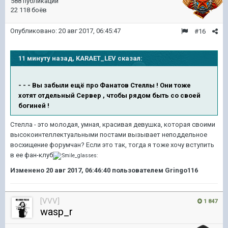
588 публикаций
22 118 боёв
Опубликовано:
20 авг 2017, 06:45:47
#16
11 минуту назад, KARAET_LEV сказал:
- - - Вы забыли ещё про Фанатов Стеллы ! Они тоже
хотят отдельный Сервер , чтобы рядом быть со своей
богиней !
Стелла - это молодая, умная, красивая девушка, которая своими
высокоинтеллектуальными постами вызывает неподдельное
восхищение форумчан? Если это так, тогда я тоже хочу вступить
в ее фан-клуб
Изменено
20 авг 2017, 06:46:40
пользователем Gringo116
[VVV]
1 847
wasp_r