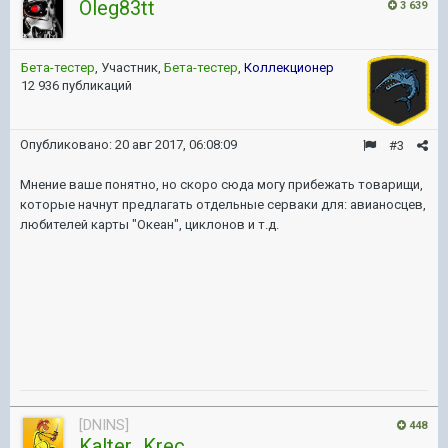
Oleg83tt
3 639
Бета-тестер
, Участник,
Бета-тестер
,
Коллекционер
12 936 публикаций
Опубликовано:
20 авг 2017, 06:08:09
#3
Мнение ваше понятно, но скоро сюда могу прибежать товарищи,
которые начнут предлагать отдельные серваки для: авианосцев,
любителей карты "Океан", циклонов и т.д.
[DNINS]
448
Kalter_Krec