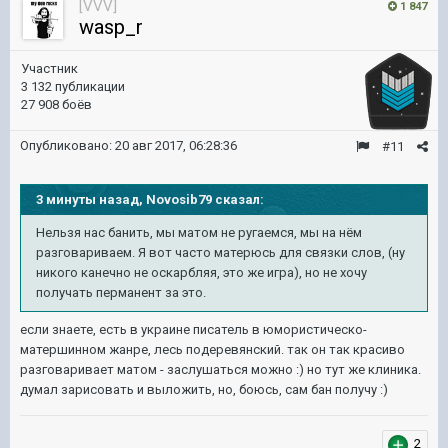
[VVV]
1 847
wasp_r
Участник
3 132 публикации
27 908 боёв
Опубликовано:
20 авг 2017, 06:28:36
#11
3 минуты назад, Novosib79 сказал:
Нельзя нас банить, мы матом не ругаемся, мы на нём
разговариваем. Я вот часто матерюсь для связки слов, (ну
никого канечно не оскарбляя, это же игра), но не хочу
получать перманент за это.
если знаете, есть в украине писатель в юмористическо-
матершинном жанре, лесь подеревянский. так он так красиво
разговаривает матом - заслушаться можно :) но тут же клиника.
думал зарисовать и выложить, но, боюсь, сам бан получу :)
2