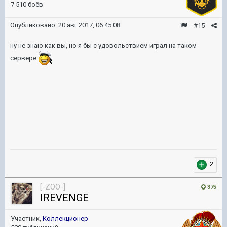
7 510 боёв
Опубликовано:
20 авг 2017, 06:45:08
#15
ну не знаю как вы, но я бы с удовольствием играл на таком
сервере
2
[-ZOO-]
375
IREVENGE
Участник,
Коллекционер