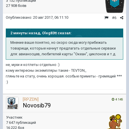
3 132 публикации
27 908 боёв
Опубликовано:
20 авг 2017, 06:11:10
#6
2 минуты назад, Oleg83tt сказал:
Мнение ваше понятно, но скоро сюда могу прибежать
товарищи, которые начнут предлагать отдельные серваки
для: авианосцев, любителей карты "Океан", циклонов и т.д.
не, мухи и котлеты отдельно :)
кому интересны экземпляры такие - TEVTON_
гляньте на стату, очень хорошая. особые приметы - гремящий ***
:)
[RPZDN]
4 145
Novosib79
Участник
7 647 публикаций
16 222 боя