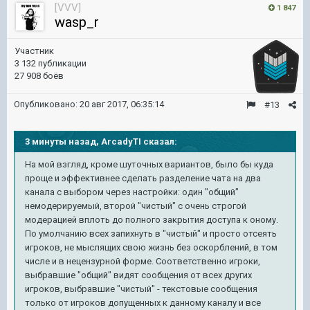
[VVV]
1 847
wasp_r
Участник
3 132 публикации
27 908 боёв
Опубликовано:
20 авг 2017, 06:35:14
#13
3 минуты назад, ArcadyTI сказал:
На мой взгляд, кроме шуточных вариантов, было бы куда
проще и эффективнее сделать разделение чата на два
канала с выбором через настройки: один "общий"
немодерируемый, второй "чистый" с очень строгой
модерацией вплоть до полного закрытия доступа к оному.
По умолчанию всех запихнуть в "чистый" и просто отсеять
игроков, не мыслящих свою жизнь без оскорблений, в том
числе и в нецензурной форме. Соответственно игроки,
выбравшие "общий" видят сообщения от всех других
игроков, выбравшие "чистый" - текстовые сообщения
только от игроков допущенных к данному каналу и все