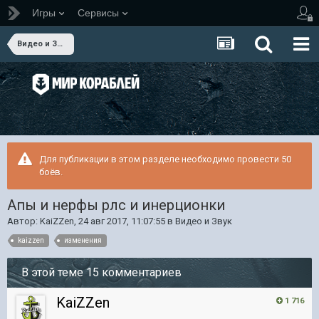
Игры
Сервисы
Видео и Звук
Для публикации в этом разделе необходимо провести 50
боёв.
Апы и нерфы рлс и инерционки
Автор:
KaiZZen
,
24 авг 2017, 11:07:55
в
Видео и Звук
kaizzen
изменения
В этой теме 15 комментариев
KaiZZen
1 716