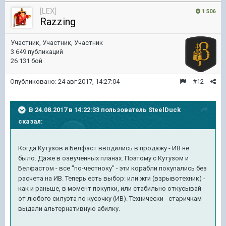
[LEX]
1 506
Razzing
Участник, Участник, Участник
3 649 публикаций
26 131 бой
Опубликовано:
24 авг 2017, 14:27:04
#12
В 24.08.2017 в 14:22:33 пользователь
SteelDuck
сказал:
Когда Кутузов и Белфаст вводились в продажу - ИВ не
было. Даже в озвученных планах. Поэтому с Кутузом и
Белфастом - все "по-честноку" - эти корабли покупались без
расчета на ИВ. Теперь есть выбор: или жги (взрывотехник) -
как и раньше, в момент покупки, или стабильно откусывай
от любого силуэта по кусочку (ИВ). Технически - старичкам
выдали альтернативную абилку.