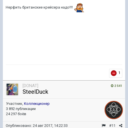
Нерфить британские крейсера надо!!!!
1
[DONAT]
2 541
SteelDuck
Участник,
Коллекционер
3 892 публикации
24 297 боёв
Опубликовано:
24 авг 2017, 14:22:33
#11