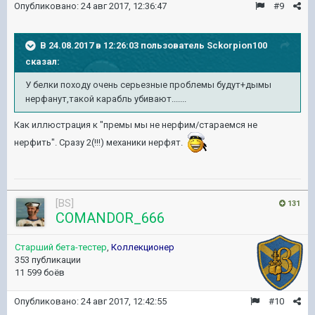
Опубликовано:
24 авг 2017, 12:36:47
#9
В 24.08.2017 в 12:26:03 пользователь
Sckorpion100
сказал:
У белки походу очень серьезные проблемы будут+дымы
нерфанут,такой карабль убивают.......
Как иллюстрация к "премы мы не нерфим/стараемся не
нерфить". Сразу 2(!!!) механики нерфят.
[BS]
131
COMANDOR_666
Старший бета-тестер
,
Коллекционер
353 публикации
11 599 боёв
Опубликовано:
24 авг 2017, 12:42:55
#10