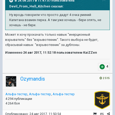
В 24.08.2017 в 11:47:57 пользователь
Devil_From_Hell_Kitchen
сказал:
Ну вродь говорили что просто дадут 4 очка умений
Капитана взамен перка. А там уже хочешь - бери опять, не
хочешь - не бери.
Может я хочу прокачать только навык "инерционный
взрыватель" без "взрывотехник". Такого выбора не будет,
сбрасывай навык "взрывотехник" за дублоны.
Изменено
24 авг 2017, 11:52:18
пользователем KaiZZen
4
Ozymandis
2 515
Альфа-тестер
,
Альфа-тестер
,
Альфа-тестер
4 294 публикации
4 264 боя
Опубликовано:
24 авг 2017, 11:50:54
#6