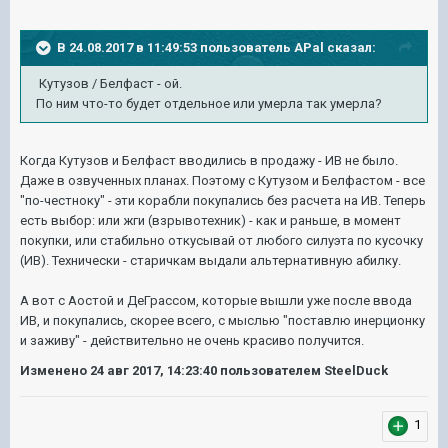
В 24.08.2017 в 11:49:53 пользователь
APal
сказал:
Кутузов / Белфаст - ой.
По ним что-то будет отдельное или умерла так умерла?
Когда Кутузов и Белфаст вводились в продажу - ИВ не было.
Даже в озвученных планах. Поэтому с Кутузом и Белфастом - все
"по-честноку" - эти корабли покупались без расчета на ИВ. Теперь
есть выбор: или жги (взрывотехник) - как и раньше, в момент
покупки, или стабильно откусывай от любого силуэта по кусочку
(ИВ). Технически - старичкам выдали альтернативную абилку.
А вот с Аостой и ДеГрассом, которые вышли уже после ввода
ИВ, и покупались, скорее всего, с мыслью "поставлю инерционку
и заживу" - действительно не очень красиво получится.
Изменено
24 авг 2017, 14:23:40
пользователем SteelDuck
1