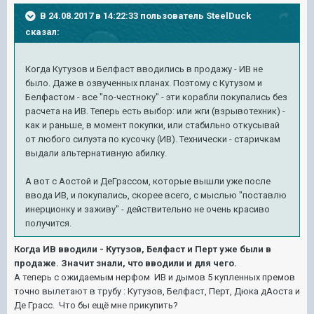
В 24.08.2017 в 14:22:33 пользователь
SteelDuck
сказал:
Когда Кутузов и Белфаст вводились в продажу - ИВ не
было. Даже в озвученных планах. Поэтому с Кутузом и
Белфастом - все "по-честноку" - эти корабли покупались без
расчета на ИВ. Теперь есть выбор: или жги (взрывотехник) -
как и раньше, в момент покупки, или стабильно откусывай
от любого силуэта по кусочку (ИВ). Технически - старичкам
выдали альтернативную абилку.
А вот с Аостой и ДеГрассом, которые вышли уже после
ввода ИВ, и покупались, скорее всего, с мыслью "поставлю
инерционку и заживу" - действительно не очень красиво
получится.
Когда ИВ вводили - Кутузов, Белфаст и Перт уже были в
продаже. Значит знали, что вводили и для чего.
А теперь с ожидаемым нерфом ИВ и дымов 5 купленных премов
точно вылетают в трубу : Кутузов, Белфаст, Перт, Дюка дАоста и
Де Грасс. Что бы ещё мне прикупить?