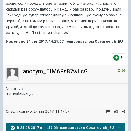
ессно, если переделываете перки - обнуляете капитанов, это
каждый раз обсуждалось, и каждый раз разрабы придумывали
"очередную супер-справедливую и гениальную схему по замене
перков", а потом им рассказывали, что один перк завязан на
другой, и вообще там цепочка, и замена лишь одного звена - не
есть гуд..... Но "Lesta never changes".
Изменено
24 авг 2017, 14:27:07
пользователем Cesarevich_EU
8
anonym_EIM6Ps87wLcG
66
Участник
178 публикаций
Опубликовано:
24 авг 2017, 11:47:57
#3
В 24.08.2017 в 11:39:06 пользователь
Cesarevich_EU