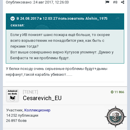
Опубликовано:
24 авг 2017, 12:26:03
#8
В 24.08.2017 в 12:03:27 пользователь
Alehin_1975
сказал:
Если у ИВ понизят шанс пожара ещё больше, то скорее
всего взрывотехник не понадобится уже, как быть с
перками тогда?
Вот выше совершенно верно Кутузов упомянут. Думаю у
Белфаста те же проблемы будут.
У белки походу очень серьезные проблемы будут+дымы
нерфанут,такой карабль убивают.......
[TENET]
11 866
Cesarevich_EU
Участник,
Коллекционер
14 252 публикации
26 897 боёв