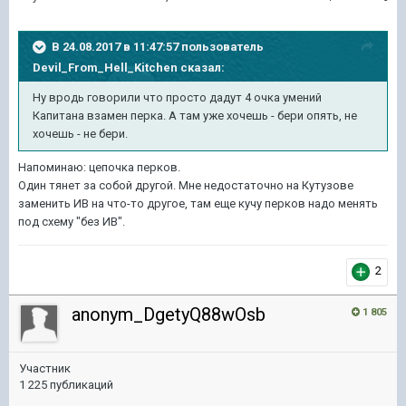
В 24.08.2017 в 11:47:57 пользователь
Devil_From_Hell_Kitchen
сказал:
Ну вродь говорили что просто дадут 4 очка умений
Капитана взамен перка. А там уже хочешь - бери опять, не
хочешь - не бери.
Напоминаю: цепочка перков.
Один тянет за собой другой. Мне недостаточно на Кутузове
заменить ИВ на что-то другое, там еще кучу перков надо менять
под схему "без ИВ".
2
anonym_DgetyQ88wOsb
1 805
Участник
1 225 публикаций