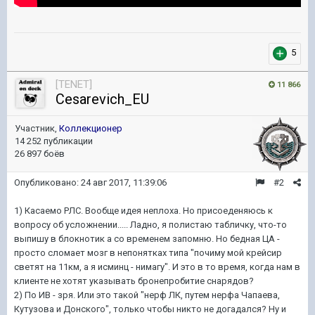
5
[TENET]
11 866
Cesarevich_EU
Участник,
Коллекционер
14 252 публикации
26 897 боёв
Опубликовано:
24 авг 2017, 11:39:06
#2
1) Касаемо РЛС. Вообще идея неплоха. Но присоеденяюсь к
вопросу об усложнении..... Ладно, я полистаю табличку, что-то
выпишу в блокнотик а со временем запомню. Но бедная ЦА -
просто сломает мозг в непонятках типа "почиму мой крейсир
светят на 11км, а я исминц - нимагу". И это в то время, когда нам в
клиенте не хотят указывать бронепробитие снарядов?
2) По ИВ - зря. Или это такой "нерф ЛК, путем нерфа Чапаева,
Кутузова и Донского", только чтобы никто не догадался? Ну и