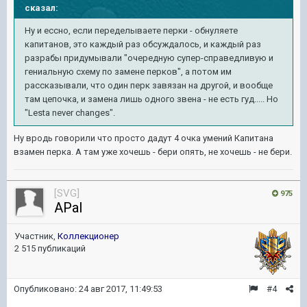
сказал:
Ну и ессно, если переделываете перки - обнуляете
капитанов, это каждый раз обсуждалось, и каждый раз
разрабы придумывали "очередную супер-справедливую и
гениальную схему по замене перков", а потом им
рассказывали, что один перк завязан на другой, и вообще
там цепочка, и замена лишь одного звена - не есть гуд..... Но
"Lesta never changes".
Ну вродь говорили что просто дадут 4 очка умений Капитана
взамен перка. А там уже хочешь - бери опять, не хочешь - не бери.
[SVG]
975
APal
Участник,
Коллекционер
2 515 публикаций
Опубликовано:
24 авг 2017, 11:49:53
#4