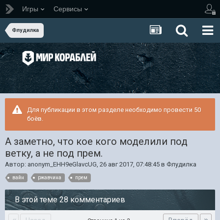
Игры
Сервисы
Флудилка
Для публикации в этом разделе необходимо провести 50
боёв.
А заметно, что кое кого моделили под
ветку, а не под прем.
Автор:
anonym_EHH9eGlavcUG
,
26 авг 2017, 07:48:45
в
Флудилка
вайн
ржавчина
прем
В этой теме 28 комментариев