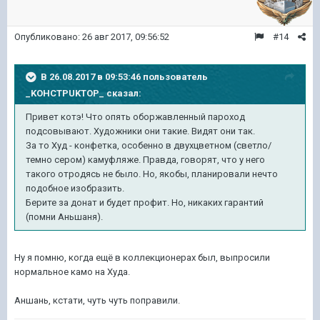
Опубликовано:
26 авг 2017, 09:56:52
#14
В 26.08.2017 в 09:53:46 пользователь
_KOHCTPUKTOP_
сказал:
Привет котэ! Что опять оборжавленный пароход
подсовывают. Художники они такие. Видят они так.
За то Худ - конфетка, особенно в двухцветном (светло/
темно сером) камуфляже. Правда, говорят, что у него
такого отродясь не было. Но, якобы, планировали нечто
подобное изобразить.
Берите за донат и будет профит. Но, никаких гарантий
(помни Аньшаня).
Ну я помню, когда ещё в коллекционерах был, выпросили
нормальное камо на Худа.
Аншань, кстати, чуть чуть поправили.