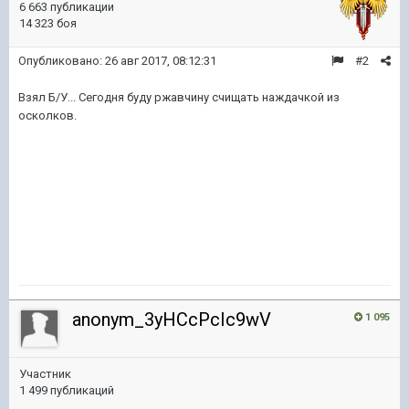
6 663 публикации
14 323 боя
Опубликовано:
26 авг 2017, 08:12:31
#2
Взял Б/У... Сегодня буду ржавчину счищать наждачкой из
осколков.
anonym_3yHCcPcIc9wV
1 095
Участник
1 499 публикаций