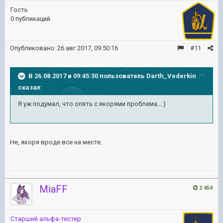
Гость
0 публикаций
Опубликовано:
26 авг 2017, 09:50:16
#11
В 26.08.2017 в 09:45:30 пользователь
Darth_Vederkin
сказал:
Я уж подумал, что опять с якорями проблема...:)
Не, якоря вроде все на месте.
MiaFF
2 454
Старший альфа-тестер