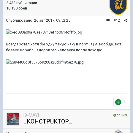
2 432 публикации
10 130 боёв
Опубликовано:
26 авг 2017, 09:52:25
#12
Всегда хотел хотя бы одну такую няху в порт ! =) А вообще, вот
боевой корабль здорового человека после похода:
1
[9-MAY]
11 563
_KOHCTPUKTOP_