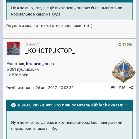
Ну я помню, когда ещё в коллекционерах был, выпросили
нормальное камо на Худа.
Ох уж эти сказки - ох уж эти сказочники...(c) :)
[9-MAY]
11 563
_KOHCTPUKTOP_
Участник,
Коллекционер
5 061 публикация
12 526 боёв
Опубликовано:
26 авг 2017, 10:02:32
#16
В 26.08.2017 в 09:56:52 пользователь
Kitblack
сказал:
Ну я помню, когда ещё в коллекционерах был, выпросили
нормальное камо на Худа.