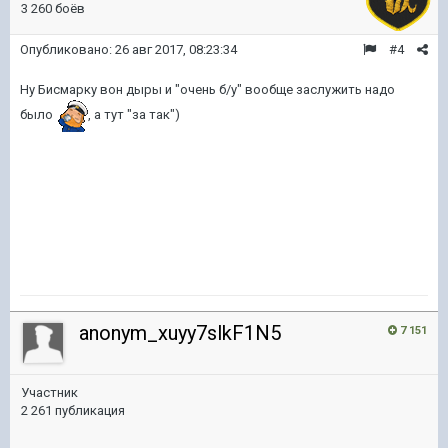
3 260 боёв
Опубликовано:
26 авг 2017, 08:23:34
#4
Ну Бисмарку вон дыры и "очень б/у" вообще заслужить надо
было
, а тут "за так")
anonym_xuyy7slkF1N5
7 151
Участник
2 261 публикация