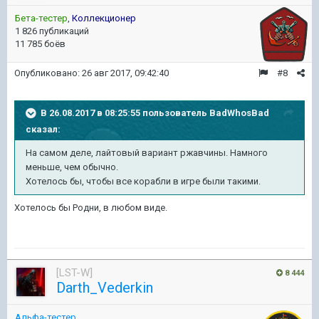
Бета-тестер
,
Коллекционер
1 826 публикаций
11 785 боёв
Опубликовано:
26 авг 2017, 09:42:40
#8
В 26.08.2017 в 08:25:55 пользователь
BadWhosBad
сказал:
На самом деле, лайтовый вариант ржавчины. Намного
меньше, чем обычно.
Хотелось бы, чтобы все корабли в игре были такими.
Хотелось бы Родни, в любом виде.
[LST-W]
8 444
Darth_Vederkin
Альфа-тестер