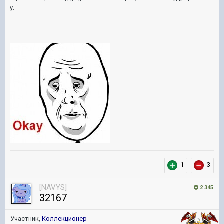
у.
1
3
[NAVYS]
2 345
32167
Участник,
Коллекционер