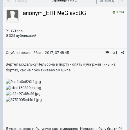
Назад
Вперёд
Страница 1 из 2
anonym_EHH9eGlavcUG
7 334
Участник
8 325 публикаций
Опубликовано:
26 авг 2017, 07:48:45
#1
Вертел модельку Нельсона в порту - опять куча ржавчины на
бортах, как на прокачиваемом шипе.
Я уже не верю в будущую кастомизацию, Нельсона буду брать б/