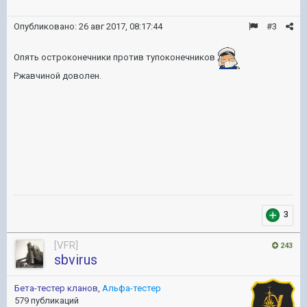
Опубликовано:
26 авг 2017, 08:17:44
#3
Опять остроконечники против тупоконечников
Ржавчиной доволен.
3
[VFR]
243
sbvirus
Бета-тестер кланов
,
Альфа-тестер
579 публикаций