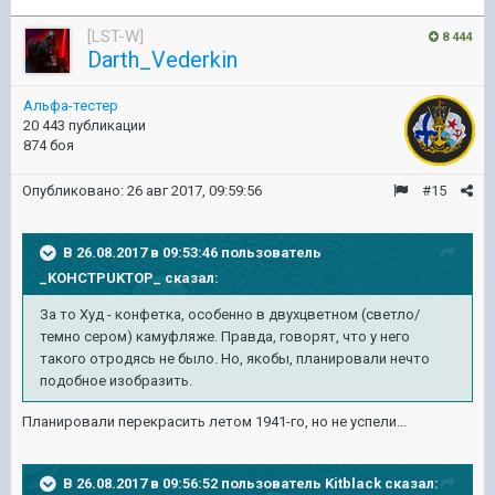
[LST-W]
8 444
Darth_Vederkin
Альфа-тестер
20 443 публикации
874 боя
Опубликовано:
26 авг 2017, 09:59:56
#15
В 26.08.2017 в 09:53:46 пользователь
_KOHCTPUKTOP_
сказал:
За то Худ - конфетка, особенно в двухцветном (светло/
темно сером) камуфляже. Правда, говорят, что у него
такого отродясь не было. Но, якобы, планировали нечто
подобное изобразить.
Планировали перекрасить летом 1941-го, но не успели...
В 26.08.2017 в 09:56:52 пользователь
Kitblack
сказал: