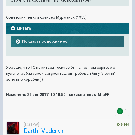
Это что за кросавчег? Кутузовообразное?
Советский лёгкий крейсер Мурманск (1955)
Цитата
Показать содержимое
Хорошо, что ТС не китаец - сейчас бы на полном серьёзе с
пуленепробиваемой аргументацией требовал бы у "лесты"
золотые корабли ))
Изменено
26 авг 2017, 10:18:50
пользователем MiaFF
1
[LST-W]
8 444
Darth_Vederkin