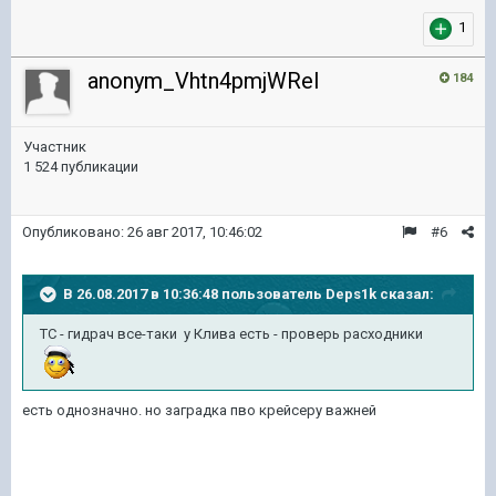
1
anonym_Vhtn4pmjWReI
184
Участник
1 524 публикации
Опубликовано:
26 авг 2017, 10:46:02
#6
В 26.08.2017 в 10:36:48 пользователь
Deps1k
сказал:
ТС - гидрач все-таки у Клива есть - проверь расходники
есть однозначно. но заградка пво крейсеру важней