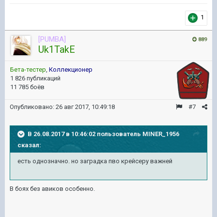
1
[PUMBA]
889
Uk1TakE
Бета-тестер
,
Коллекционер
1 826 публикаций
11 785 боёв
Опубликовано:
26 авг 2017, 10:49:18
#7
В 26.08.2017 в 10:46:02 пользователь
MINER_1956
сказал:
есть однозначно. но заградка пво крейсеру важней
В боях без авиков особенно.