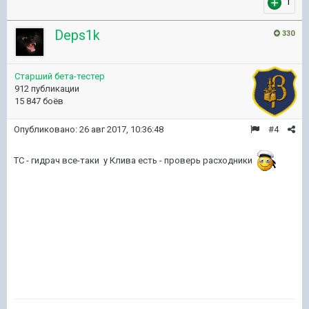
1
Deps1k
330
Старший бета-тестер
912 публикации
15 847 боёв
Опубликовано:
26 авг 2017, 10:36:48
#4
ТС - гидрач все-таки у Клива есть - проверь расходники