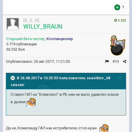
1
[B_S_N]
3 222
WILLY_BRAUN
Старший бета-тестер
,
Коллекционер
5 774 публикации
36 352 боя
Опубликовано:
26 авг 2017, 11:21:05
#13
В 26.08.2017 в 10:25:53 пользователь
seaviktor_68
сказал:
Ставил ГАП на "Кливленл" в РБ,чем ни мало удивлял эсмов
в дымах
Да не, Кливленду ГАП как истребителю стоп-кран.