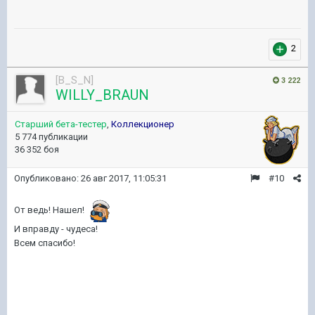
2
[B_S_N]
3 222
WILLY_BRAUN
Старший бета-тестер
,
Коллекционер
5 774 публикации
36 352 боя
Опубликовано:
26 авг 2017, 11:05:31
#10
От ведь! Нашел!
И вправду - чудеса!
Всем спасибо!