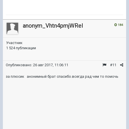
anonym_Vhtn4pmjWReI
184
Участник
1 524 публикации
Опубликовано:
26 авг 2017, 11:06:11
#11
за плюсик анонимный брат спасибо.всегда рад чем то помочь