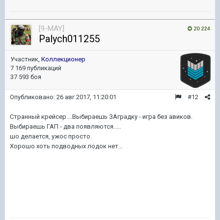
[9-MAY]
20 224
Palych011255
Участник,
Коллекционер
7 169 публикаций
37 593 боя
Опубликовано:
26 авг 2017, 11:20:01
#12
Странный крейсер....Выбираешь ЗАградку - игра без авиков.
Выбираешь ГАП - два появляются.....
шо делается, ужос просто.
Хорошо хоть подводных лодок нет...