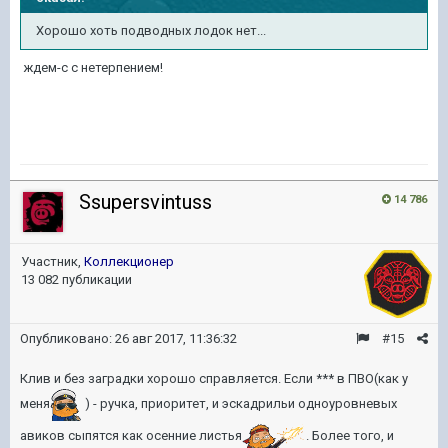
Хорошо хоть подводных лодок нет...
ждем-с с нетерпением!
Ssupersvintuss
14 786
Участник,
Коллекционер
13 082 публикации
Опубликовано:
26 авг 2017, 11:36:32
#15
Клив и без заградки хорошо справляется. Если *** в ПВО(как у
меня
) - ручка, приоритет, и эскадрильи одноуровневых
авиков сыпятся как осенние листья
. Более того, и