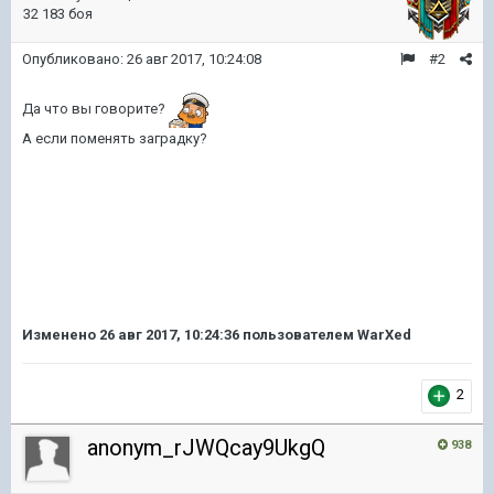
32 183 боя
Опубликовано:
26 авг 2017, 10:24:08
#2
Да что вы говорите?
А если поменять заградку?
Изменено
26 авг 2017, 10:24:36
пользователем WarXed
2
anonym_rJWQcay9UkgQ
938