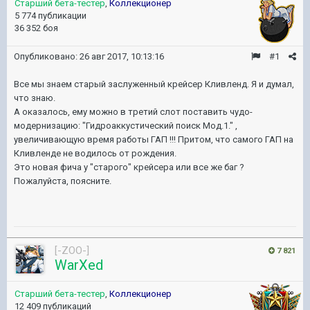
Старший бета-тестер
,
Коллекционер
5 774 публикации
36 352 боя
Опубликовано:
26 авг 2017, 10:13:16
#1
Все мы знаем старый заслуженный крейсер Кливленд. Я и думал,
что знаю.
А оказалось, ему можно в третий слот поставить чудо-
модернизацию: "Гидроаккустический поиск Мод.1." ,
увеличивающую время работы ГАП !!! Притом, что самого ГАП на
Кливленде не водилось от рождения.
Это новая фича у "старого" крейсера или все же баг ?
Пожалуйста, поясните.
[-ZOO-]
7 821
WarXed
Старший бета-тестер
,
Коллекционер
12 409 публикаций