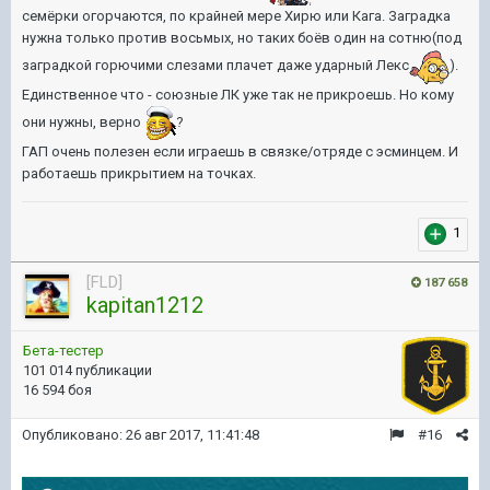
семёрки огорчаются, по крайней мере Хирю или Кага. Заградка
нужна только против восьмых, но таких боёв один на сотню(под
заградкой горючими слезами плачет даже ударный Лекс
).
Единственное что - союзные ЛК уже так не прикроешь. Но кому
они нужны, верно
?
ГАП очень полезен если играешь в связке/отряде с эсминцем. И
работаешь прикрытием на точках.
1
[FLD]
187 658
kapitan1212
Бета-тестер
101 014 публикации
16 594 боя
Опубликовано:
26 авг 2017, 11:41:48
#16