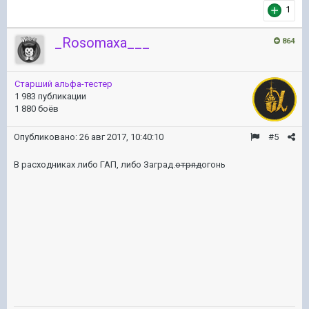
1
_Rosomaxa___
864
Старший альфа-тестер
1 983 публикации
1 880 боёв
Опубликовано:
26 авг 2017, 10:40:10
#5
В расходниках либо ГАП, либо Заград.
отряд
огонь