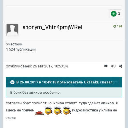
2
anonym_Vhtn4pmjWReI
184
Участник
1 524 публикации
Опубликовано:
26 авг 2017, 10:53:34
#8
В 26.08.2017 в 10:49:18 пользователь
Uk1TakE
сказал:
В боях без авиков особенно.
согласен брат полностью. клива ставят туда где нет авиков. я
здесь не причем
гидроакустика у клива не
какая