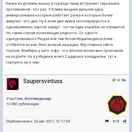
Белка на уровень выше, и гораздо чаще встречает серьёзных
противников - это раз. У Клива мощнее дальняя аура,
универсалки(на которые работает ручка и которые более
живучи) - это два. Ну и если два авика скооперируются и
одновременно зергом зайдут - тут ни один корабль не справится.
Но такие случаи исчезающая редкость. От одного
одноуровневого Рюдзё или тем более Индепенденса Клив
отобьётся на изи, безо всякой заградки. Япу главное сбить
торпов, бомберы у него тьфу - что вполне возможно прокликав
на подлёте. Ну а у Индюка всего 2 ударных эскадрильи, тут и
говорить не о чем.
Ssupersvintuss
14 786
Участник,
Коллекционер
13 082 публикации
Опубликовано:
26 авг 2017, 12:17:04
#19