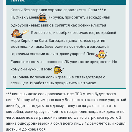
сказал:
Клив и без заградки хорошо справляется. Если *** в
ПВО(как у меня
) - ручка, приоритет, и эскадрильи
одноуровневых авиков сыпятся как осенние листья
. Более того, и семёрки огорчаются, по крайней
мере Хирю или Кага. Заградка нужна только против
восьмых, но таких боёв один на сотню(под заградкой
горючими слезами плачет даже ударный Лекс
).
Единственное что - союзные ЛК уже так не прикроешь. Но
кому они нужны, верно
?
ГАП очень полезен если играешь в связке/отряде с
эсминцем. И работаешь прикрытием на точках.
*** пишешь даже если раскачать все ПВО у него будет всего
лишь 81 попугай примерно как у Белфаста, только если упоротый
авик будет заводить по одному звену тогда да она на что то
способна, если сразу пачкой то втащит кливленда как делать не
чего. даже под заградкой на меня когда то с агрилось просто 2
авика одноуровневых и я сбил всего лишь 12 самолетов, и ходил
шотным до конца боя