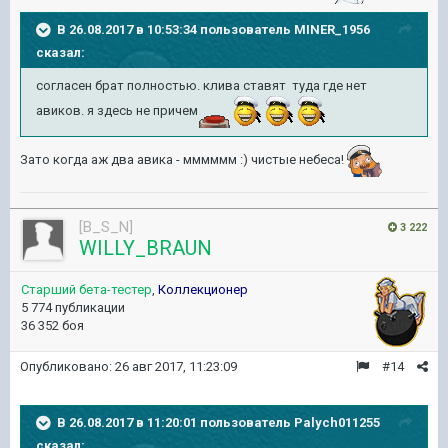
В 26.08.2017 в 10:53:34 пользователь
MINER_1956
сказал:
согласен брат полностью. клива ставят туда где нет
авиков. я здесь не причем
Зато когда аж два авика - мммммм :) чистые небеса!
[B_S_N]
3 222
WILLY_BRAUN
Старший бета-тестер
,
Коллекционер
5 774 публикации
36 352 боя
Опубликовано:
26 авг 2017, 11:23:09
#14
В 26.08.2017 в 11:20:01 пользователь
Palych011255
сказал: