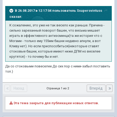
В 26.08.2017 в 12:17:04 пользователь
Ssupersvintuss
сказал:
К сожалению, это уже не так весело как раньше. Причина -
сильно зарезанный поворот башен, что весьма мешает
играть в эффективного антиэсминца(та же история что с
Могами - только ему 155мм башни недавно апнули, а вот
Кливу нет). Но если приспособиться(некоторые ставят
стоковые башни, которые имеют ниже ДПМ но веселее
крутятся) - то почему бы и нет.
Да со стоковыми повеселее.До сих пор с ними-забыл поставить
топ.)
Назад
Вперёд
Страница 1 из 2
Эта тема закрыта для публикации новых ответов.