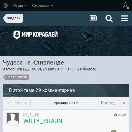
Игры
Сервисы
Фидбек
Чудеса на Кливленде
Автор:
WILLY_BRAUN
,
26 авг 2017, 10:13:16
в
Фидбек
гап кливленд
В этой теме 29 комментариев
Назад
Вперёд
Страница 1 из 2
[B_S_N]
3 222
WILLY_BRAUN