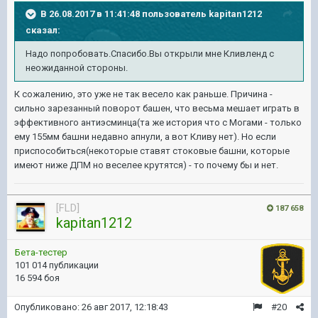
В 26.08.2017 в 11:41:48 пользователь
kapitan1212
сказал:
Надо попробовать.Спасибо.Вы открыли мне Кливленд с
неожиданной стороны.
К сожалению, это уже не так весело как раньше. Причина -
сильно зарезанный поворот башен, что весьма мешает играть в
эффективного антиэсминца(та же история что с Могами - только
ему 155мм башни недавно апнули, а вот Кливу нет). Но если
приспособиться(некоторые ставят стоковые башни, которые
имеют ниже ДПМ но веселее крутятся) - то почему бы и нет.
[FLD]
187 658
kapitan1212
Бета-тестер
101 014 публикации
16 594 боя
Опубликовано:
26 авг 2017, 12:18:43
#20