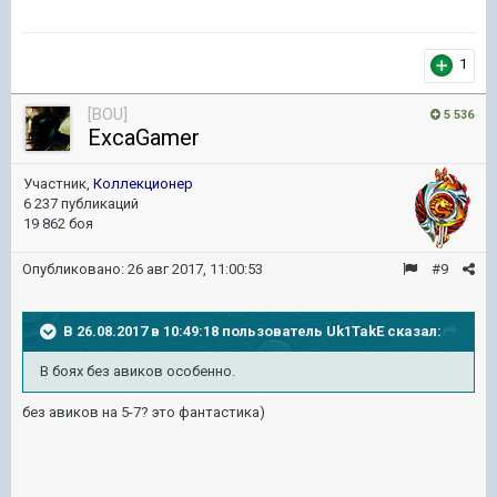
1
[BOU]
5 536
ExcaGamer
Участник,
Коллекционер
6 237 публикаций
19 862 боя
Опубликовано:
26 авг 2017, 11:00:53
#9
В 26.08.2017 в 10:49:18 пользователь
Uk1TakE
сказал:
В боях без авиков особенно.
без авиков на 5-7? это фантастика)