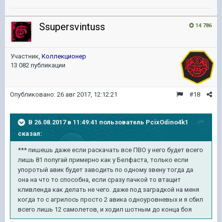
Ssupersvintuss
14 786
Участник,
Коллекционер
13 082 публикации
Опубликовано:
26 авг 2017, 12:12:21
#18
В 26.08.2017 в 11:49:41 пользователь
PcixOdino4k1
сказал:
*** пишешь даже если раскачать все ПВО у него будет всего
лишь 81 попугай примерно как у Белфаста, только если
упоротый авик будет заводить по одному звену тогда да
она на что то способна, если сразу пачкой то втащит
кливленда как делать не чего. даже под заградкой на меня
когда то с агрилось просто 2 авика одноуровневых и я сбил
всего лишь 12 самолетов, и ходил шотным до конца боя