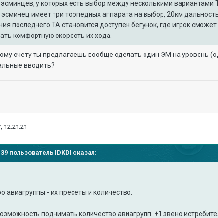
х эсминцев, у которых есть выбор между несколькими вариантами 
эсминец имеет три торпедных аппарата на выбор, 20км дальность х
ения последнего ТА становится доступен бегунок, где игрок сможе
рать комфортную скорость их хода.
шому счету ты предлагаешь вообще сделать один ЭМ на уровень (
тальные вводить?
, 12:21:21
05:39 пользователь
lDKDl
сказал:
о авиагруппы - их пресеты и количество.
зможность поднимать количество авиагрупп. +1 звено истребителе