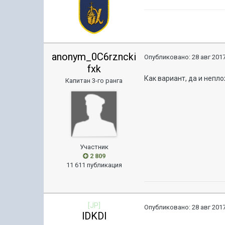
anonym_0C6rzncki
Опубликовано:
28 авг 2017
fxk
Как вариант, да и непло
Капитан 3-го ранга
Участник
2 809
11 611 публикация
[JP]
Опубликовано:
28 авг 2017
lDKDl