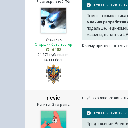
Чистокровный ЛФ
В 28.08.2017 в 12:
Помню в самолётиках
мнению разработчико
подальше... единомо
машины, понятной ЦА
Участник
Старший бета-тестер
К чему привело это мы 
16 152
21 371 публикация
14 111 боёв
nevic
Опубликовано:
28 авг 2017
Капитан 2-го ранга
В 28.08.2017 в 12:
Предложение: Ввести 