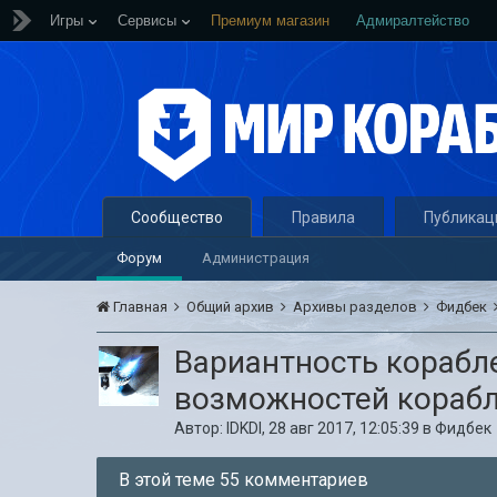
Игры
Сервисы
Премиум магазин
Адмиралтейство
Сообщество
Правила
Публикац
Форум
Администрация
Главная
Общий архив
Архивы разделов
Фидбек
Вариантность корабле
возможностей корабл
Автор:
lDKDl
,
28 авг 2017, 12:05:39
в
Фидбек
В этой теме 55 комментариев