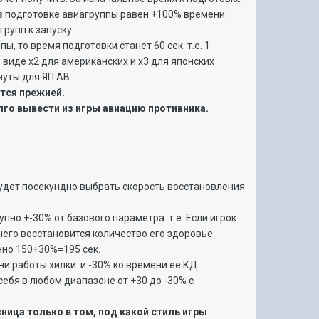
 в подготовке авиагруппы равен +100% времени.
рупп к запуску.
ы, то время подготовки станет 60 сек. т.е. 1
 виде х2 для американских и х3 для японских
нуты для ЯП АВ.
ется прежней.
лго вывести из игры авиацию противника.
будет посекундно выбрать скорость восстановления
упно +-30% от базового параметра. т.е. Если игрок
 него восстановится количество его здоровье
енно 150+30%=195 сек.
ни работы хилки и -30% ко времени ее КД.
себя в любом диапазоне от +30 до -30% с
ница только в том, под какой стиль игры