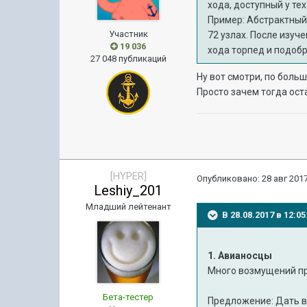
хода, доступный у те
Пример: Абстрактный 
Участник
72 узлах. После изуч
19 036
хода торпед и подоб
27 048 публикаций
Ну вот смотри, по боль
Просто зачем тогда ос
[HYPER]
Опубликовано:
28 авг 2017
Leshiy_201
Младший лейтенант
В 28.08.2017 в 12:
1. Авианосцы
Много возмущений пр
Бета-тестер
Предложение: Дать во