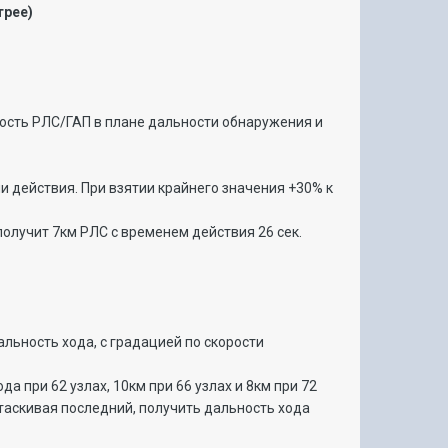
трее)
ность РЛС/ГАП в плане дальности обнаружения и
ни действия. При взятии крайнего значения +30% к
получит 7км РЛС с временем действия 26 сек.
льность хода, с градацией по скорости
.
 при 62 узлах, 10км при 66 узлах и 8км при 72
етаскивая последний, получить дальность хода