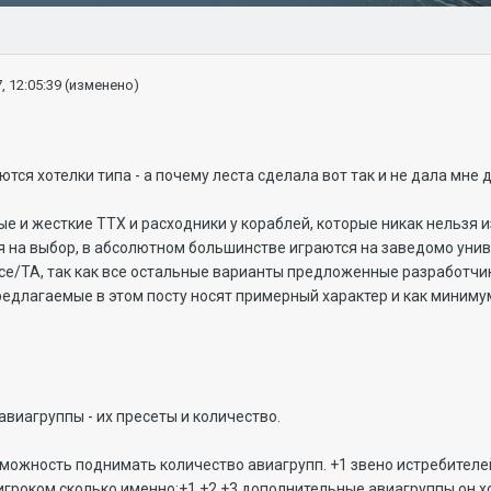
, 12:05:39
(изменено)
ся хотелки типа - а почему леста сделала вот так и не дала мне др
ые и жесткие ТТХ и расходники у кораблей, которые никак нельзя 
 на выбор, в абсолютном большинстве играются на заведомо уни
е/ТА, так как все остальные варианты предложенные разработчик
едлагаемые в этом посту носят примерный характер и как миниму
виагруппы - их пресеты и количество.
ожность поднимать количество авиагрупп. +1 звено истребителей,
роком сколько именно:+1,+2,+3 дополнительные авиагруппы он хо