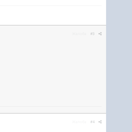
Жалоба
#3
Жалоба
#4