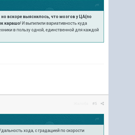
,
но вскоре выяснилось, что мозгов у ЦА(по
ик карашо
! И выпилили вариативность куда
хники в пользу одной, единственной для каждой
Жалоба
#5
дальность хода, с градацией по скорости