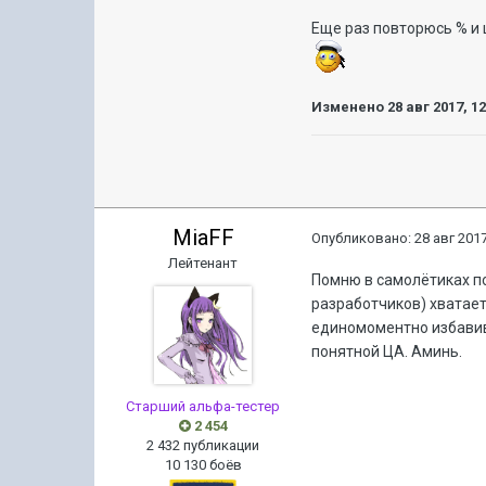
Еще раз повторюсь % и
Изменено
28 авг 2017, 1
MiaFF
Опубликовано:
28 авг 2017
Лейтенант
Помню в самолётиках по
разработчиков) хватает
единомоментно избавив
понятной ЦА. Аминь.
Старший альфа-тестер
2 454
2 432 публикации
10 130 боёв