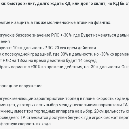
ки: быстро хилит, долго ждать КД, или долго хилит, но КД быс
ытие и защита, а так же молниеносные атаки на флангах.
гунок в базовое значение РЛС +-30%, где Будет изменяться даль
ения.
риант 10км дальность РЛС, 20 сек врем действия.
к с посекундной градацией, где 30% к дальности, но -30% ко време
т РЛС на 13км, но время действия будет 14 секунд.
рать вариант с +30% ко времени действия, но -30 к дальности. Он 
торпедное вооружение.
гунок меняющий характеристики торпед в плане: скорость хода/да
эсминцев, у которых есть выбор между несколькими вариантами ТА
минец имеет три торпедных аппарата на выбор, 20км дальность хода
последнего ТА становится доступен бегунок, где игрок сможет пер
фортную скорость их хода.