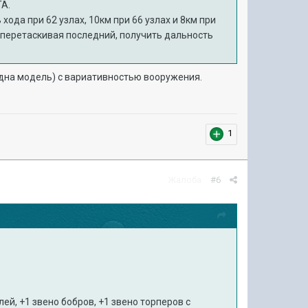
ТА.
ода при 62 узлах, 10км при 66 узлах и 8км при
т перетаскивая последний, получить дальность
одна модель) с вариативностью вооружения.
1
Жалоба
#6
й, +1 звено бобров, +1 звено торперов с