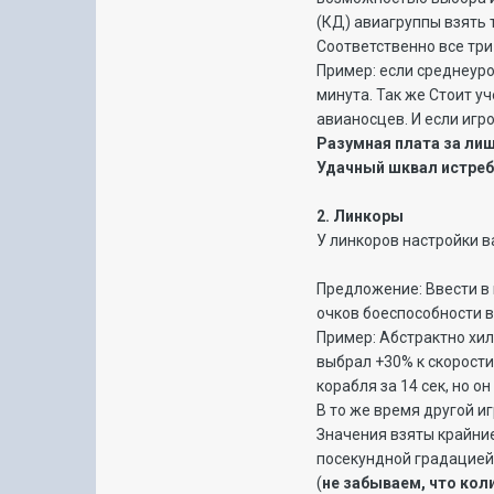
(КД) авиагруппы взять 
Соответственно все три
Пример: если среднеур
минута. Так же Стоит у
авианосцев. И если игр
Разумная плата за лиш
Удачный шквал истреби
2. Линкоры
У линкоров настройки в
Предложение: Ввести в 
очков боеспособности в
Пример: Абстрактно хилк
выбрал +30% к скорости
корабля за 14 сек, но 
В то же время другой и
Значения взяты крайние
посекундной градацией
(
не забываем, что кол