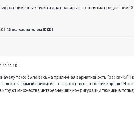
 цифра примерные, нужны для правильного понятия предлагаемой
2:06:45
пользователем lDKDl
, 12:12:15
началу тоже была весьма приличная вариативность "раскачки", но
 только на самый примитив - сток это плохо, а топчик карашо! И в
 игру от множества интереснейших конфигураций техники в польз