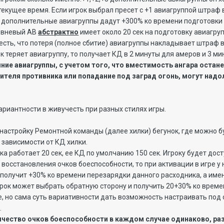
текущее время. Если игрок выбрал пресет с +1 авиагруппой штраф
 дополнительные авиагруппы дадут +300% ко времени подготовки г
овневый АВ
абстрактно
имеет около 20 сек на подготовку авиагрупп
честь, что потеря (полное сбитие) авиагруппы накладывает штраф в
ок теряет авиагруппу, то получает КД в 2 минуты для амеров и 3 ми
ние авиагруппы, с учетом того, что вместимость ангара остан
теля противника или попадание под заград огонь, могут надо
ариантности в живучесть при разных стилях игры.
настройку Ремонтной команды (далее хилки) бегунок, где можно 
 зависимости от КД хилки.
а работает 20 сек, ее КД по умолчанию 150 сек. Игроку будет дост
 восстановления очков боеспособности, то при активации в игре у
он получит +30% ко времени перезарядки данного расходника, а им
грок может выбрать обратную сторону и получить 20+30% ко време
, но сама суть вариативности дать возможность настраивать под 
.
ичество очков боеспособности в каждом случае одинаково, раз