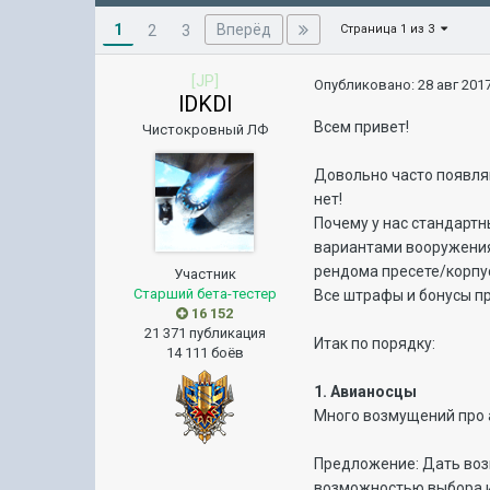
1
Вперёд
2
3
Страница 1 из 3
[JP]
Опубликовано:
28 авг 2017
lDKDl
Всем привет!
Чистокровный ЛФ
Довольно часто появляют
нет!
Почему у нас стандартн
вариантами вооружения
рендома пресете/корпус
Участник
Старший бета-тестер
Все штрафы и бонусы пр
16 152
21 371 публикация
Итак по порядку:
14 111 боёв
1. Авианосцы
Много возмущений про а
Предложение: Дать возм
возможностью выбора иг