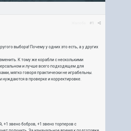
Жалоба
#1
угого выбора! Почему у одних это есть, а у других
изменить. К тому же корабли с несколькими
версальном и лучше всего подходящем для
ами, мягко говоря практически не играбельны.
м нуждаются в проверке и корректировке.
 +1 звено бобров, +1 звено торперов с
чет получить. За изначальное время к подготовке