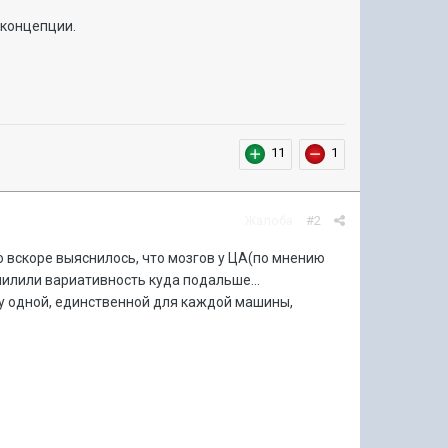
 концепции.
11
1
Жалоба
#2
 вскоре выяснилось, что мозгов у ЦА(по мнению
ыпилили вариативность куда подальше...
у одной, единственной для каждой машины,