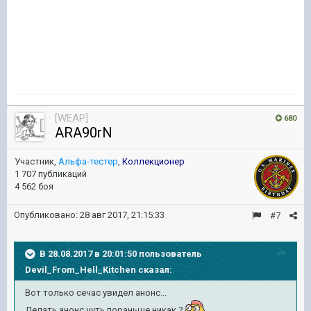
[WEAP]
680
ARA90rN
Участник,
Альфа-тестер
,
Коллекционер
1 707 публикаций
4 562 боя
Опубликовано:
28 авг 2017, 21:15:33
#7
В 28.08.2017 в 20:01:50 пользователь
Devil_From_Hell_Kitchen
сказал:
Вот только сечас увидел анонс...
Делать анонс чуть пораньше никак ?