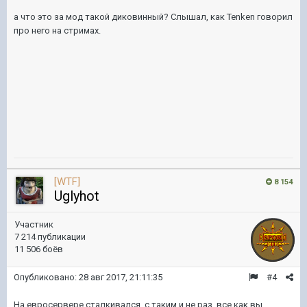
а что это за мод такой диковинный? Слышал, как Tenken говорил
про него на стримах.
[WTF]
8 154
Uglyhot
Участник
7 214 публикации
11 506 боёв
Опубликовано:
28 авг 2017, 21:11:35
#4
На евросервере сталкивался с таким и не раз, все как вы