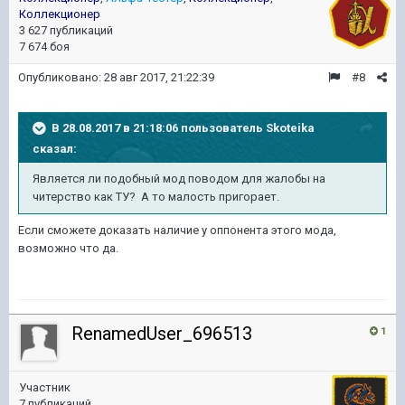
Коллекционер
3 627 публикаций
7 674 боя
Опубликовано:
28 авг 2017, 21:22:39
#8
В 28.08.2017 в 21:18:06 пользователь
Skoteika
сказал:
Является ли подобный мод поводом для жалобы на
читерство как ТУ? А то малость пригорает.
Если сможете доказать наличие у оппонента этого мода,
возможно что да.
RenamedUser_696513
1
Участник
7 публикаций