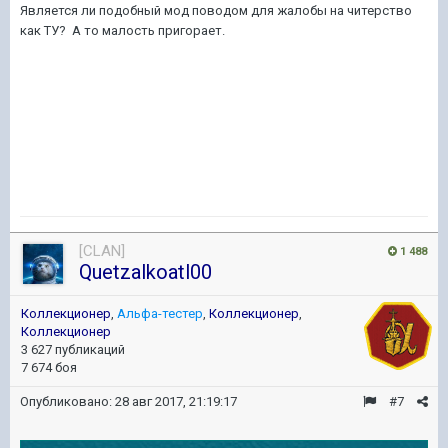
Является ли подобный мод поводом для жалобы на читерство
как ТУ? А то малость пригорает.
[CLAN]
1 488
Quetzalkoatl00
Коллекционер
,
Альфа-тестер
,
Коллекционер
,
Коллекционер
3 627 публикаций
7 674 боя
Опубликовано:
28 авг 2017, 21:19:17
#7