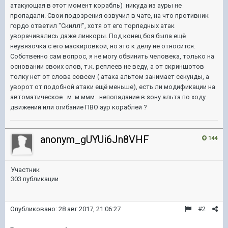
атакующая в этот момент корабль) никуда из ауры не
пропадали. Свои подозрения озвучил в чате, на что противник
гордо ответил "Скилл!", хотя от его торпедных атак
уворачивались даже линкоры. Под конец боя была ещё
неувязочка с его маскировкой, но это к делу не относится.
Собственно сам вопрос, я не могу обвинить человека, только на
основании своих слов, т.к. реплеев не веду, а от скриншотов
толку нет от слова совсем ( атака альтом занимает секунды, а
уворот от подобной атаки ещё меньше), есть ли модификации на
автоматическое ..м..м.ммм...непопадание в зону альта по ходу
движений или огибание ПВО аур кораблей ?
anonym_gUYUi6Jn8VHF
144
Участник
303 публикации
Опубликовано:
28 авг 2017, 21:06:27
#2