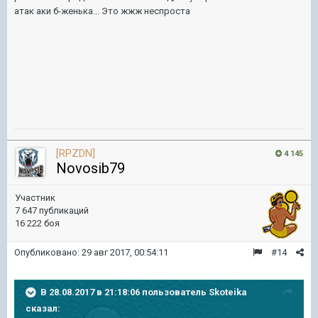
атак аки б-женька... Это жжж неспроста
[RPZDN]
4 145
Novosib79
Участник
7 647 публикаций
16 222 боя
Опубликовано:
29 авг 2017, 00:54:11
#14
В 28.08.2017 в 21:18:06 пользователь
Skoteika
сказал: