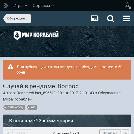
Игры
Сервисы
Обсуждение Мира Кораблей
Для публикации в этом разделе необходимо провести 50
боёв.
Случай в рендоме..Вопрос.
Автор:
RenamedUser_696513
,
28 авг 2017, 21:01:43
в
Обсуждение
Мира Кораблей
авианосец
alt
В этой теме 22 комментария
Назад
Вперёд
Страница 1 из 2