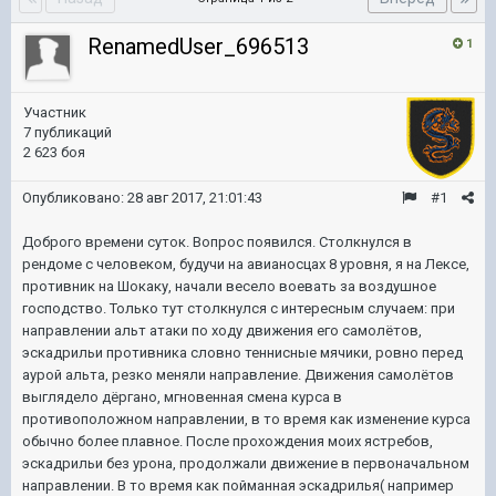
RenamedUser_696513
1
Участник
7 публикаций
2 623 боя
Опубликовано:
28 авг 2017, 21:01:43
#1
Доброго времени суток. Вопрос появился. Столкнулся в
рендоме с человеком, будучи на авианосцах 8 уровня, я на Лексе,
противник на Шокаку, начали весело воевать за воздушное
господство. Только тут столкнулся с интересным случаем: при
направлении альт атаки по ходу движения его самолётов,
эскадрильи противника словно теннисные мячики, ровно перед
аурой альта, резко меняли направление. Движения самолётов
выглядело дёргано, мгновенная смена курса в
противоположном направлении, в то время как изменение курса
обычно более плавное. После прохождения моих ястребов,
эскадрильи без урона, продолжали движение в первоначальном
направлении. В то время как пойманная эскадрилья( например