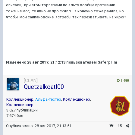
описали, при этом торперами по альту вообще противник
тоже не мог, те явно не про скилл , я конечно тоже рачила, но
чтобы мои сайпановские ястребы так перехватывать на хирю?
Изменено
28 авг 2017, 21:12:13
пользователем Saferprim
[CLAN]
1 488
Quetzalkoatl00
Коллекционер
,
Альфа-тестер
,
Коллекционер
,
Коллекционер
3 627 публикаций
7 674 боя
Опубликовано:
28 авг 2017, 21:13:51
#5