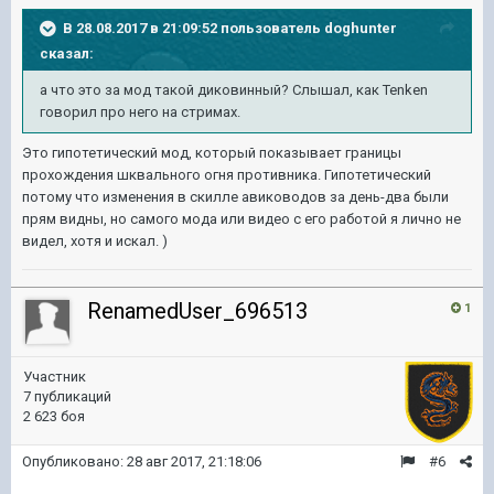
В 28.08.2017 в 21:09:52 пользователь
doghunter
сказал:
а что это за мод такой диковинный? Слышал, как Tenken
говорил про него на стримах.
Это гипотетический мод, который показывает границы
прохождения шквального огня противника. Гипотетический
потому что изменения в скилле авиководов за день-два были
прям видны, но самого мода или видео с его работой я лично не
видел, хотя и искал. )
RenamedUser_696513
1
Участник
7 публикаций
2 623 боя
Опубликовано:
28 авг 2017, 21:18:06
#6