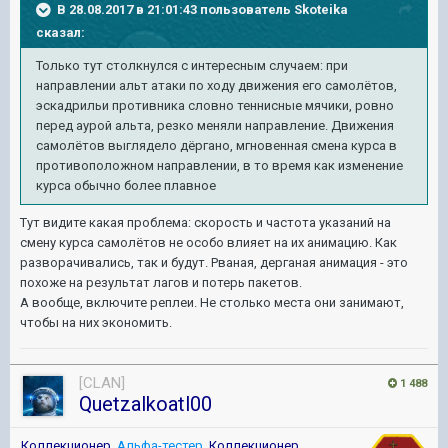
В 28.08.2017 в 21:01:43 пользователь
Skoteika
сказал:
Только тут столкнулся с интересным случаем: при
направлении альт атаки по ходу движения его самолётов,
эскадрильи противника словно теннисные мячики, ровно
перед аурой альта, резко меняли направление. Движения
самолётов выглядело дёргано, мгновенная смена курса в
противоположном направлении, в то время как изменение
курса обычно более плавное
Тут видите какая проблема: скорость и частота указаний на
смену курса самолётов не особо влияет на их анимацию. Как
разворачивались, так и будут. Рваная, дерганая анимация - это
похоже на результат лагов и потерь пакетов.
А вообще, включите реплеи. Не столько места они занимают,
чтобы на них экономить.
[CLAN]
1 488
Quetzalkoatl00
Коллекционер
,
Альфа-тестер
,
Коллекционер
,