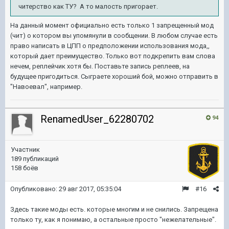
читерство как ТУ? А то малость пригорает.
На данный момент официально есть только 1 запрещенный мод
(чит) о котором вы упомянули в сообщении. В любом случае есть
право написать в ЦПП о предположении использования мода,,
который дает преимущество. Только вот подкрепить вам слова
нечем, реплейчик хотя бы. Поставьте запись реплеев, на
будущее пригодиться. Сыграете хороший бой, можно отправить в
"Навоевал", например.
RenamedUser_62280702
94
Участник
189 публикаций
158 боёв
Опубликовано:
29 авг 2017, 05:35:04
#16
Здесь такие моды есть. которые многим и не снились. Запрещена
только ту, как я понимаю, а остальные просто "нежелательные".