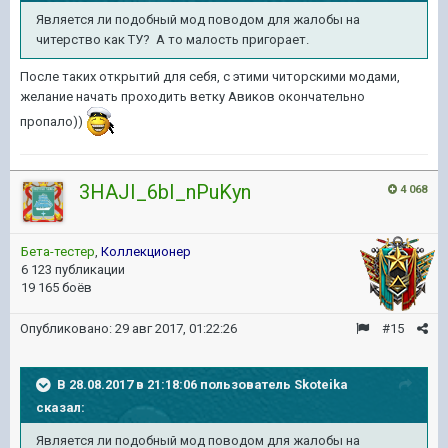
Является ли подобный мод поводом для жалобы на
читерство как ТУ? А то малость пригорает.
После таких открытий для себя, с этими читорскими модами,
желание начать проходить ветку Авиков окончательно
пропало))
3HAJI_6bI_nPuKyn
4 068
Бета-тестер
,
Коллекционер
6 123 публикации
19 165 боёв
Опубликовано:
29 авг 2017, 01:22:26
#15
В 28.08.2017 в 21:18:06 пользователь
Skoteika
сказал:
Является ли подобный мод поводом для жалобы на