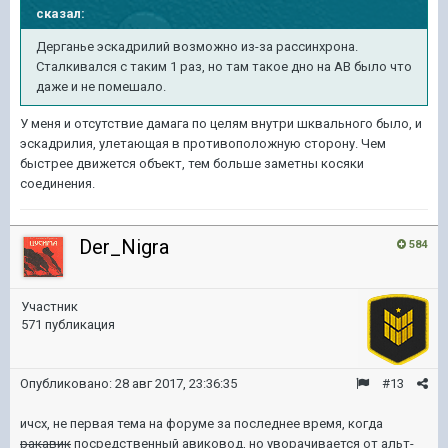
сказал:
Дерганье эскадрилий возможно из-за рассинхрона.
Сталкивался с таким 1 раз, но там такое дно на АВ было что
даже и не помешало.
У меня и отсутствие дамага по целям внутри шквального было, и
эскадрилия, улетающая в противоположную сторону. Чем
быстрее движется объект, тем больше заметны косяки
соединения.
Der_Nigra
584
Участник
571 публикация
Опубликовано:
28 авг 2017, 23:36:35
#13
ичсх, не первая тема на форуме за последнее время, когда
ракавик
посредственный авиковод, но уворачивается от альт-