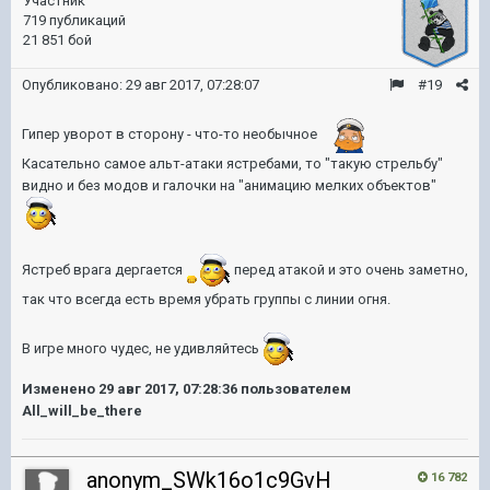
Участник
719 публикаций
21 851 бой
Опубликовано:
29 авг 2017, 07:28:07
#19
Гипер уворот в сторону - что-то необычное
Касательно самое альт-атаки ястребами, то "такую стрельбу"
видно и без модов и галочки на "анимацию мелких объектов"
Ястреб врага дергается
перед атакой и это очень заметно,
так что всегда есть время убрать группы с линии огня.
В игре много чудес, не удивляйтесь
Изменено
29 авг 2017, 07:28:36
пользователем
All_will_be_there
anonym_SWk16o1c9GvH
16 782