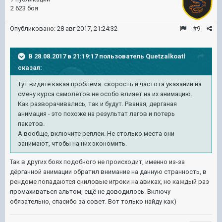
2 623 боя
Опубликовано:
28 авг 2017, 21:24:32
#9
В 28.08.2017 в 21:19:17 пользователь
Quetzalkoatl
сказал:
Тут видите какая проблема: скорость и частота указаний на
смену курса самолётов не особо влияет на их анимацию.
Как разворачивались, так и будут. Рваная, дерганая
анимация - это похоже на результат лагов и потерь
пакетов.
А вообще, включите реплеи. Не столько места они
занимают, чтобы на них экономить.
Так в других боях подобного не происходит, именно из-за
дёрганной анимации обратил внимание на данную странность, в
рендоме попадаются скиловые игроки на авиках, но каждый раз
промахиваться альтом, ещё не доводилось. Включу
обязательно, спасибо за совет. Вот только найду как)