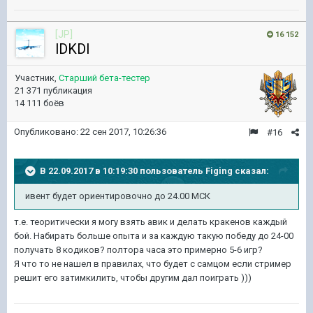
[JP]
16 152
lDKDl
Участник,
Старший бета-тестер
21 371 публикация
14 111 боёв
Опубликовано:
22 сен 2017, 10:26:36
#16
В 22.09.2017 в 10:19:30 пользователь
Figing
сказал:
ивент будет ориентировочно до 24.00 МСК
т.е. теоритически я могу взять авик и делать кракенов каждый
бой. Набирать больше опыта и за каждую такую победу до 24-00
получать 8 кодиков? полтора часа это примерно 5-6 игр?
Я что то не нашел в правилах, что будет с самцом если стример
решит его затимкилить, чтобы другим дал поиграть )))