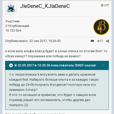
JleDeneC_KJlaDeneC
277
Участник
219 публикаций
10 722 боя
Опубликовано:
22 сен 2017, 10:26:45
#17
а если весь альфа взвод будет в конце списка по итогам боя? то
обоих кикнут? поражение или победа не важно?
В 22.09.2017 в 10:26:36 пользователь
lDKDl
сказал:
т.е. теоритически я могу взять авик и делать кракенов
каждый бой. Набирать больше опыта и за каждую такую
победу до 24-00 получать 8 кодиков? полтора часа это
примерно 5-6 игр?
Я что то не нашел в правилах, что будет с самцом если
стример решит его затимкилить, чтобы другим дал
поиграть )))