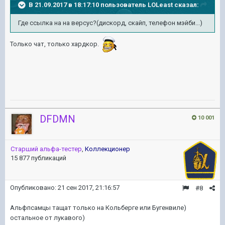
В 21.09.2017 в 18:17:10 пользователь
LOLeast
сказал:
Где ссылка на на версус?(дискорд, скайп, телефон мэйби...)
Только чат, только хардкор.
DFDMN
10 001
Старший альфа-тестер
,
Коллекционер
15 877 публикаций
Опубликовано:
21 сен 2017, 21:16:57
#8
Альфпсамцы тащат только на Кольберге или Бугенвиле)
остальное от лукавого)