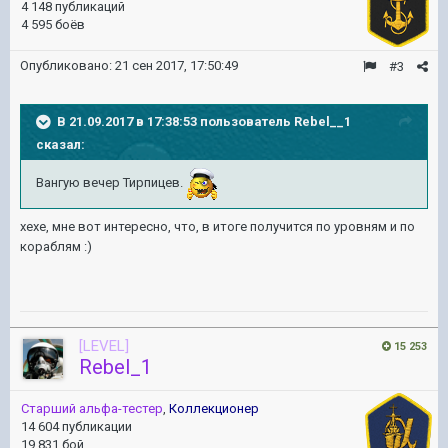
4 148 публикаций
4 595 боёв
Опубликовано:
21 сен 2017, 17:50:49
#3
В 21.09.2017 в 17:38:53 пользователь
Rebel__1
сказал:
Вангую вечер Тирпицев.
хехе, мне вот интересно, что, в итоге получится по уровням и по
кораблям :)
[LEVEL]
15 253
Rebel_1
Старший альфа-тестер
,
Коллекционер
14 604 публикации
19 831 бой