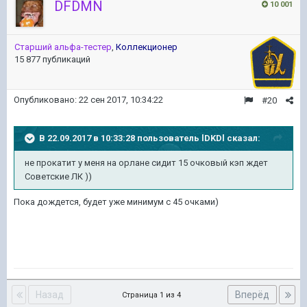
DFDMN
10 001
Старший альфа-тестер
,
Коллекционер
15 877 публикаций
Опубликовано:
22 сен 2017, 10:34:22
#20
В 22.09.2017 в 10:33:28 пользователь
lDKDl
сказал:
не прокатит у меня на орлане сидит 15 очковый кэп ждет
Советские ЛК ))
Пока дождется, будет уже минимум с 45 очками)
Назад
Вперёд
Страница 1 из 4