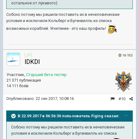
остальное от лукавого)
Собсно потому мы решили поставить их в нечеловеческие
условия и исключили Кольберг и Бугенвилль из списка
возможных кораблей. Угнетение - это наш профиль!
[JP]
16 152
lDKDl
Участник,
Старший бета-тестер
21 371 публикация
14 111 боёв
Опубликовано:
22 сен 2017, 10:08:16
#10
В 22.09.2017 в 06:56:36 пользователь
Figing
сказал:
Собсно потому мы решили поставить их в нечеловеческие
условия и исключили Кольберг и Бугенвилль из списка