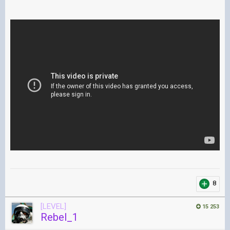
8
[LEVEL]
15 253
Rebel_1