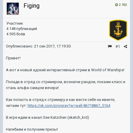
Figing
2 702
Участник
4 148 публикаций
4 595 боёв
Опубликовано:
21 сен 2017, 17:19:30
#1
Привет!
А вот и новый адский интерактивный стрим в World of Warships!
Попади в отряд со стримером, вознагни рандом, покажи класс и
стань альфа-самцом вечера!
Как попасть в отряд к стримеру и как вести себя на ивенте,
читаем тут:
https://vk.com/proigray?w=wall-86718867_5164
В игре идем в канал See Katzchen (sketch_krd)
Нагибаем и получаем призы!