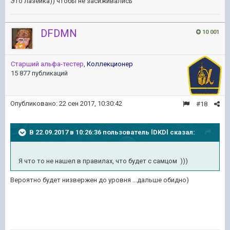
Это лазейка)) чтобы не засиживались
DFDMN
10 001
Старший альфа-тестер
,
Коллекционер
15 877 публикаций
Опубликовано:
22 сен 2017, 10:30:42
#18
В 22.09.2017 в 10:26:36 пользователь
lDKDl
сказал:
Я что то не нашел в правилах, что будет с самцом )))
Вероятно будет низвержен до уровня ...дальше обидно)