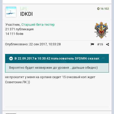
[JP]
16 152
lDKDl
Участник,
Старший бета-тестер
21 371 публикация
14 111 боёв
Опубликовано:
22 сен 2017, 10:33:28
#19
В 22.09.2017 в 10:30:42 пользователь
DFDMN
сказал:
Вероятно будет низвержен до уровня ...дальше обидно)
не прокатит у меня на орлане сидит 15 очковый кэп ждет
Советские ЛК ))