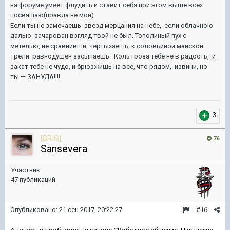
на форуме умеет флудить и ставит себя при этом выше всех
посвящаю(правда не мои)
Если ты не замечаешь
звезд мерцания на небе,
если облачною
далью зачарован взгляд твой не был. Тополиный пух с
метелью, не сравнивши, чертыхаешь, к соловьиной майской
трели равнодушен засыпаешь. Коль гроза тебе не в радость, и
закат тебе не чудо, и брюзжишь на все, что рядом, извини, но
ты — ЗАНУДА!!!!
3
[BRIG]
76
Sansevera
Участник
47 публикаций
Опубликовано:
21 сен 2017, 20:22:27
#16