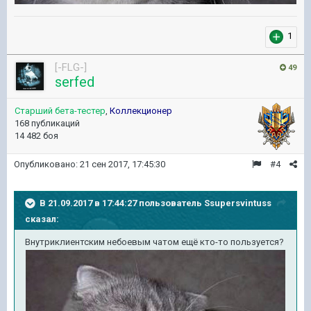
1
[-FLG-]
49
serfed
Старший бета-тестер
,
Коллекционер
168 публикаций
14 482 боя
Опубликовано:
21 сен 2017, 17:45:30
#4
В 21.09.2017 в 17:44:27 пользователь
Ssupersvintuss
сказал:
Внутриклиентским небоевым чатом ещё кто-то пользуется?