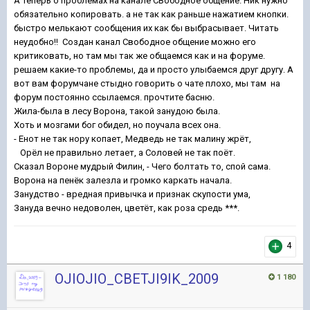
А теперь о проблемах на канале СВободное общение. Ник нужно
обязательно копировать. а не так как раньше нажатием кнопки.
быстро мелькают сообщения их как бы выбрасывает. Читать
неудобно!! Создан канал Свободное общение можно его
критиковать, но там мы так же общаемся как и на форуме.
решаем какие-то проблемы, да и просто улыбаемся друг другу. А
вот вам форумчане стыдно говорить о чате плохо, мы там на
форум постоянно ссылаемся. прочтите басню.
Жила-была в лесу Ворона, такой занудою была.
Хоть и мозгами бог обидел, но поучала всех она.
- Енот не так нору копает, Медведь не так малину жрёт,
Орёл не правильно летает, а Соловей не так поёт.
Сказал Вороне мудрый Филин, - Чего болтать то, спой сама.
Ворона на пенёк залезла и громко каркать начала.
Занудство - вредная привычка и признак скупости ума,
Зануда вечно недоволен, цветёт, как роза средь ***.
4
OJIOJIO_CBETJI9IK_2009
1 180