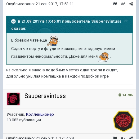
Опубликовано:
21 сен 2017, 17:53:11
#6
В 21.09.2017 в 17:46:01 пользователь
Ssupersvintuss
сказал:
В боевом чате ещё
.
Сидеть в порту и флудить кажецца мне недопустимым
градиентом ненормальности. Даже для меня
.
на сколько я знаю в подобных местах одни троли и сидят,
довольно унылая компашка в каждой подобной игре
Ssupersvintuss
14 786
Участник,
Коллекционер
13 082 публикации
Опубликовано:
21 сен 2017, 17:54:24
#7