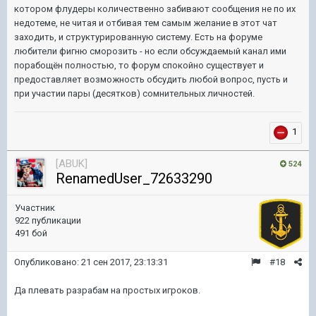
котором флудеры количественно забивают сообщения не по их
недотеме, не читая и отбивая тем самым желание в этот чат
заходить, и структурированную систему. Есть на форуме
любители фигню сморозить - но если обсуждаемый канал ими
порабощён полностью, то форум спокойно существует и
предоставляет возможность обсудить любой вопрос, пусть и
при участии пары (десятков) сомнительных личностей.
1
[ABUK]
524
RenamedUser_72633290
Участник
922 публикации
491 бой
Опубликовано:
21 сен 2017, 23:13:31
#18
Да плевать разрабам на простых игроков.