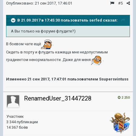
Опубликовано:
21 сен 2017, 17:46:01
#5
В 21.09.2017 в 17:45:30 пользователь
serfed
сказал:
А Вы только на форуме флудите?)
В боевом чате ещё
.
Сидеть в порту и флудить кажецца мне недопустимым
градиентом ненормальности. Даже для меня
.
Изменено
21 сен 2017, 17:47:01
пользователем Ssupersvintuss
RenamedUser_31447228
2 250
Участник
3 344 публикации
14 367 боёв