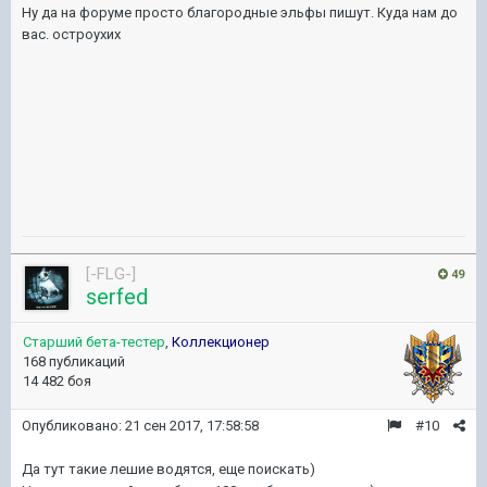
Ну да на форуме просто благородные эльфы пишут. Куда нам до
вас. остроухих
[-FLG-]
49
serfed
Старший бета-тестер
,
Коллекционер
168 публикаций
14 482 боя
Опубликовано:
21 сен 2017, 17:58:58
#10
Да тут такие лешие водятся, еще поискать)