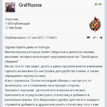
GrafRussia
781
Участник
1 555 публикаций
17 066 боёв
Опубликовано:
21 сен 2017, 17:28:01
#1
Здравствуйте дамы и господа.
Многие игроки которые любят общаться и делиться своими
мыслями активно используют внутриигровой чат "Свободное
общение"
Мы вс те кто там сидит, долго и давно просили внести изменения
сделать возможность настройки для удобства чтения. а также
обращения к игроку по нику.
И вот случилось. После последней обновы с чатом что то
произошло, но к сожалению не в лучшую сторону.
Сначала о хорошем : да после поста игрока его можно
пригласить в отряд посмотреть статистику и добавить в
различные группы. Это безусловно удобно для тех кто каждого
стремится добавить в друзья или узнать статистику того с кем