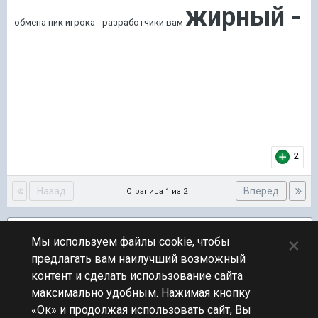
жирный -
обмена ник игрока - разработчики вам
2
Назад
Вперёд
Страница 1 из 2
Подписчики
2
×
Мы используем файлы cookie, чтобы
предлагать вам наилучший возможный
ПЕРЕЙТИ К СПИСКУ ТЕМ
контент и сделать использование сайта
Обсуждение Мира Кораблей
максимально удобным. Нажимая кнопку
«Ок» и продолжая использовать сайт, Вы