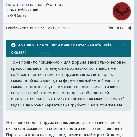
Бета-тестер кланов
, Участник
1 843 публикации
5 849 боёв
Опубликовано:
21 сен 2017, 20:23:17
#17
В 21.09.2017 в 20:00:14 пользователь
GrafRussia
сказал:
Тоже правило применимо и для форума. Несколько человек
предоставляют полезную информацию. остальные же
набивают посты в темах и форумных играх не несущей
смысловой нагрузки. да на форуме людей чуть боьше но
смысл от этого не чуть не меняется. теже самые лычки не
несут не какой отвественности для их обладателей.
И даже в профильных темах от так называемых "знатоков"
куда чаще можно нарваться на грубость чем в том же чате.
Это правило для форума неприменимо, а сентенция в целом
вызывает сомнения в компетентности лица, её оставившего.
Парень, ты ставишь в один ряд примитивный игровой чатик, в