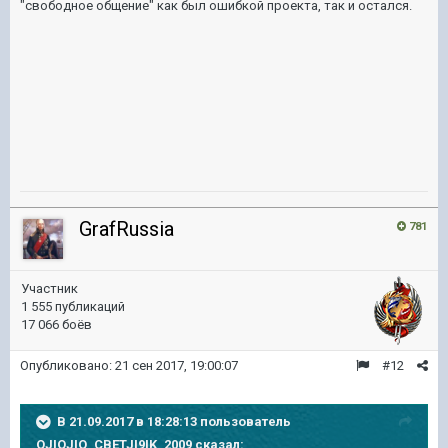
"свободное общение" как был ошибкой проекта, так и остался.
GrafRussia
781
Участник
1 555 публикаций
17 066 боёв
Опубликовано:
21 сен 2017, 19:00:07
#12
В 21.09.2017 в 18:28:13 пользователь
OJIOJIO_CBETJI9IK_2009
сказал: