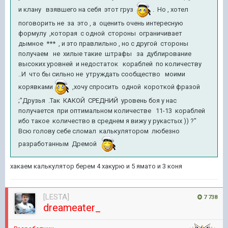
и клану взявшего на себя этот груз
. Но , хотел
поговорить не за это , а оценить очень интересную
формулу ,которая с одной стороны ограничивает
дымное *** , и это правлильно , но с другой стороны
получаем не хилые такие штрафы за дублирование
высоких уровней и недостаток кораблей по количеству
..И что бы сильно не утруждать сообщество моими
корявками
,хочу спросить одной короткой фразой
;"Друзья .Так КАКОЙ СРЕДНИЙ уровень боя у нас
получается при оптимальном количестве 11-13 кораблей
ибо такое количество в среднем я вижу у рукастых )) ?"
Всю голову себе сломал калькулятором любезно
разработанным Дремой
хакаем калькулятор берем 4 хакурю и 5 ямато и 3 коня
[LESTA]
7 738
dreameater_