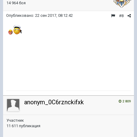
14 964 боя
Опубликовано:
22 сен 2017, 08:12:42
#8
anonym_0C6rznckifxk
2 809
Участник
11 611 публикация