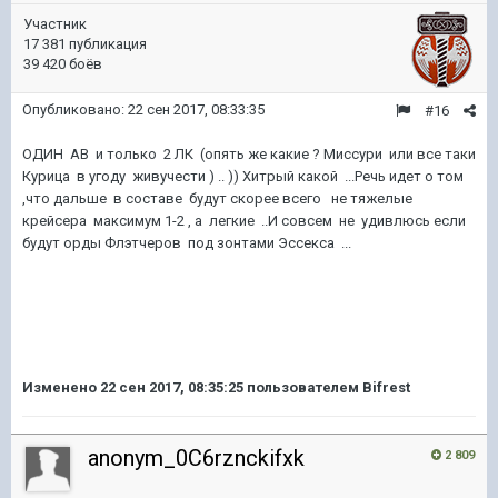
Участник
17 381 публикация
39 420 боёв
Опубликовано:
22 сен 2017, 08:33:35
#16
ОДИН АВ и только 2 ЛК (опять же какие ? Миссури или все таки
Курица в угоду живучести ) .. )) Хитрый какой ...Речь идет о том
,что дальше в составе будут скорее всего не тяжелые
крейсера максимум 1-2 , а легкие ..И совсем не удивлюсь если
будут орды Флэтчеров под зонтами Эссекса ...
Изменено
22 сен 2017, 08:35:25
пользователем Bifrest
anonym_0C6rznckifxk
2 809