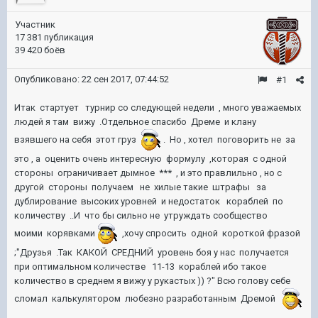
Участник
17 381 публикация
39 420 боёв
Опубликовано:
22 сен 2017, 07:44:52
#1
Итак стартует турнир со следующей недели , много уважаемых
людей я там вижу .Отдельное спасибо Дреме и клану
взявшего на себя этот груз
. Но , хотел поговорить не за
это , а оценить очень интересную формулу ,которая с одной
стороны ограничивает дымное *** , и это правлильно , но с
другой стороны получаем не хилые такие штрафы за
дублирование высоких уровней и недостаток кораблей по
количеству ..И что бы сильно не утруждать сообщество
моими корявками
,хочу спросить одной короткой фразой
;"Друзья .Так КАКОЙ СРЕДНИЙ уровень боя у нас получается
при оптимальном количестве 11-13 кораблей ибо такое
количество в среднем я вижу у рукастых )) ?" Всю голову себе
сломал калькулятором любезно разработанным Дремой