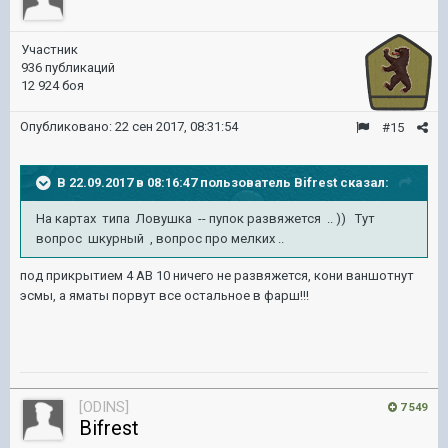
Участник
936 публикаций
12 924 боя
Опубликовано:
22 сен 2017, 08:31:54
#15
В 22.09.2017 в 08:16:47 пользователь
Bifrest
сказал:
На картах типа Ловушка -- пупок развяжется .. )) Тут
вопрос шкурный , вопрос про мелких ..
под прикрытием 4 АВ 10 ничего не развяжется, кони ваншотнут
эсмы, а яматы порвут все остальное в фарш!!!
[ODINS]
7 549
Bifrest