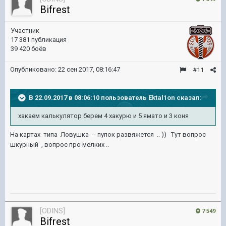
Bifrest
Участник
17 381 публикация
39 420 боёв
Опубликовано:
22 сен 2017, 08:16:47
#11
В 22.09.2017 в 08:06:10 пользователь
Ektal1on
сказал:
хакаем калькулятор берем 4 хакурю и 5 ямато и 3 коня
На картах типа Ловушка -- пупок развяжется .. )) Тут вопрос
шкурный , вопрос про мелких ..
[ODINS]
7 549
Bifrest