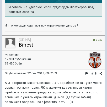
И совсем не удивлюсь если будут орды Флэтчеров под
зонтами Эссекса
И что же орды сделают при ограничении дымов?
[ODINS]
7 549
Bifrest
Участник
17 381 публикация
39 420 боёв
Опубликовано:
22 сен 2017, 09:02:03
#18
А мне стратки сливать не надо ,на 9 кораблей не так уж и много
вариантов авик -один , ЛК максимум два учитывая карты
,крейсера ну можете придержать для себя в секрете , а вот по
эсминцам с учетом ограничения дымов (да тут не забыл)
возникают вопросы по эффективности .. ))