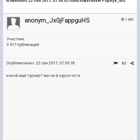
Изменено
22 сен 2017, 07:50:02
пользователем Popeye_MS
anonym_Jx0jFappguHS
1 655
Участник
3 417 публикаций
Опубликовано:
22 сен 2017, 07:59:18
#3
кокой ещё турнир? мы не в курсе чота