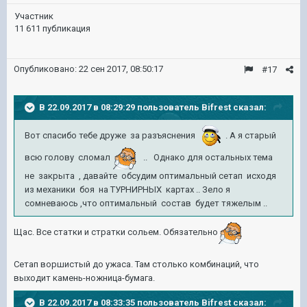
Участник
11 611 публикация
Опубликовано:
22 сен 2017, 08:50:17
#17
В 22.09.2017 в 08:29:29 пользователь
Bifrest
сказал:
Вот спасибо тебе друже за разъяснения
. А я старый
всю голову сломал
.. Однако для остальных тема
не закрыта , давайте обсудим оптимальный сетап исходя
из механики боя на ТУРНИРНЫХ картах .. Зело я
сомневаюсь ,что оптимальный состав будет тяжелым ..
Щас. Все статки и стратки сольем. Обязательно
Сетап воршистый до ужаса. Там столько комбинаций, что
выходит камень-ножница-бумага.
В 22.09.2017 в 08:33:35 пользователь
Bifrest
сказал: