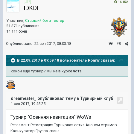
[JP]
16 152
lDKDl
Участник,
Старший бета-тестер
21 371 публикация
14 111 боёв
Опубликовано:
22 сен 2017, 08:03:18
#5
В 22.09.2017 в 07:59:18 пользователь
RomW
сказал:
кокой ещё турнир? мы не в курсе чота