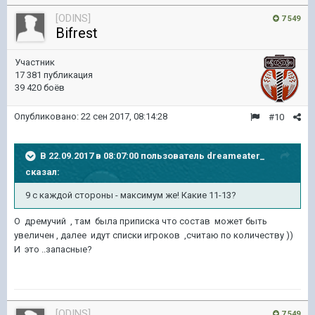
[ODINS]
7 549
Bifrest
Участник
17 381 публикация
39 420 боёв
Опубликовано:
22 сен 2017, 08:14:28
#10
В 22.09.2017 в 08:07:00 пользователь
dreameater_
сказал:
9 с каждой стороны - максимум же! Какие 11-13?
О дремучий , там была приписка что состав может быть
увеличен , далее идут списки игроков ,считаю по количеству ))
И это ..запасные?
[ODINS]
7 549