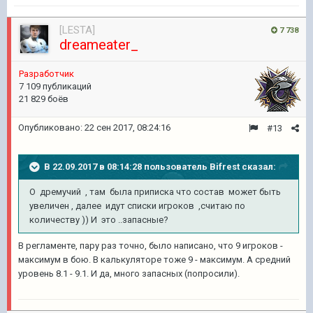
[LESTA]
7 738
dreameater_
Разработчик
7 109 публикаций
21 829 боёв
Опубликовано:
22 сен 2017, 08:24:16
#13
В 22.09.2017 в 08:14:28 пользователь
Bifrest
сказал:
О дремучий , там была приписка что состав может быть
увеличен , далее идут списки игроков ,считаю по
количеству )) И это ..запасные?
В регламенте, пару раз точно, было написано, что 9 игроков -
максимум в бою. В калькуляторе тоже 9 - максимум. А средний
уровень 8.1 - 9.1. И да, много запасных (попросили).