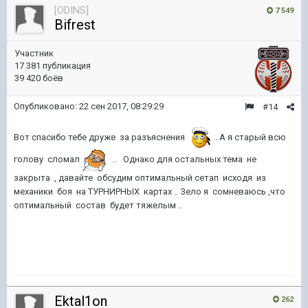
[ODINS]
7 549
Bifrest
Участник
17 381 публикация
39 420 боёв
Опубликовано:
22 сен 2017, 08:29:29
#14
Вот спасибо тебе друже за разъяснения
. А я старый всю
голову сломал
.. Однако для остальных тема не
закрыта , давайте обсудим оптимальный сетап исходя из
механики боя на ТУРНИРНЫХ картах .. Зело я сомневаюсь ,что
оптимальный состав будет тяжелым ..
Ektal1on
262