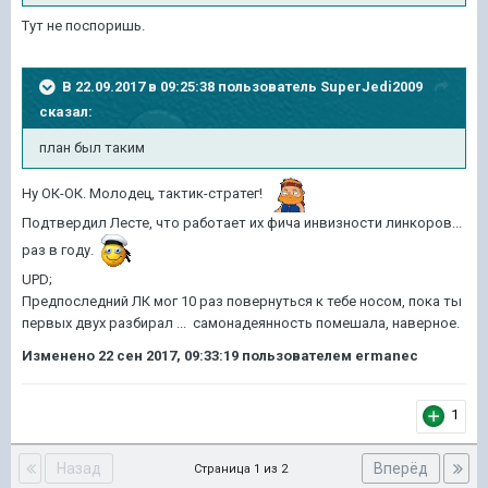
Тут не поспоришь.
В 22.09.2017 в 09:25:38 пользователь
SuperJedi2009
сказал:
план был таким
Ну ОК-ОК. Молодец, тактик-стратег!
Подтвердил Лесте, что работает их фича инвизности линкоров...
раз в году.
UPD;
Предпоследний ЛК мог 10 раз повернуться к тебе носом, пока ты
первых двух разбирал ... самонадеянность помешала, наверное.
Изменено
22 сен 2017, 09:33:19
пользователем ermanec
1
Назад
Вперёд
Страница 1 из 2