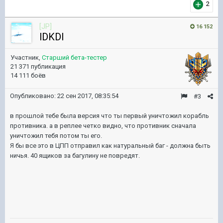
2
[JP]
16 152
lDKDl
Участник,
Старший бета-тестер
21 371 публикация
14 111 боёв
Опубликовано:
22 сен 2017, 08:35:54
#3
в прошлой тебе была версия что ты первый уничтожил корабль
противника. а в реплее четко видно, что противник сначала
уничтожил тебя потом ты его.
Я бы все это в ЦПП отправил как натуральный баг - должна быть
ничья. 40 ящиков за багулину не повредят.