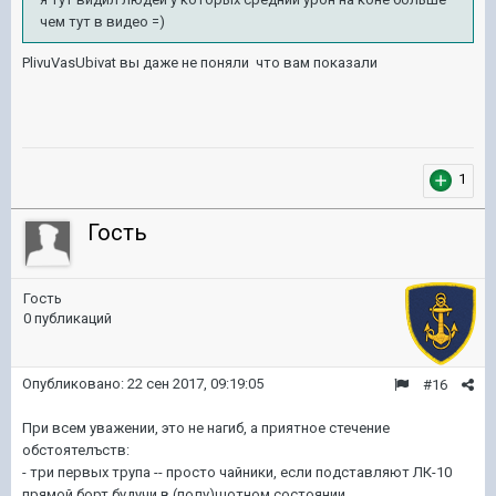
чем тут в видео =)
PlivuVasUbivat вы даже не поняли что вам показали
1
Гость
Гость
0 публикаций
Опубликовано:
22 сен 2017, 09:19:05
#16
При всем уважении, это не нагиб, а приятное стечение
обстоятелъств:
- три первых трупа -- просто чайники, если подставляют ЛК-10
прямой борт будучи в (полу)шотном состоянии