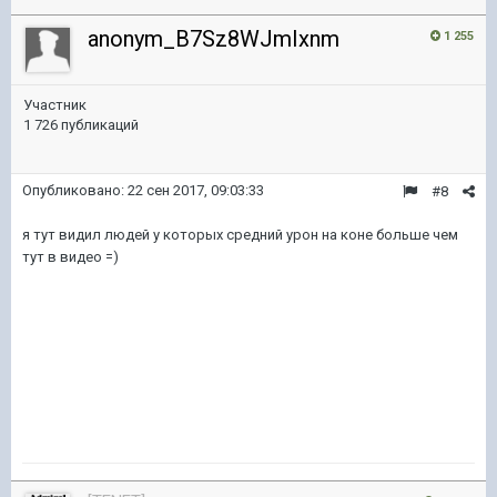
anonym_B7Sz8WJmIxnm
1 255
Участник
1 726 публикаций
Опубликовано:
22 сен 2017, 09:03:33
#8
я тут видил людей у которых средний урон на коне больше чем
тут в видео =)