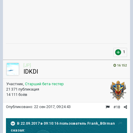
1
[JP]
16 152
lDKDl
Участник,
Старший бета-тестер
21 371 публикация
14 111 боёв
Опубликовано:
22 сен 2017, 09:24:43
#18
В 22.09.2017 в 09:10:16 пользователь
Frank_B0rman
сказал: