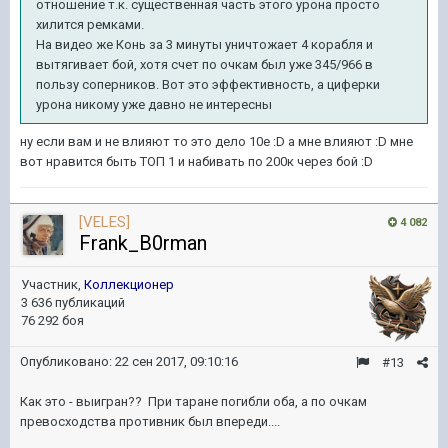
отношение т.к. существенная часть этого урона просто
хилится ремками.
На видео же Конь за 3 минуты уничтожает 4 корабля и
вытягивает бой, хотя счет по очкам был уже 345/966 в
пользу соперников. Вот это эффективность, а циферки
урона никому уже давно не интересны
ну если вам и не влияют то это дело 10е :D а мне влияют :D мне
вот нравится быть ТОП 1 и набивать по 200к через бой :D
[VELES]
4 082
Frank_B0rman
Участник,
Коллекционер
3 636 публикаций
76 292 боя
Опубликовано:
22 сен 2017, 09:10:16
#13
Как это - выигран?? При таране погибли оба, а по очкам
превосходства противник был впереди....