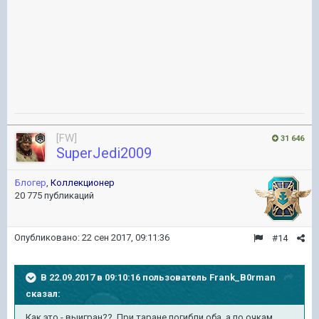
[FW]
31 646
SuperJedi2009
Блогер
,
Коллекционер
20 775 публикаций
Опубликовано:
22 сен 2017, 09:11:36
#14
В 22.09.2017 в 09:10:16 пользователь
Frank_B0rman
сказал:
Как это - выигран?? При таране погибли оба, а по очкам