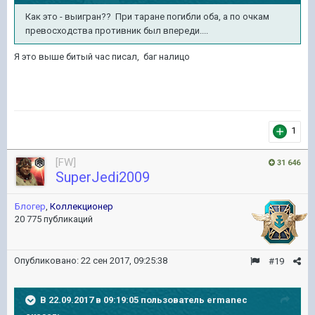
Как это - выигран?? При таране погибли оба, а по очкам
превосходства противник был впереди....
Я это выше битый час писал, баг налицо
1
[FW]
31 646
SuperJedi2009
Блогер
,
Коллекционер
20 775 публикаций
Опубликовано:
22 сен 2017, 09:25:38
#19
В 22.09.2017 в 09:19:05 пользователь
ermanec