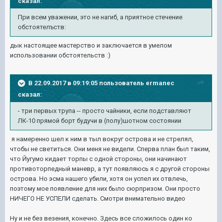
сказал:
При всем уважении, это не нагиб, а приятное стечение
обстоятелъств:
дык настоящее мастерство и заключается в умелом
использовании обстоятельств :)
В 22.09.2017 в 09:19:05 пользователь
ermanec
сказал:
- три первых трупа -- просто чайники, если подставляют
ЛК-10 прямой борт будучи в (полу)шотном состоянии
я намеренно шел к ним в тыл вокруг острова и не стрелял,
чтобы не светиться. Они меня не видели. Сперва план был таким,
что Йугумо кидает торпы с одной стороны, они начинают
противоторпедный маневр, а тут появляюсь я с другой стороны
острова. Но эсма нашего убили, хотя он успел их отвлечь,
поэтому мое появление для них было сюрпризом. Они просто
НИЧЕГО НЕ УСПЕЛИ сделать. Смотри внимательно видео
Ну и не без везения, конечно. Здесь все сложилось один ко