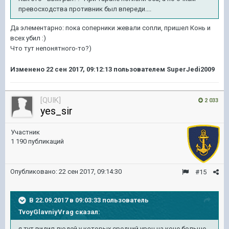
превосходства противник был впереди....
Да элементарно: пока соперники жевали сопли, пришел Конь и
всех убил :)
Что тут непонятного-то?)
Изменено
22 сен 2017, 09:12:13
пользователем SuperJedi2009
[QUIK]
2 033
yes_sir
Участник
1 190 публикаций
Опубликовано:
22 сен 2017, 09:14:30
#15
В 22.09.2017 в 09:03:33 пользователь
TvoyGlavniyVrag
сказал:
я тут видил людей у которых средний урон на коне больше