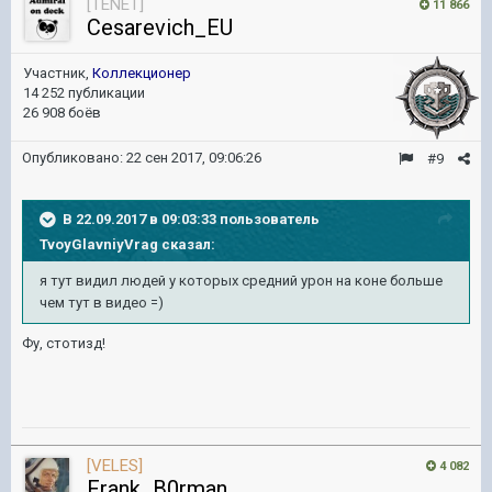
[TENET]
11 866
Cesarevich_EU
Участник,
Коллекционер
14 252 публикации
26 908 боёв
Опубликовано:
22 сен 2017, 09:06:26
#9
В 22.09.2017 в 09:03:33 пользователь
TvoyGlavniyVrag
сказал:
я тут видил людей у которых средний урон на коне больше
чем тут в видео =)
Фу, стотизд!
[VELES]
4 082
Frank_B0rman