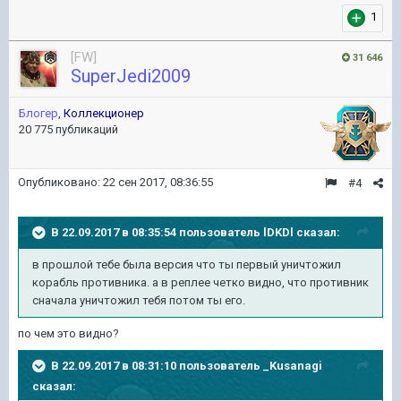
1
[FW]
31 646
SuperJedi2009
Блогер
,
Коллекционер
20 775 публикаций
Опубликовано:
22 сен 2017, 08:36:55
#4
В 22.09.2017 в 08:35:54 пользователь
lDKDl
сказал:
в прошлой тебе была версия что ты первый уничтожил
корабль противника. а в реплее четко видно, что противник
сначала уничтожил тебя потом ты его.
по чем это видно?
В 22.09.2017 в 08:31:10 пользователь
_Kusanagi
сказал: