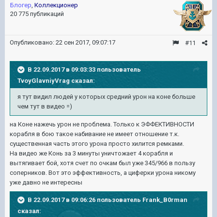
Блогер
,
Коллекционер
20 775 публикаций
Опубликовано:
22 сен 2017, 09:07:17
#11
В 22.09.2017 в 09:03:33 пользователь
TvoyGlavniyVrag
сказал:
я тут видил людей у которых средний урон на коне больше
чем тут в видео =)
на Коне нажечь урон не проблема. Только к ЭФФЕКТИВНОСТИ
корабля в бою такое набивание не имеет отношение т.к.
существенная часть этого урона просто хилится ремками.
На видео же Конь за 3 минуты уничтожает 4 корабля и
вытягивает бой, хотя счет по очкам был уже 345/966 в пользу
соперников. Вот это эффективность, а циферки урона никому
уже давно не интересны
В 22.09.2017 в 09:06:26 пользователь
Frank_B0rman
сказал: