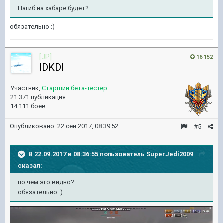
Нагиб на хабаре будет?
обязательно :)
[JP]
16 152
lDKDl
Участник,
Старший бета-тестер
21 371 публикация
14 111 боёв
Опубликовано:
22 сен 2017, 08:39:52
#5
В 22.09.2017 в 08:36:55 пользователь
SuperJedi2009
сказал:
по чем это видно?
обязательно :)