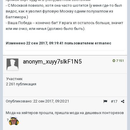
- С Москвой повезло, хотя она часто шотится (y меня где-то был
видос, как я уволил фуловую Москву одним полузалпом из
Балтимора.)
- Ваша Победа -- конечно баг! У врага хп осталось больше, значит
или им очко, или ничья (должно было быть).
Изменено
22 сен 2017, 09:19:41
пользователем ermanec
anonym_xuyy7slkF1N5
7 151
Участник
2 261 публикация
Опубликовано:
22 сен 2017, 09:20:21
#17
Мода на хейтеров прошла, пришла мода на дешевых понторезов
?