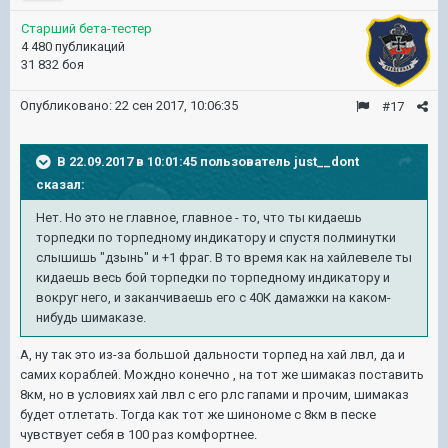
Старший бета-тестер
4 480 публикаций
31 832 боя
Опубликовано:
22 сен 2017, 10:06:35
#17
В 22.09.2017 в 10:01:45 пользователь
just__dont
сказал:
Нет. Но это не главное, главное - то, что ты кидаешь
торпедки по торпедному индикатору и спустя полминутки
слышишь "дзынь" и +1 фраг. В то время как на хайлевеле ты
кидаешь весь бой торпедки по торпедному индикатору и
вокруг него, и заканчиваешь его с 40К дамажки на каком-
нибудь шимаказе.
А, ну так это из-за большой дальности торпед на хай лвл, да и
самих кораблей. Мождно конечно , на тот же шимаказ поставить
8км, но в условиях хай лвл с его рлс гапами и прочим, шимаказ
будет отлетать. Тогда как тот же шинономе с 8км в песке
чувствует себя в 100 раз комфортнее.