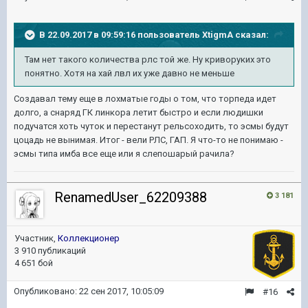
В 22.09.2017 в 09:59:16 пользователь
XtigmA
сказал:
Там нет такого количества рлс той же. Ну криворуких это
понятно. Хотя на хай лвл их уже давно не меньше
Создавал тему еще в лохматые годы о том, что торпеда идет
долго, а снаряд ГК линкора летит быстро и если людишки
подучатся хоть чуток и перестанут рельсоходить, то эсмы будут
цоцадь не вынимая. Итог - вели РЛС, ГАП. Я что-то не понимаю -
эсмы типа имба все еще или я слепошарый рачила?
RenamedUser_62209388
3 181
Участник,
Коллекционер
3 910 публикаций
4 651 бой
Опубликовано:
22 сен 2017, 10:05:09
#16