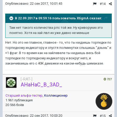
Опубликовано:
22 сен 2017, 10:01:45
#14
В 22.09.2017 в 09:59:16 пользователь
XtigmA
сказал:
Там нет такого количества рлс той же. Ну криворуких это
понятно. Хотя на хай лвл их уже давно не меньше
Нет. Но это не главное, главное - то, что ты кидаешь торпедки по
торпедному индикатору и спустя полминутки слышишь "дзынь" и
+1 фраг. В то время как на хайлевеле ты кидаешь весь бой
торпедки по торпедному индикатору и вокруг него, и
заканчиваешь его с 40К дамажки на каком-нибудь шимаказе.
[-RAT-]
727
AHaHaC_B_3AD_
Старший альфа-тестер
,
Коллекционер
1 961 публикация
20 566 боёв
Опубликовано:
22 сен 2017, 10:03:20
#15