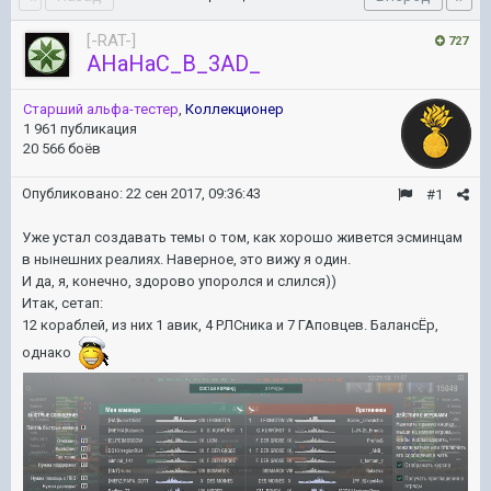
[-RAT-]
727
AHaHaC_B_3AD_
Старший альфа-тестер
,
Коллекционер
1 961 публикация
20 566 боёв
Опубликовано:
22 сен 2017, 09:36:43
#1
Уже устал создавать темы о том, как хорошо живется эсминцам
в нынешних реалиях. Наверное, это вижу я один.
И да, я, конечно, здорово упоролся и слился))
Итак, сетап:
12 кораблей, из них 1 авик, 4 РЛСника и 7 ГАповцев. БалансЁр,
однако