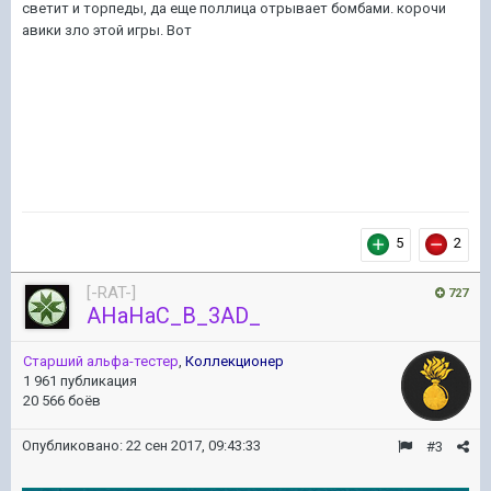
светит и торпеды, да еще поллица отрывает бомбами. корочи
авики зло этой игры. Вот
5
2
[-RAT-]
727
AHaHaC_B_3AD_
Старший альфа-тестер
,
Коллекционер
1 961 публикация
20 566 боёв
Опубликовано:
22 сен 2017, 09:43:33
#3