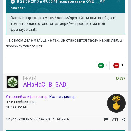
В 22.09.2017 в 09:50:41 пользователь
ONE___VP
сказал:
Здесь вопрос не в моем/вашем/другоКолином нагибе, а в
том, что класс становится дерь***, простите за мой
французский!!!!
На самом деле мальца не так. Он становится таким на хай лвл. В
песочках такого нет
1
1
[-RAT-]
727
AHaHaC_B_3AD_
Старший альфа-тестер
,
Коллекционер
1 961 публикация
20 566 боёв
Опубликовано:
22 сен 2017, 09:55:02
#11