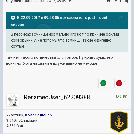
Опубликовано:
22 сен 2017, 09:59:16
#13
В 22.09.2017 в 09:58:06 пользователь
just__dont
сказал:
В песочках эсминцы нормально играют по причине обилия
криворуких. А не потому, что эсминцы такие офигенно
крутые.
Там нет такого количества рлс той же. Ну криворуких это
понятно. Хотя на хай лвл их уже давно не меньше
1
1
RenamedUser_62209388
3 181
Участник,
Коллекционер
3 910 публикаций
4 651 бой