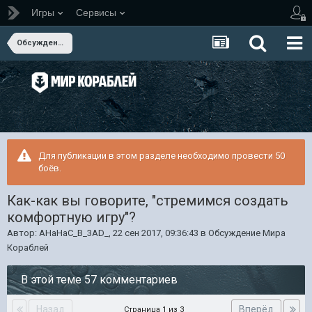
Игры
Сервисы
Обсуждение Мира Кораблей
Для публикации в этом разделе необходимо провести 50
боёв.
Как-как вы говорите, "стремимся создать
комфортную игру"?
Автор:
AHaHaC_B_3AD_
,
22 сен 2017, 09:36:43
в
Обсуждение Мира
Кораблей
В этой теме 57 комментариев
Назад
Вперёд
Страница 1 из 3