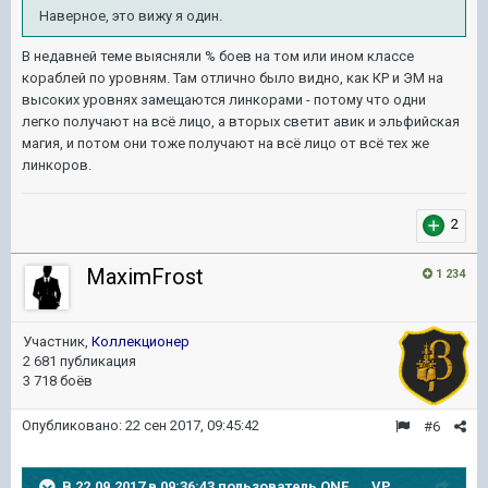
Наверное, это вижу я один.
В недавней теме выясняли % боев на том или ином классе
кораблей по уровням. Там отлично было видно, как КР и ЭМ на
высоких уровнях замещаются линкорами - потому что одни
легко получают на всё лицо, а вторых светит авик и эльфийская
магия, и потом они тоже получают на всё лицо от всё тех же
линкоров.
2
MaximFrost
1 234
Участник,
Коллекционер
2 681 публикация
3 718 боёв
Опубликовано:
22 сен 2017, 09:45:42
#6
В 22.09.2017 в 09:36:43 пользователь
ONE___VP