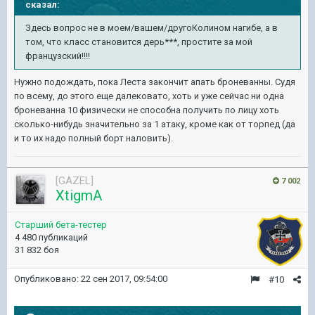
сказал:
Здесь вопрос не в моем/вашем/другоКолином нагибе, а в
том, что класс становится дерь***, простите за мой
французский!!!!
Нужно подождать, пока Леста закончит апать броневанны. Судя
по всему, до этого еще далековато, хоть и уже сейчас ни одна
броневанна 10 физически не способна получить по лицу хоть
сколько-нибудь значительно за 1 атаку, кроме как от торпед (да
и то их надо полный борт наловить).
[GAZEL]
7 002
XtigmA
Старший бета-тестер
4 480 публикаций
31 832 боя
Опубликовано:
22 сен 2017, 09:54:00
#10