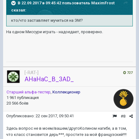
В 22.09.2017 в 09:45:42 пользователь
MaximFrost
сказал:
кто/что заставляет мучиться на ЭМ?
На одном Миссури играть - надоедает, проверено.
[-RAT-]
727
AHaHaC_B_3AD_
Старший альфа-тестер
,
Коллекционер
1 961 публикация
20 566 боёв
Опубликовано:
22 сен 2017, 09:50:41
#8
Здесь вопрос не в моем/вашем/другоКолином нагибе, а в том,
что класс становится дерь***, простите за мой французский!!!!