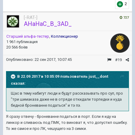
2
[-RAT-]
727
AHaHaC_B_3AD_
Старший альфа-тестер
,
Коллекционер
1 961 публикация
20 566 боёв
Опубликовано:
22 сен 2017, 10:07:45
#19
В 22.09.2017 в 10:05:09 пользователь
just__dont
сказал:
Щас в тему набигут люди и будут рассказывать про суп, про
"три шимаказа даже не в отряде откидали торпедки и куда
бедной броневанне податься" и тэ пэ.
Я сразу отвечу - броневанне податься в порт. Если я иду на
линкор и сливаюсь под ПМК, то виноват я, что допустил ошибку.
То же самое и про ЛК, чешущего на 3 симки.