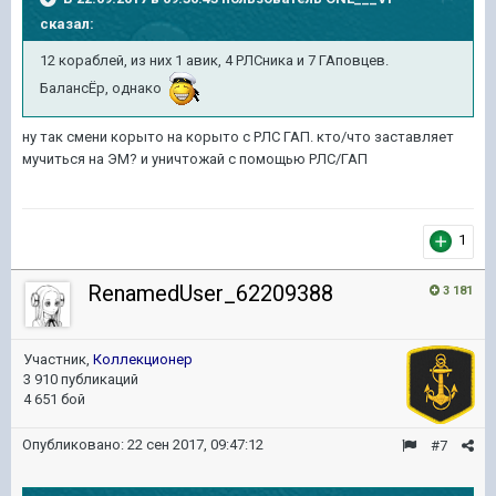
сказал:
12 кораблей, из них 1 авик, 4 РЛСника и 7 ГАповцев.
БалансЁр, однако
ну так смени корыто на корыто с РЛС ГАП. кто/что заставляет
мучиться на ЭМ? и уничтожай с помощью РЛС/ГАП
1
RenamedUser_62209388
3 181
Участник,
Коллекционер
3 910 публикаций
4 651 бой
Опубликовано:
22 сен 2017, 09:47:12
#7