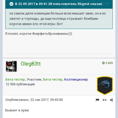
В 22.09.2017 в 09:41:28 пользователь
XtigmA
сказал:
на самом деле эсминцам больше всех мешает авик, он и их
светит и торпеды, да еще поллица отрывает бомбами.
корочи авики зло этой игры. Вот
Я понял, короче #нерфитьброневанны)))
Oleg83tt
3 639
Бета-тестер
, Участник,
Бета-тестер
,
Коллекционер
12 936 публикаций
Опубликовано:
22 сен 2017, 09:45:00
#4
Бывает и хуже.