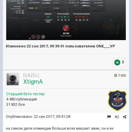
Изменено
22 сен 2017, 09:39:01
пользователем ONE___VP
3
[GAZEL]
7 002
XtigmA
Старший бета-тестер
4 480 публикаций
31 832 боя
Опубликовано:
22 сен 2017, 09:41:28
#2
на самом деле эсминцам больше всех мешает авик, он и их