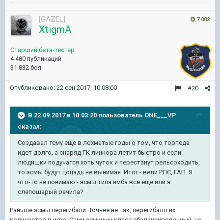
[GAZEL]
7 002
XtigmA
Старший бета-тестер
4 480 публикаций
31 832 боя
Опубликовано:
22 сен 2017, 10:08:00
#20
В 22.09.2017 в 10:03:20 пользователь
ONE___VP
сказал:
Создавал тему еще в лохматые годы о том, что торпеда
идет долго, а снаряд ГК линкора летит быстро и если
людишки подучатся хоть чуток и перестанут рельсоходить,
то эсмы будут цоцадь не вынимая. Итог - вели РЛС, ГАП. Я
что-то не понимаю - эсмы типа имба все еще или я
слепошарый рачила?
Раньше эсмы перегибали. Точнее не так, перегибало их
количество в игре. Сами эсминцы класс сбалансированный, но