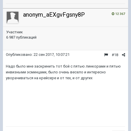
anonym_aEXgvFgsny8P
12 367
Участник
6 987 публикаций
Опубликовано:
22 сен 2017, 10:07:21
#18
Надо было мне заскринить тот бой с пятью линкорами и пятью
инвизными эсминцами, было очень весело и интересно
уворачиваться на крейсере и от тех, и от других