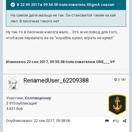
В 22.09.2017 в 09:54:00 пользователь
XtigmA
сказал:
На самом деле мальца не так. Он становится таким на хай
лвл. В песочках такого нет
Ну так-то в песочках и мозга мало... Это ж не повод для того,
чтоб всех переапать из-за "корабль купил, играть не купил"
Изменено
22 сен 2017, 09:55:08
пользователем ONE___VP
RenamedUser_62209388
3 181
Участник,
Коллекционер
3 910 публикаций
4 651 бой
Опубликовано:
22 сен 2017, 09:58:06
#12