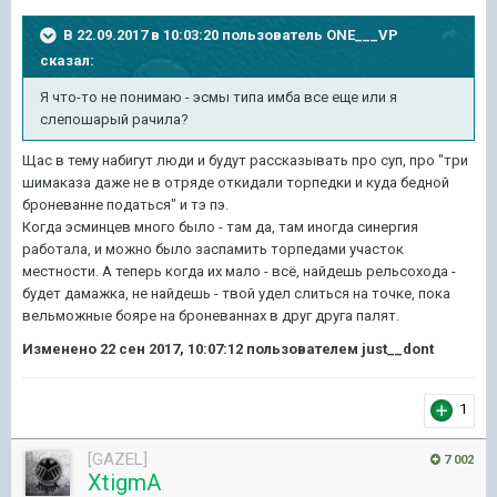
В 22.09.2017 в 10:03:20 пользователь
ONE___VP
сказал:
Я что-то не понимаю - эсмы типа имба все еще или я
слепошарый рачила?
Щас в тему набигут люди и будут рассказывать про суп, про "три
шимаказа даже не в отряде откидали торпедки и куда бедной
броневанне податься" и тэ пэ.
Когда эсминцев много было - там да, там иногда синергия
работала, и можно было заспамить торпедами участок
местности. А теперь когда их мало - всё, найдешь рельсохода -
будет дамажка, не найдешь - твой удел слиться на точке, пока
вельможные бояре на броневаннах в друг друга палят.
Изменено
22 сен 2017, 10:07:12
пользователем just__dont
1
[GAZEL]
7 002
XtigmA