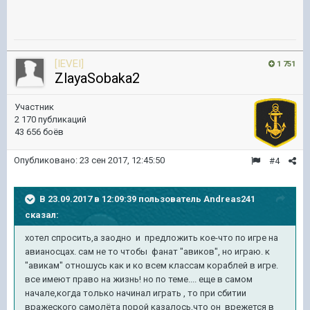
[IEVEI]
1 751
ZlayaSobaka2
Участник
2 170 публикаций
43 656 боёв
Опубликовано:
23 сен 2017, 12:45:50
#4
В 23.09.2017 в 12:09:39 пользователь
Andreas241
сказал:
хотел спросить,а заодно и предложить кое-что по игре на
авианосцах. сам не то чтобы фанат "авиков", но играю. к
"авикам" отношусь как и ко всем классам кораблей в игре.
все имеют право на жизнь! но по теме.... еще в самом
начале,когда только начинал играть , то при сбитии
вражеского самолёта порой казалось,что он врежется в