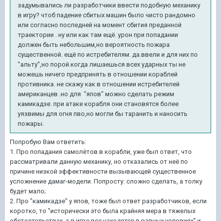
задумывались ли разработчики ввести подобную механику
в игру? чтоб падение сбитых машин было чисто рандомно
или согласно последней на момент сбития преданной
траектории . ну или как там ещё. урон при попадании
должен быть небольшим,но вероятность пожара
существенной. ещё по истребителям. да.ввели и для них по
"альту",но порой.когда лишаешься всех ударных ты не
можешь ничего предпринять в отношении кораблей
противника. не скажу как в отношении истребителей
американцев .но для "япов" можно сделать режим
камикадзе. при атаке корабля они становятся более
уязвимы для огня пво,но могли бы таранить и наносить
пожары.
Попробую Вам ответить:
1. Про попадания самолётов в корабли, уже был ответ, что
рассматривали данную механику, но отказались от неё по
причине низкой эффективности вызывающей существенное
усложнение дамаг-модели. Попросту: сложно сделать, а толку
будет мало;
2. Про "камикадзе" у япов, тоже был ответ разработчиков, если
коротко, то "исторически это была крайняя мера в тяжелых
обстоятельствах, а в игре все находятся в равных условиях" и