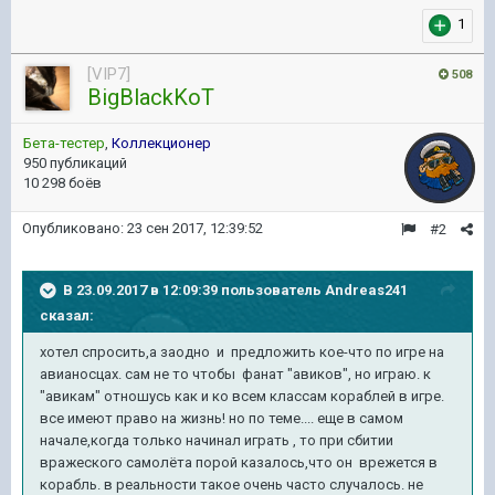
1
[VIP7]
508
BigBlackKoT
Бета-тестер
,
Коллекционер
950 публикаций
10 298 боёв
Опубликовано:
23 сен 2017, 12:39:52
#2
В 23.09.2017 в 12:09:39 пользователь
Andreas241
сказал:
хотел спросить,а заодно и предложить кое-что по игре на
авианосцах. сам не то чтобы фанат "авиков", но играю. к
"авикам" отношусь как и ко всем классам кораблей в игре.
все имеют право на жизнь! но по теме.... еще в самом
начале,когда только начинал играть , то при сбитии
вражеского самолёта порой казалось,что он врежется в
корабль. в реальности такое очень часто случалось. не