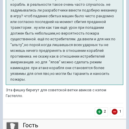
корабль. в реальности такое очень часто случалось. не
задумывались ли разработчики ввести подобную механику
в игру? чтоб падение сбитых машин было чисто рандомно
или согласно последней на момент сбития преданной
траектории . ну или как там ещё. урон при попадании
должен быть небольшим,но вероятность пожара
существенной. ещё по истребителям. да.ввели и для них по
"альту",но порой.когда лишаешься всех ударных ты не
можешь ничего предпринять в отношении кораблей
противника. не скажу как в отношении истребителей
американцев .но для "япов" можно сделать режим
камикадзе. при атаке корабля они становятся более
уязвимы для огня пво,но могли бы таранить и наносить
пожары.
Эта фишку берегут для советской ветки авиков с кэпом
Гастелло.
2
1
Гость