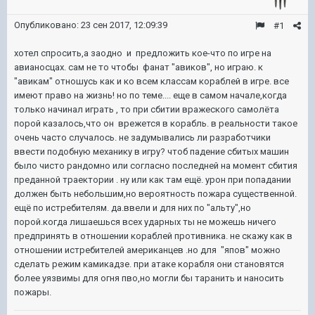
Опубликовано:
23 сен 2017, 12:09:39
#1
хотел спросить,а заодно и предложить кое-что по игре на
авианосцах. сам не то чтобы фанат "авиков", но играю. к
"авикам" отношусь как и ко всем классам кораблей в игре. все
имеют право на жизнь! но по теме.... еще в самом начале,когда
только начинал играть , то при сбитии вражеского самолёта
порой казалось,что он врежется в корабль. в реальности такое
очень часто случалось. не задумывались ли разработчики
ввести подобную механику в игру? чтоб падение сбитых машин
было чисто рандомно или согласно последней на момент сбития
преданной траектории . ну или как там ещё. урон при попадании
должен быть небольшим,но вероятность пожара существенной.
ещё по истребителям. да.ввели и для них по "альту",но
порой.когда лишаешься всех ударных ты не можешь ничего
предпринять в отношении кораблей противника. не скажу как в
отношении истребителей американцев .но для "япов" можно
сделать режим камикадзе. при атаке корабля они становятся
более уязвимы для огня пво,но могли бы таранить и наносить
пожары.