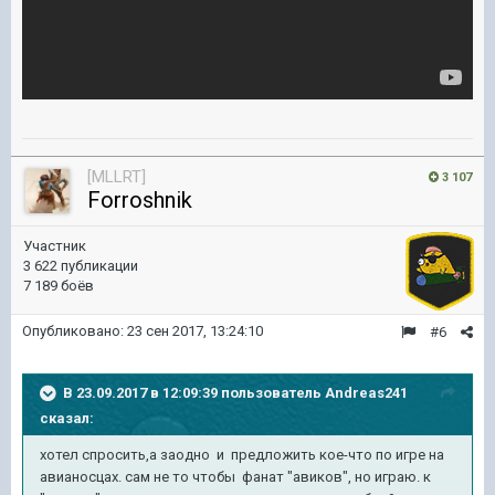
[MLLRT]
3 107
Forroshnik
Участник
3 622 публикации
7 189 боёв
Опубликовано:
23 сен 2017, 13:24:10
#6
В 23.09.2017 в 12:09:39 пользователь
Andreas241
сказал:
хотел спросить,а заодно и предложить кое-что по игре на
авианосцах. сам не то чтобы фанат "авиков", но играю. к