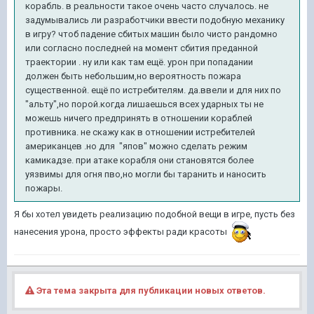
корабль. в реальности такое очень часто случалось. не
задумывались ли разработчики ввести подобную механику
в игру? чтоб падение сбитых машин было чисто рандомно
или согласно последней на момент сбития преданной
траектории . ну или как там ещё. урон при попадании
должен быть небольшим,но вероятность пожара
существенной. ещё по истребителям. да.ввели и для них по
"альту",но порой.когда лишаешься всех ударных ты не
можешь ничего предпринять в отношении кораблей
противника. не скажу как в отношении истребителей
американцев .но для "япов" можно сделать режим
камикадзе. при атаке корабля они становятся более
уязвимы для огня пво,но могли бы таранить и наносить
пожары.
Я бы хотел увидеть реализацию подобной вещи в игре, пусть без
нанесения урона, просто эффекты ради красоты
Эта тема закрыта для публикации новых ответов.