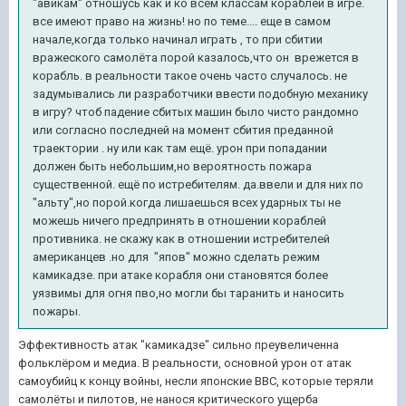
"авикам" отношусь как и ко всем классам кораблей в игре.
все имеют право на жизнь! но по теме.... еще в самом
начале,когда только начинал играть , то при сбитии
вражеского самолёта порой казалось,что он врежется в
корабль. в реальности такое очень часто случалось. не
задумывались ли разработчики ввести подобную механику
в игру? чтоб падение сбитых машин было чисто рандомно
или согласно последней на момент сбития преданной
траектории . ну или как там ещё. урон при попадании
должен быть небольшим,но вероятность пожара
существенной. ещё по истребителям. да.ввели и для них по
"альту",но порой.когда лишаешься всех ударных ты не
можешь ничего предпринять в отношении кораблей
противника. не скажу как в отношении истребителей
американцев .но для "япов" можно сделать режим
камикадзе. при атаке корабля они становятся более
уязвимы для огня пво,но могли бы таранить и наносить
пожары.
Эффективность атак "камикадзе" сильно преувеличенна
фольклёром и медиа. В реальности, основной урон от атак
самоубийц к концу войны, несли японские ВВС, которые теряли
самолёты и пилотов, не нанося критического ущерба