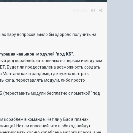
Жалоба
#1
йчас пару вопросов. Было бы здорово получить на
гурация навыков-модулей "под КБ".
лый ряд кораблей, заточенных по перкам и модулям
УДЕТ. Будет ли предоставлена возможность создать
а Монтане как в рандоме, где нужна контра к
ать кэпа, переставлять модули, либо просто
 (переставить модули бесплатно с пометкой "под
м кораблем в команде. Нет ли у Вас в планах
сминца? Нет ли опасений, что в обиход войдут
ментировать кол-во кораблей каждого класса, а не