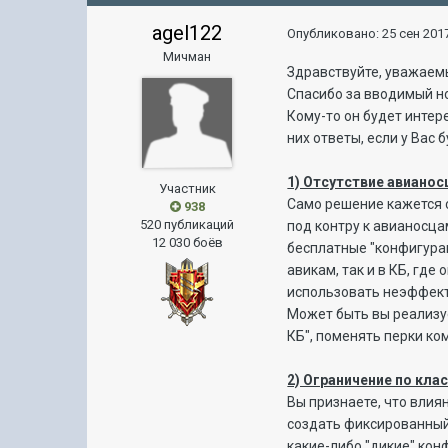
agel122
Опубликовано:
25 сен 2017
Мичман
Здравствуйте, уважаем
Спасибо за вводимый н
Кому-то он будет интере
них ответы, если у Вас 
1) Отсутствие авиано
Участник
Само решение кажется с
938
520 публикаций
под контру к авианосца
12 030 боёв
бесплатные "конфигурац
авикам, так и в КБ, где
использовать неэффект
Может быть вы реализу
КБ", поменять перки ко
2) Ограничение по кла
Вы признаете, что влия
создать фиксированный 
какие-либо "дикие" кон