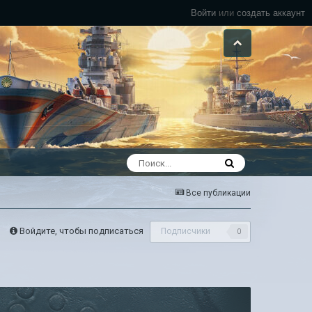
Войти
или
создать аккаунт
Все публикации
Войдите, чтобы подписаться
Подписчики
0