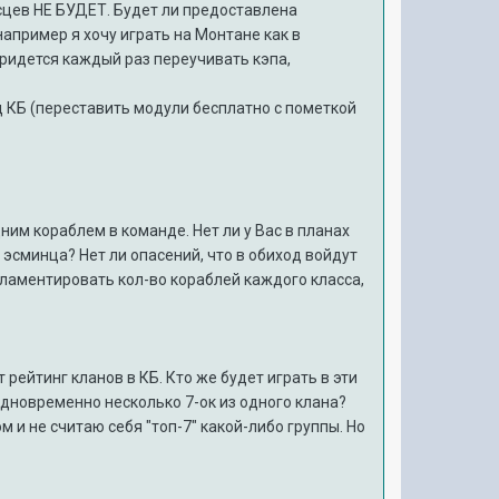
осцев НЕ БУДЕТ. Будет ли предоставлена
апример я хочу играть на Монтане как в
 придется каждый раз переучивать кэпа,
 КБ (переставить модули бесплатно с пометкой
ним кораблем в команде. Нет ли у Вас в планах
 эсминца? Нет ли опасений, что в обиход войдут
гламентировать кол-во кораблей каждого класса,
т рейтинг кланов в КБ. Кто же будет играть в эти
одновременно несколько 7-ок из одного клана?
м и не считаю себя "топ-7" какой-либо группы. Но