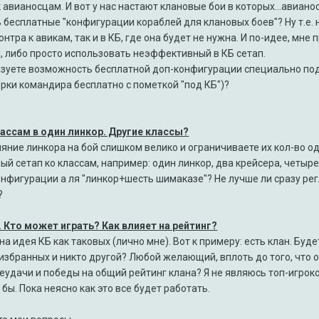
 авианосцам. И вот у нас настают клановые бои в которых...авиан
бесплатные "конфигурации кораблей для клановых боев"? Ну т.е. н
нтра к авикам, так и в КБ, где она будет не нужна. И по-идее, мне
, либо просто использовать неэффективный в КБ сетап.
зуете возможность бесплатной доп-конфигурации специально под
ерки командира бесплатно с пометкой "под КБ")?
лассам в один линкор. Другие классы?
ияние линкора на бой слишком велико и ограничиваете их кол-во од
й сетап ко классам, например: один линкор, два крейсера, четыре
онфигурации а ля "линкор+шесть шимаказе"? Не лучше ли сразу ре
?
х. Кто может играть? Как влияет на рейтинг?
а идея КБ как таковых (лично мне). Вот к примеру: есть клан. Буде
избранных и никто другой? Любой желающий, вплоть до того, что 
неудачи и победы на общий рейтинг клана? Я не являюсь топ-игроко
бы. Пока неясно как это все будет работать.