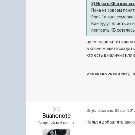
3) Игра в КБ в клана
Пока не совсем понятн
бои? Только семерка 
Как будут влиять их 
поиграть КБ хотелось 
ну тут зависит от клана
в клане можете создать 
кто есть в наличии или 
Изменено
26 сен 2017, 0
[RE]
Опубликовано:
26 сен 2017
Buanonote
Нельзя добавлять авики
Старший лейтенант