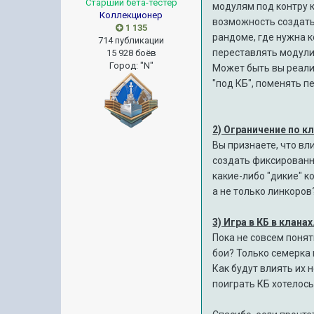
Старший бета-тестер
модулям под контру к
Коллекционер
возможность создать 
1 135
рандоме, где нужна ко
714 публикации
переставлять модули
15 928 боёв
Город
:
"N"
Может быть вы реали
"под КБ", поменять п
2) Ограничение по к
Вы признаете, что вл
создать фиксированны
какие-либо "дикие" к
а не только линкоров
3) Игра в КБ в клана
Пока не совсем понятн
бои? Только семерка 
Как будут влиять их 
поиграть КБ хотелось 