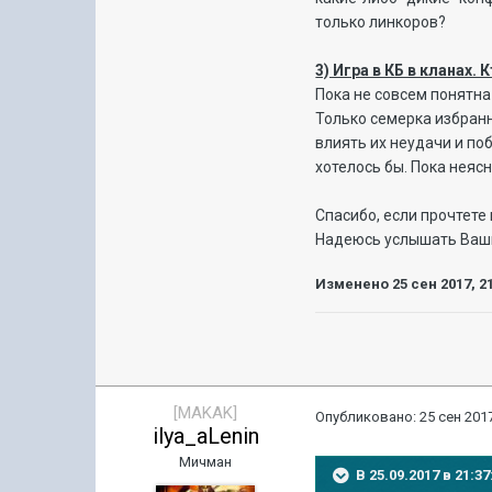
только линкоров?
3) Игра в КБ в кланах.
Пока не совсем понятна 
Только семерка избранн
влиять их неудачи и по
хотелось бы. Пока неясн
Спасибо, если прочтете
Надеюсь услышать Ваш
Изменено
25 сен 2017, 2
[MAKAK]
Опубликовано:
25 сен 2017
ilya_aLenin
Мичман
В 25.09.2017 в 21: