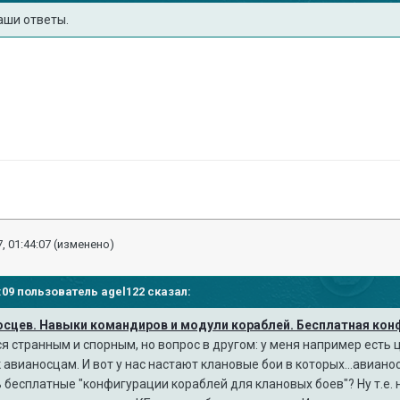
аши ответы.
, 01:44:07
(изменено)
37:09 пользователь
agel122
сказал:
носцев. Навыки командиров и модули кораблей. Бесплатная кон
 странным и спорным, но вопрос в другом: у меня например есть 
 авианосцам. И вот у нас настают клановые бои в которых...авиан
бесплатные "конфигурации кораблей для клановых боев"? Ну т.е. н