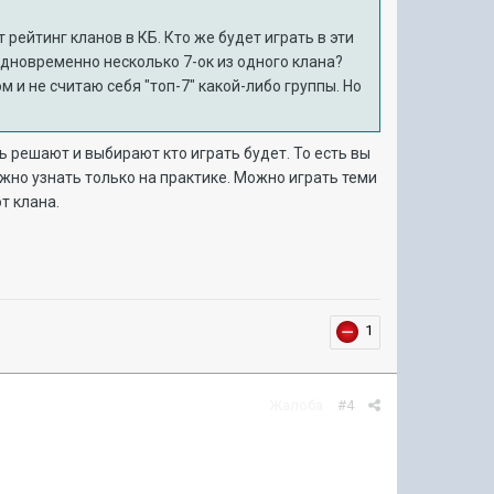
т рейтинг кланов в КБ. Кто же будет играть в эти
одновременно несколько 7-ок из одного клана?
м и не считаю себя "топ-7" какой-либо группы. Но
сть решают и выбирают кто играть будет. То есть вы
можно узнать только на практике. Можно играть теми
от клана.
1
Жалоба
#4