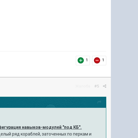
1
1
Жалоба
#5
фигурация навыков-модулей "под КБ".
целый ряд кораблей, заточенных по перкам и