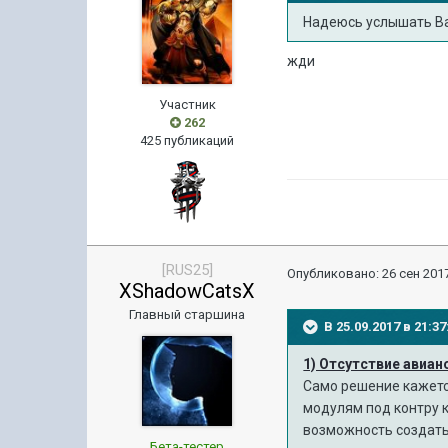
Надеюсь услышать В
жди
Участник
262
425 публикаций
[RUS25]
Опубликовано:
26 сен 2017
XShadowCatsX
Главный старшина
В 25.09.2017 в 21:
1) Отсутствие авиа
Само решение кажется
модулям под контру к
возможность создать 
Бета-тестер