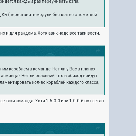
 придется каждый раз переучивать кэпа,
 КБ (переставить модули бесплатно с пометкой
 но и для рандома. Хотя авик надо все таки вести.
ним кораблем в команде. Нет ли у Вас в планах
 эсминца? Нет ли опасений, что в обиход войдут
гламентировать кол-во кораблей каждого класса,
се таки команда. Хотя 1-6-0-0 или 1-0-0-6 вот сетап