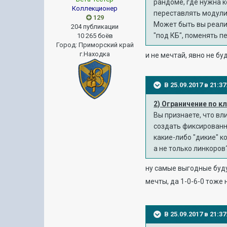
рандоме, где нужна ко
Коллекционер
переставлять модули
129
Может быть вы реали
204 публикации
"под КБ", поменять п
10 265 боёв
Город
:
Приморский край
г.Находка
и не мечтай, явно не бу
В 25.09.2017 в 21:
2) Ограничение по к
Вы признаете, что вл
создать фиксированны
какие-либо "дикие" к
а не только линкоров
ну самые выгодные будут
мечты, да 1-0-6-0 тоже 
В 25.09.2017 в 21: