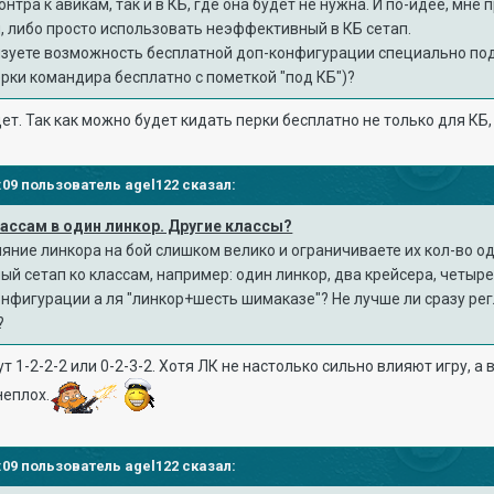
нтра к авикам, так и в КБ, где она будет не нужна. И по-идее, мне
, либо просто использовать неэффективный в КБ сетап.
зуете возможность бесплатной доп-конфигурации специально под
ерки командира бесплатно с пометкой "под КБ")?
дет. Так как можно будет кидать перки бесплатно не только для КБ,
37:09 пользователь
agel122
сказал:
лассам в один линкор. Другие классы?
ияние линкора на бой слишком велико и ограничиваете их кол-во од
й сетап ко классам, например: один линкор, два крейсера, четыре
онфигурации а ля "линкор+шесть шимаказе"? Не лучше ли сразу ре
?
 1-2-2-2 или 0-2-3-2. Хотя ЛК не настолько сильно влияют игру, а в
неплох.
37:09 пользователь
agel122
сказал: