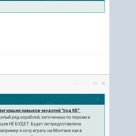
Жалоба
#3
фигурация навыков-модулей "под КБ".
целый ряд кораблей, заточенных по перкам и
осцев НЕ БУДЕТ. Будет ли предоставлена
апример я хочу играть на Монтане как в