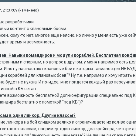
, 21:37:09
(изменено)
ые разработчики.
овый контент с клановыми боями.
сен, кому-то нет, многое еще неясно, но лично у меня есть уже се
будет время и возможность:
сцев. Навыки командиров и модули кораблей. Бесплатная конфи
транным и спорным, но вопрос в другом: у меня например есть це
м. И вот у нас настают клановые бои в которых...авианосцев НЕ Б
ии кораблей для клановых боев"? Ну т.е. например я хочу играть н
 она будет не нужна. И по-идее, мне придется каждый раз переучив
ивный в КБ сетап.
ете возможность бесплатной доп-конфигурации специально под КБ
мандира бесплатно с пометкой "под КБ")?
ссам в один линкор. Другие классы?
ние линкора на бой слишком велико и ограничиваете их кол-во одни
сетап ко классам, например: один линкор, два крейсера, четыре э
фигурации а ля "линкор+шесть шимаказе"? Не лучше ли сразу регла