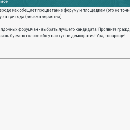
имое
роде как обещает процветание форуму и площадкам (это не точно)
ку за три года (весьма вероятно).
рядочных форумчан - выбрать лучшего кандидата! Проявите гражд
чишь буем по голове ибо у нас тут не демократия! Ура, товарищи!