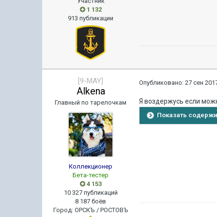
Участник
1 132
913 публикации
[9-MAY]
Опубликовано:
27 сен 2017
Alkena
Я воздержусь если мож
Главный по тарелочкам
Показать содерж
Коллекционер
Бета-тестер
4 153
10 327 публикаций
8 187 боёв
Город
:
ОРСКЪ / РОСТОВЪ