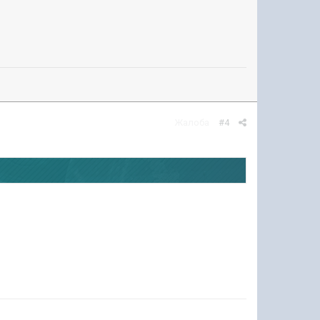
Жалоба
#4