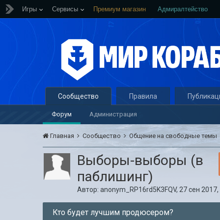
Игры
Сервисы
Премиум магазин
Адмиралтейство
Сообщество
Правила
Публикац
Форум
Администрация
Главная
Сообщество
Общение на свободные темы
Выборы-выборы (в
паблишинг)
Автор:
anonym_RP16rd5K3FQV
,
27 сен 2017,
Кто будет лучшим продюсером?