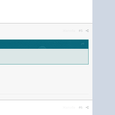
Жалоба
#5
Жалоба
#6