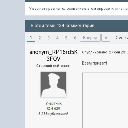
У вас нет прав на голосование в этом опросе, или на 
В этой теме 134 комментария
1
Вперёд
2
3
4
5
6
Страниц
anonym_RP16rd5K
Опубликовано:
27 сен 2017
3FQV
Всем привет!
Старший лейтенант
Участник
4 629
3 288 публикаций