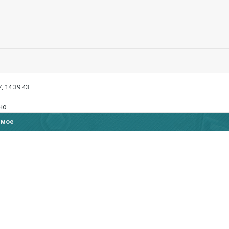
, 14:39:43
но
имое