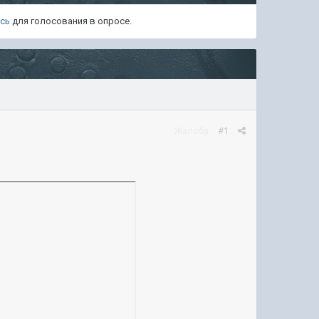
есь
для голосования в опросе.
Жалоба
#1