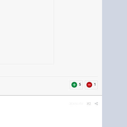
5
1
Жалоба
#2