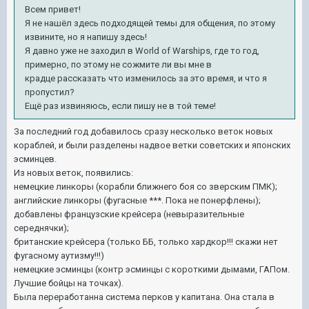
Всем привет!
Я не нашёл здесь подходящей темы для общения, по этому
извините, но я напишу здесь!
Я давно уже не заходил в World of Warships, где то год,
примерно, по этому не сожмите ли вы мне в
крадце рассказать что изменилось за это время, и что я
пропустил?
Ещё раз извиняюсь, если пишу не в той теме!
За последний год добавилось сразу несколько веток новых
кораблей, и были разделены надвое ветки советских и японских
эсминцев.
Из новых веток, появились:
немецкие линкоры (корабли ближнего боя со зверским ПМК);
английские линкоры (фугасные ***. Пока не понерфлены);
добавлены французские крейсера (невыразительные
середнячки);
британские крейсера (только ББ, только хардкор!!! скажи нет
фугасному аутизму!!!)
немецкие эсминцы (контр эсминцы с короткими дымами, ГАПом.
Лучшие бойцы на точках).
Была переработанна система перков у капитана. Она стала в