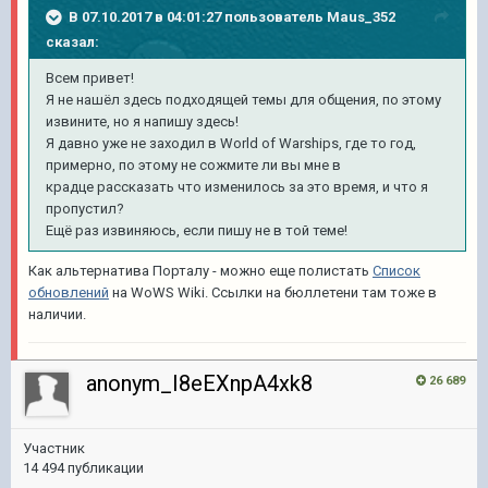
В 07.10.2017 в 04:01:27 пользователь
Maus_352
сказал:
Всем привет!
Я не нашёл здесь подходящей темы для общения, по этому
извините, но я напишу здесь!
Я давно уже не заходил в World of Warships, где то год,
примерно, по этому не сожмите ли вы мне в
крадце рассказать что изменилось за это время, и что я
пропустил?
Ещё раз извиняюсь, если пишу не в той теме!
Как альтернатива Порталу - можно еще полистать
Список
обновлений
на WoWS Wiki. Ссылки на бюллетени там тоже в
наличии.
anonym_I8eEXnpA4xk8
26 689
Участник
14 494 публикации