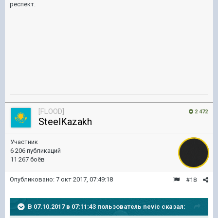
респект.
[FLOOD]
2 472
SteelKazakh
Участник
6 206 публикаций
11 267 боёв
Опубликовано:
7 окт 2017, 07:49:18
#18
В 07.10.2017 в 07:11:43 пользователь
nevic
сказал: