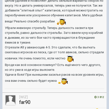
целом удобнее и позволяет делать сильные варианты сборок по
вкусу. Но и делать универсалов, теперь уже не получится. Так же
добавили "элитный опыт" капитанов, который можнотратить на
переобучение или ускоренное обучение капитанов. Мега удобная
вещь! Реально спасибо разрабам
Убрали инвизную стрельбу. Теперь дальность засвета при
стрельбе, равно дальности стрельбы. Зато ввели кучу кораблей
в дымами, из за чего бои часто превращаются в блуждание
ёжиков в тумане.
Отрезали Alt у авианосцев 4-5. Это сделали, что бы выгнать
скиловых игроков из песка, где от толп авиков, сильно страдали
новички. Не очень помогло, если честно
Вроде как всё основное помянул? Есть ещё много чего другого,
но это уже в ходе игры выясните.
Удачи в боях! При нынешнем засилье раков на всех уровнях игры,
она вам очень сильно будет нужна
[WIZ]
3 812
far90