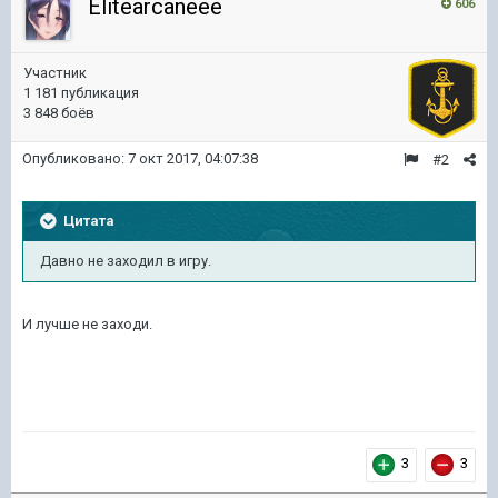
Elitearcaneee
606
Участник
1 181 публикация
3 848 боёв
Опубликовано:
7 окт 2017, 04:07:38
#2
Цитата
Давно не заходил в игру.
И лучше не заходи.
3
3