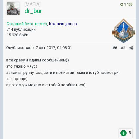
[MAFIA]
1 135
dr_bur
Старший бета-тестер
,
Коллекционер
714 публикации
15 928 боёв
Опубликовано:
7 окт 2017, 04:08:01
#3
все сразу и одним сообщением))
это тяжко мяус)
зайди в группу соц сети и полистай темы и ютуб посмотри!
так проще)
а потом уж можно и с тобой пообщаться)
5