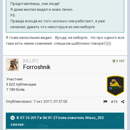
Представляешь, они люди!
Я даже многих видел и знаю лично.
P.S.
Правда исходя из того сколько они работают, я уже
начинаю думать что некоторые из них-киборги.
Я тоже нескольких видел... Вроде, не киборги... Но про одного все
таки есть некие сомнения- слишком шаблонно говорит))))
[MLLRT]
3 107
Forroshnik
Участник
3 622 публикации
7 189 боёв
Опубликовано:
7 окт 2017, 07:57:03
#19
В 07.10.2017 в 04:01:27 пользователь
Maus_352
сказал: