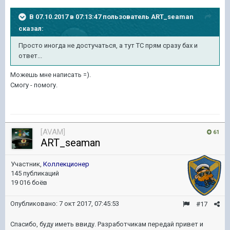
В 07.10.2017 в 07:13:47 пользователь
ART_seaman
сказал:
Просто иногда не достучаться, а тут ТС прям сразу бах и
ответ...
Можешь мне написать =).
Смогу - помогу.
[AVAM]
61
ART_seaman
Участник,
Коллекционер
145 публикаций
19 016 боёв
Опубликовано:
7 окт 2017, 07:45:53
#17
Спасибо, буду иметь ввиду. Разработчикам передай привет и