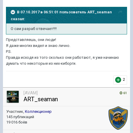
В 07.10.2017 в 06:51:01 пользователь
ART_seaman
сказал:
О сам разраб отвечает!!!!
Представляешь, они люди!
Я даже многих видел и знаю лично.
P.S.
Правда исходя из того сколько они работают, я уже начинаю
думать что некоторые из них-киборги.
2
[AVAM]
61
ART_seaman
Участник,
Коллекционер
145 публикаций
19 016 боёв