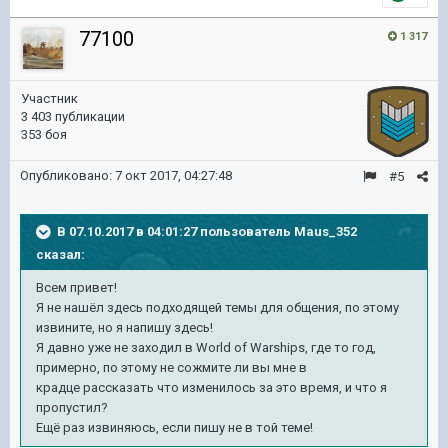
77100
1 317
Участник
3 403 публикации
353 боя
Опубликовано:
7 окт 2017, 04:27:48
#5
В 07.10.2017 в 04:01:27 пользователь
Maus_352
сказал:
Всем привет!
Я не нашёл здесь подходящей темы для общения, по этому
извините, но я напишу здесь!
Я давно уже не заходил в World of Warships, где то год,
примерно, по этому не сожмите ли вы мне в
крадце рассказать что изменилось за это время, и что я
пропустил?
Ещё раз извиняюсь, если пишу не в той теме!