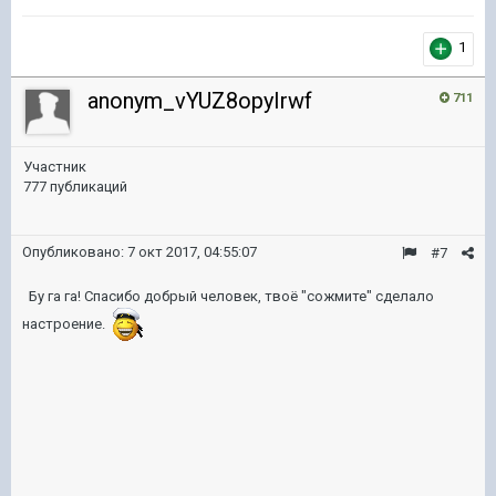
1
anonym_vYUZ8opyIrwf
711
Участник
777 публикаций
Опубликовано:
7 окт 2017, 04:55:07
#7
Бу га га! Спасибо добрый человек, твоё "сожмите" сделало
настроение.