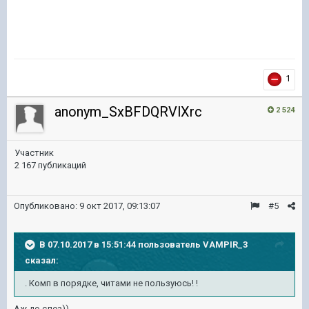
1
anonym_SxBFDQRVlXrc
2 524
Участник
2 167 публикаций
Опубликовано:
9 окт 2017, 09:13:07
#5
В 07.10.2017 в 15:51:44 пользователь
VAMPIR_3
сказал:
. Комп в порядке, читами не пользуюсь! !
Аж до слез))