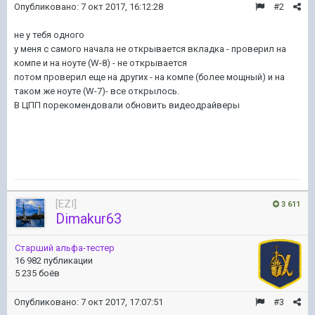
Опубликовано:
7 окт 2017, 16:12:28
#2
не у тебя одного
у меня с самого начала не открывается вкладка - проверил на
компе и на ноуте (W-8) - не открывается
потом проверил еще на других - на компе (более мощный) и на
таком же ноуте (W-7)- все открылось.
В ЦПП порекомендовали обновить видеодрайверы
[EZI]
3 611
Dimakur63
Старший альфа-тестер
16 982 публикации
5 235 боёв
Опубликовано:
7 окт 2017, 17:07:51
#3