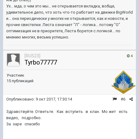
Ух... мда, о чем это мы... не открывается вкладка, вобще,
удивительное дело, что хоть что-то работает на движке BigWorld
и... она периодически у многих не открывается, как и новости, и
прочие свистелки. Леста означает "Л" - логика... потому "О"
оптимизация не в приоритете, Леста борется с логикой... по
мнению многих, весьма успешно.
[RUS23]
4
Tyrbo77777
Участник
15 публикаций
Опубликовано:
9 окт 2017, 17:30:14
#6
Здравствуйте. Ответьте. Как вступить в клан. Мо жет есть
видео, подробно.
За заре спасибо