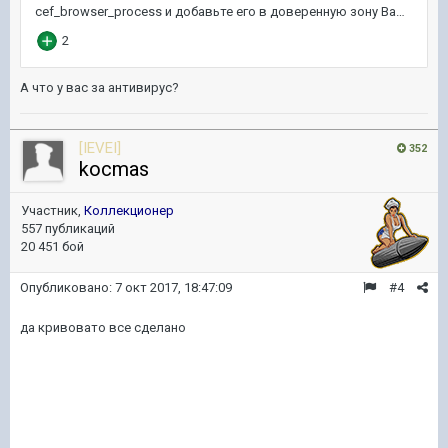
А что у вас за антивирус?
[IEVEI]
352
kocmas
Участник,
Коллекционер
557 публикаций
20 451 бой
Опубликовано:
7 окт 2017, 18:47:09
#4
да кривовато все сделано