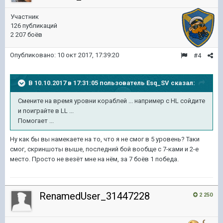
Участник
126 публикаций
2 207 боёв
Опубликовано:
10 окт 2017, 17:39:20
#4
В 10.10.2017 в 17:31:05 пользователь
Esq_SV
сказал:
Смените на время уровни кораблей ... например с HL сойдите
и поиграйте в LL ...
Помогает ...
Ну как бы вы намекаете на то, что я не смог в 5 уровень? Таки
смог, скриншоты выше, последний бой вообще с 7-ками и 2-е
место. Просто не везёт мне на нём, за 7 боёв 1 победа.
RenamedUser_31447228
2 250