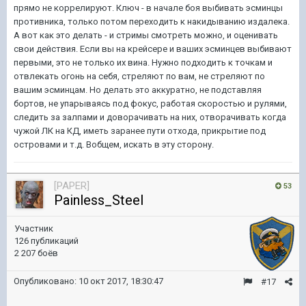
прямо не коррелируют. Ключ - в начале боя выбивать эсминцы
противника, только потом переходить к накидыванию издалека.
А вот как это делать - и стримы смотреть можно, и оценивать
свои действия. Если вы на крейсере и ваших эсминцев выбивают
первыми, это не только их вина. Нужно подходить к точкам и
отвлекать огонь на себя, стреляют по вам, не стреляют по
вашим эсминцам. Но делать это аккуратно, не подставляя
бортов, не упарываясь под фокус, работая скоростью и рулями,
следить за залпами и доворачивать на них, отворачивать когда
чужой ЛК на КД, иметь заранее пути отхода, прикрытие под
островами и т.д. Вобщем, искать в эту сторону.
[PAPER]
53
Painless_Steel
Участник
126 публикаций
2 207 боёв
Опубликовано:
10 окт 2017, 18:30:47
#17