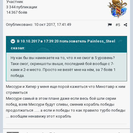
Участник
3 344 публикации
14 367 боёв
Опубликовано:
10 окт 2017, 17:41:49
#5
В 10.10.2017 в 17:39:20 пользователь
Painless_Steel
сказал:
Ну как бы вы намекаете на то, что я не смог в 5 уровень?
Таки смог, скриншоты выше, последний бой вообще с 7-
ками и 2-е место. Просто не везёт мне на нём, за 7 боёв 1
победа.
Миссури и Хипер у меня еще порой кажеться что Минотавр к ним
стремиться
Миссури самый в этом плане даже если весь бой шли серии
побед, взяв Миссури будут сливы, сменив корабль победы
продолжаться ...... а если и победы то как правило турбо победы
.... вообщем ненавижу этот корабль