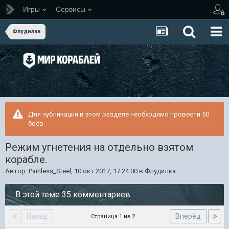
Игры
Сервисы
Флудилка
Для публикации в этом разделе необходимо провести 50
боёв.
Режим угнетения на отдельно взятом
корабле.
Автор:
Painless_Steel
,
10 окт 2017, 17:24:00
в
Флудилка
В этой теме 35 комментариев
Назад
Вперёд
Страница 1 из 2