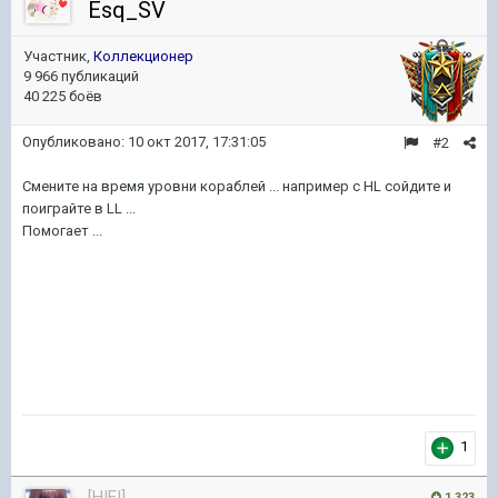
Esq_SV
Участник,
Коллекционер
9 966 публикаций
40 225 боёв
Опубликовано:
10 окт 2017, 17:31:05
#2
Смените на время уровни кораблей ... например с HL сойдите и
поиграйте в LL ...
Помогает ...
1
[HIEI]
1 323