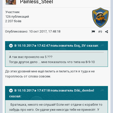
Painless_Steel
Участник
126 публикаций
2 207 боёв
Опубликовано:
10 окт 2017, 17:48:18
#9
В 10.10.2017 в 17:42:47 пользователь
Esq_SV
сказал:
А так вас пронесло на 5 ???
Тогда другое дело ... мне показалось что типа на 8-9-10
До этих уровней мне ещё пилить и пилить,хотя я туда и не
тороплюсь от слова совсем.
В 10.10.2017 в 17:47:18 пользователь
Diki_dembel
сказал:
Братишка, никого не слушай! Если нет отдачи с корабля то
забудь про него. Он удачи уже никогда тебе не принесёт. У