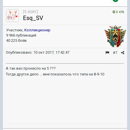
[9-MAY]
5 476
Esq_SV
Участник,
Коллекционер
9 966 публикаций
40 225 боёв
Опубликовано:
10 окт 2017, 17:42:47
#7
А так вас пронесло на 5 ???
Тогда другое дело ... мне показалось что типа на 8-9-10