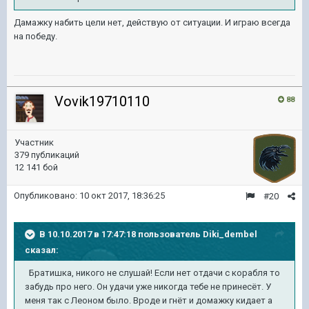
Дамажку набить цели нет, действую от ситуации. И играю всегда
на победу.
Vovik19710110
88
Участник
379 публикаций
12 141 бой
Опубликовано:
10 окт 2017, 18:36:25
#20
В 10.10.2017 в 17:47:18 пользователь
Diki_dembel
сказал:
Братишка, никого не слушай! Если нет отдачи с корабля то
забудь про него. Он удачи уже никогда тебе не принесёт. У
меня так с Леоном было. Вроде и гнёт и домажку кидает а