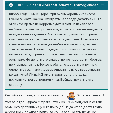
В 10.10.2017 в 18:23:43 пользователь
Bybzeg
сказал:
Киров, Буденный и Щорс - три очень хороших крейсера.
Нужно вникать как на них играть на победу, дамажка и ПП в
этой игре прямо не коррелируют. Ключ - в начале боя
выбивать эсминцы противника, только потом переходить к
накидыванию издалека. А вот как это делать - и стримы
смотреть можно, и оценивать свои действия. Если вы на
крейсере и ваших эсминцев выбивают первыми, это не
только их вина. Нужно подходить к точкам и отвлекать
огонь на себя, стреляют по вам, не стреляют по вашим
эсминцам. Но делать это аккуратно, не подставляя бортов,
не упарываясь под фокус, работая скоростью и рулями,
следить за залпами и доворачивать на них, отворачивать
когда чужой ЛК на КД, иметь заранее пути отхода,
прикрытие под островами и т.д. Вобщем, искать в эту
сторону.
Спасибо за совет, но мне это известно
Этот акк твинк. В
том бою где 3 фрага, 2 фрага - это 2 из 3-х имеющихся в сетапе
эсминцев противника (и 3-го покоцал). И да играл достаточно
аккуратно и доживал почти до конца боя. Но тем не мение