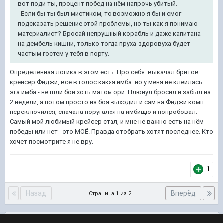
вот поди ты, процент побед на нём напрочь убитый.
Если бы ты был мистиком, то возможно я бы и смог
подсказать решение этой проблемы, но ты как я понимаю
материалист? Бросай непрушный корабль и даже капитана
на дембель кишни, только тогда пруха-здоровуха будет
частым гостем у тебя в порту.
Определённая логика в этом есть. Про себя выкачал бритов
крейсер Фиджи, все в голос какая имба но у меня не клеилась
эта имба - не шли бой хоть матом ори. Плюнул бросил и забыл на
2 недели, а потом просто из боя выходил и сам на Фиджи комп
переключился, сначала поругался на имбищю и попробовал.
Самый мой любимый крейсер стал, и мне не важно есть на нём
победы или нет - это МОЁ. Правда отобрать хотят последнее. Кто
хочет посмотрите я не вру.
1
Назад
Вперёд
Страница 1 из 2
Подписчики
0