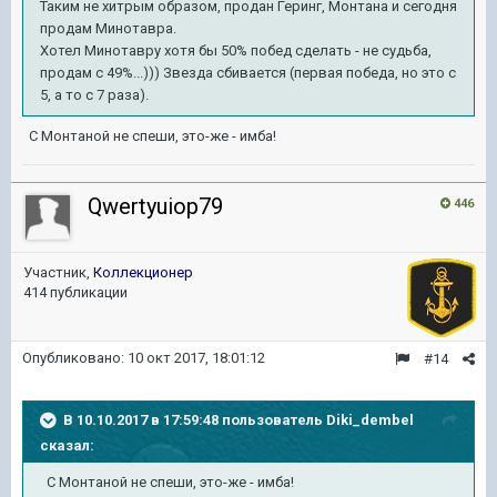
Таким не хитрым образом, продан Геринг, Монтана и сегодня
продам Минотавра.
Хотел Минотавру хотя бы 50% побед сделать - не судьба,
продам с 49%...))) Звезда сбивается (первая победа, но это с
5, а то с 7 раза).
С Монтаной не спеши, это-же - имба!
Qwertyuiop79
446
Участник,
Коллекционер
414 публикации
Опубликовано:
10 окт 2017, 18:01:12
#14
В 10.10.2017 в 17:59:48 пользователь
Diki_dembel
сказал:
С Монтаной не спеши, это-же - имба!