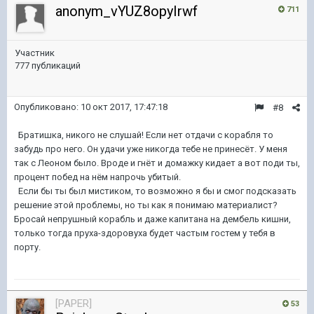
anonym_vYUZ8opyIrwf
711
Участник
777 публикаций
Опубликовано:
10 окт 2017, 17:47:18
#8
Братишка, никого не слушай! Если нет отдачи с корабля то
забудь про него. Он удачи уже никогда тебе не принесёт. У меня
так с Леоном было. Вроде и гнёт и домажку кидает а вот поди ты,
процент побед на нём напрочь убитый.
Если бы ты был мистиком, то возможно я бы и смог подсказать
решение этой проблемы, но ты как я понимаю материалист?
Бросай непрушный корабль и даже капитана на дембель кишни,
только тогда пруха-здоровуха будет частым гостем у тебя в
порту.
[PAPER]
53