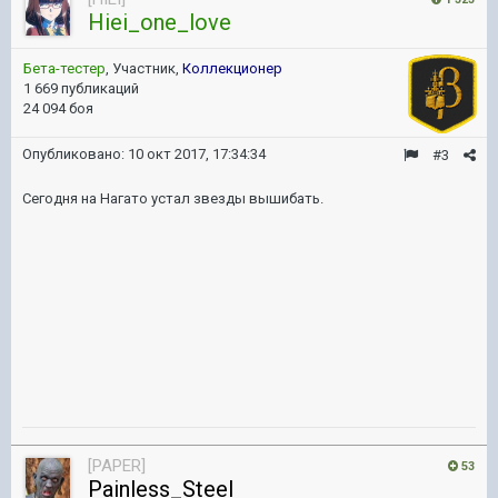
Hiei_one_love
Бета-тестер
, Участник,
Коллекционер
1 669 публикаций
24 094 боя
Опубликовано:
10 окт 2017, 17:34:34
#3
Сегодня на Нагато устал звезды вышибать.
[PAPER]
53
Painless_Steel