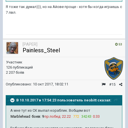
Я тоже так думал))), но на Айове проще - хотя бы когда играешь с
7 лвл.
[PAPER]
53
Painless_Steel
Участник
126 публикаций
2 207 боёв
Опубликовано:
10 окт 2017, 18:02:11
#15
В 10.10.2017 в 17:54:23 пользователь
neobitt
сказал:
А мне тут из СК выпал кораблик. Вобщем вот
Marblehead
боев: 9
пр.побед: 22.22
772
34243
0.33