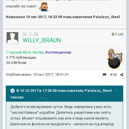
спасибо за совет.
Изменено
10 окт 2017, 18:32:09
пользователем Painless_Steel
[B_S_N]
3 220
WILLY_BRAUN
Старший бета-тестер
,
Коллекционер
5 773 публикации
36 348 боёв
Опубликовано:
10 окт 2017, 18:31:31
#18
В 10.10.2017 в 17:24:00 пользователь
Painless_Steel
сказал:
Доброго всем времени суток. Ведь наверняка у вас есть
"несчастливые" корабли. Делитесь рецептами как снять
сглаз. Может пошаманить как или отвар какой выпить.
Шапочки из фольги не предлагать - запасся на год вперёд.