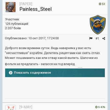
[PAPER]
53
Painless_Steel
Участник
126 публикаций
2 207 боёв
Опубликовано:
10 окт 2017, 17:24:00
#1
Доброго всем времени суток. Ведь наверняка у вас есть
"несчастливые" корабли. Делитесь рецептами как снять сглаз.
Может пошаманить как или отвар какой выпить. Шапочки из
фольги не предлагать - запасся на год вперёд.
Показать содержимое
[9-MAY]
5 476