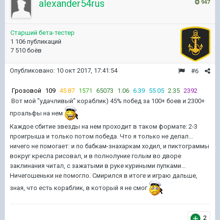
alexander54rus
947
Старший бета-тестер
1 106 публикаций
7 510 боёв
Опубликовано:
10 окт 2017, 17:41:54
#6
Грозовой
109
45.87
1571
65073
1.06
6.39
55.05
2.35
2392
Вот мой "удачливый" кораблик) 45% побед за 100+ боев и 2300+
проальфы на нем
Каждое сбитие звезды на нем проходит в таком формате: 2-3
проигрыша и только потом победа. Что я только не делал...
ничего не помогает: и по бабкам-знахаркам ходил, и пиктограммы
вокруг кресла рисовал, и в полнолуние голым во дворе
заклинания читал, с зажатыми в руке куриными пупками...
Ничегошеньки не помогло. Смирился в итоге и играю дальше,
зная, что есть кораблик, в который я не смог
2