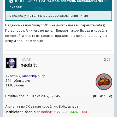
В 10.10.2017 в 17:41:54 пользователь
alexander54rus
сказал:
в полнолуние голым во дворе заклинания читал
Надеюсь не при "минус 50" и не долго? вы там берегите себя)))
По вопросу. А ничего не делал. Бывает такое. Вроде и корабль
неплохой, и играть пытаешься правильно а не идет и все тут. в
общем прошел и забыл.
[KVAK]
291
neobitt
Участник,
Коллекционер
241 публикация
11 930 боёв
Опубликовано:
10 окт 2017, 17:54:23
#11
А мне тут из СК выпал кораблик. Вобщем вот
Marblehead
боев: 9
пр.побед: 22.22
772
34243
0.33