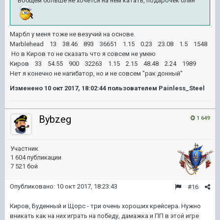
Вобщем больше не хочется на нем катать, подарочек блин
Марбл у меня тоже не везучий на основе.
Marblehead 13 38.46 893 36651 1.15 0.23 23.08 1.5 1548
Но в Киров то не сказать что я совсем не умею
Киров 33 54.55 900 32263 1.15 2.15 48.48 2.24 1989
Нет я конечно не нагибатор, но и не совсем "рак донный"
Изменено
10 окт 2017, 18:02:44
пользователем Painless_Steel
Bybzeg
1 649
Участник
1 604 публикации
7 521 бой
Опубликовано:
10 окт 2017, 18:23:43
#16
Киров, Буденный и Щорс - три очень хороших крейсера. Нужно
вникать как на них играть на победу, дамажка и ПП в этой игре