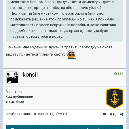
меня так с Леоном было. Вроде и гнёт и домажку кидает а
вот поди ты, процент побед на нём напрочь убитый.
Если бы ты был мистиком, то возможно я бы и смог
подсказать решение этой проблемы, но ты как я понимаю
материалист? Бросай непрушный корабль и даже капитана
на дембель кишни, только тогда пруха-здоровуха будет
частым гостем у тебя в порту.
Не-не-не, мне Будённый нужен, а тратить свободку не охота,
видать придёться "грызть кактус"
konsil
557
Участник
944 публикации
8 646 боёв
Опубликовано:
10 окт 2017, 17:53:01
#10