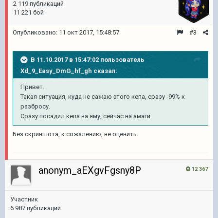
2 119 публикаций
11 221 бой
Опубликовано:
11 окт 2017, 15:48:57
#3
В 11.10.2017 в 15:47:02 пользователь
Xd_9_Easy_DmG_hf_gh
сказал:
Привет.
Такая ситуация, куда не сажаю этого кепа, сразу -99% к
разбросу.
Сразу посадил кепа на яму, сейчас на амаги.
Без скриншота, к сожалению, не оценить.
anonym_aEXgvFgsny8P
12 367
Участник
6 987 публикаций