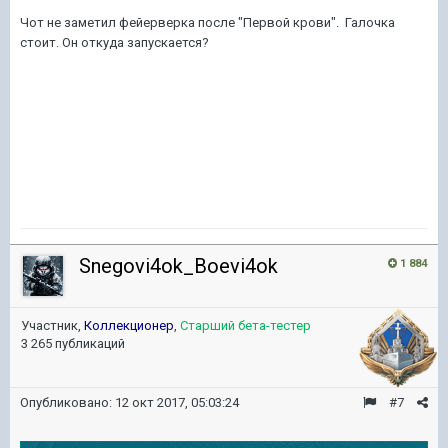
Чот не заметил фейерверка после "Первой крови". Галочка
стоит. Он откуда запускается?
Snegovi4ok_Boevi4ok
1 884
Участник,
Коллекционер
,
Старший бета-тестер
3 265 публикаций
Опубликовано:
12 окт 2017, 05:03:24
#7