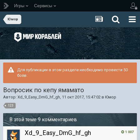
Игры
Сервисы
Юмор
Для публикации в этом разделе необходимо провести 50
боёв.
Вопросик по кепу ямамато
Автор:
Xd_9_Easy_DmG_hf_gh
,
11 окт 2017, 15:47:02
в
Юмор
123
В этой теме 9 комментариев
Xd_9_Easy_DmG_hf_gh
1 007