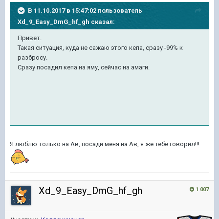
В 11.10.2017 в 15:47:02 пользователь
Xd_9_Easy_DmG_hf_gh
сказал:
Привет.
Такая ситуация, куда не сажаю этого кепа, сразу -99% к
разбросу.
Сразу посадил кепа на яму, сейчас на амаги.
Я люблю только на Ав, посади меня на Ав, я же тебе говорил!!!
Xd_9_Easy_DmG_hf_gh
1 007