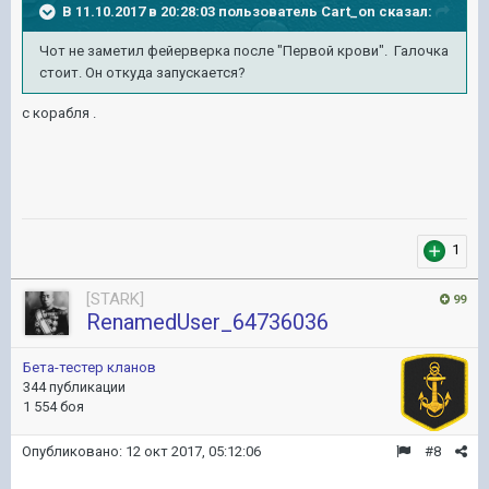
В 11.10.2017 в 20:28:03 пользователь
Cart_on
сказал:
Чот не заметил фейерверка после "Первой крови". Галочка
стоит. Он откуда запускается?
с корабля .
1
[STARK]
99
RenamedUser_64736036
Бета-тестер кланов
344 публикации
1 554 боя
Опубликовано:
12 окт 2017, 05:12:06
#8