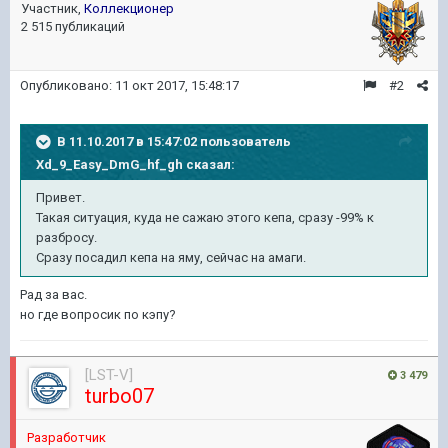
Участник,
Коллекционер
2 515 публикаций
Опубликовано:
11 окт 2017, 15:48:17
#2
В 11.10.2017 в 15:47:02 пользователь
Xd_9_Easy_DmG_hf_gh
сказал:
Привет.
Такая ситуация, куда не сажаю этого кепа, сразу -99% к
разбросу.
Сразу посадил кепа на яму, сейчас на амаги.
Рад за вас.
но где вопросик по кэпу?
[LST-V]
3 479
turbo07
Разработчик