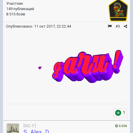
Участник
149 публикаций
8 515 боёв
Опубликовано:
11 окт 2017, 22:22:44
#3
1
[NG-F]
6 504
S_Alex_D