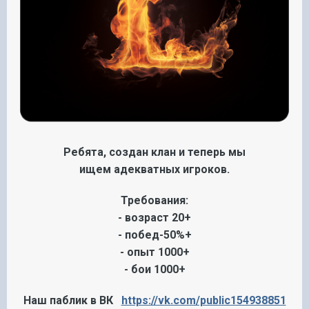
Ребята, создан клан и теперь мы
ищем адекватных игроков.
Требования:
- возраст 20+
- побед-50%+
- опыт 1000+
- бои 1000+
Наш паблик в ВК
https://vk.com/public154938851