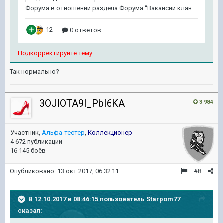
Подкорректируйте тему.
Так нормально?
3OJlOTA9l_PbI6KA
3 984
Участник,
Альфа-тестер
,
Коллекционер
4 672 публикации
16 145 боёв
Опубликовано:
13 окт 2017, 06:32:11
#8
В 12.10.2017 в 08:46:15 пользователь
Starpom77
сказал: