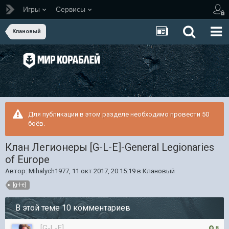
Игры
Сервисы
Клановый
Для публикации в этом разделе необходимо провести 50
боёв.
Клан Легионеры [G-L-E]-General Legionaries
of Europe
Автор:
Mihalych1977
,
11 окт 2017, 20:15:19
в
Клановый
[g-l-e]
В этой теме 10 комментариев
[G-L-E]
8