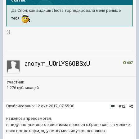
сказал:
Да Слон, как видишь Леста торпедировала меня раньше
тебя
:)).
anonym_U0rLYS60BSxU
607
Участник
1 276 публикаций
Опубликовано:
12 окт 2017, 07:55:30
#12
наджибай превозмогая.
в виду наступившего идиoтизма пересел с броневанн на мелкие,
пока вроде норм, жду ветку мелких узкопленочных.