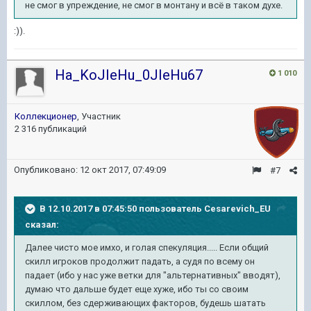
не смог в упреждение, не смог в монтану и всё в таком духе.
:)).
Ha_KoJIeHu_0JIeHu67
1 010
Коллекционер
, Участник
2 316 публикаций
Опубликовано:
12 окт 2017, 07:49:09
#7
В 12.10.2017 в 07:45:50 пользователь
Cesarevich_EU
сказал:
Далее чисто мое имхо, и голая спекуляция..... Если общий
скилл игроков продолжит падать, а судя по всему он
падает (ибо у нас уже ветки для "альтернативных" вводят),
думаю что дальше будет еще хуже, ибо ты со своим
скиллом, без сдерживающих факторов, будешь шатать