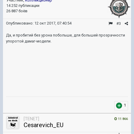
Участник,
Коллекционер
14 252 публикации
26 887 боёв
Опубликовано:
12 окт 2017, 07:40:54
#3
Да, и пробитий без урона побольше, для большей прозрачности
упоротой дамаг-модели.
1
[TENET]
11 866
Cesarevich_EU