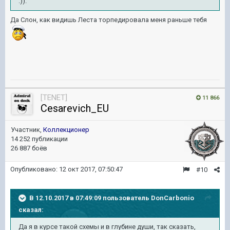
:)).
Да Слон, как видишь Леста торпедировала меня раньше тебя
[TENET]
11 866
Cesarevich_EU
Участник,
Коллекционер
14 252 публикации
26 887 боёв
Опубликовано:
12 окт 2017, 07:50:47
#10
В 12.10.2017 в 07:49:09 пользователь
DonCarbonio
сказал:
Да я в курсе такой схемы и в глубине души, так сказать,