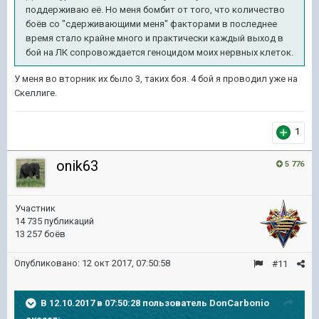
поддерживаю её. Но меня бомбит от того, что количество
боёв со "сдерживающими меня" факторами в последнее
время стало крайне много и практически каждый выход в
бой на ЛК сопровождается геноцидом моих нервных клеток.
У меня во вторник их было 3, таких боя. 4 бой я проводил уже на
Скеллиге.
1
onik63
5 776
Участник
14 735 публикаций
13 257 боёв
Опубликовано:
12 окт 2017, 07:50:58
#11
В 12.10.2017 в 07:50:28 пользователь
DonCarbonio