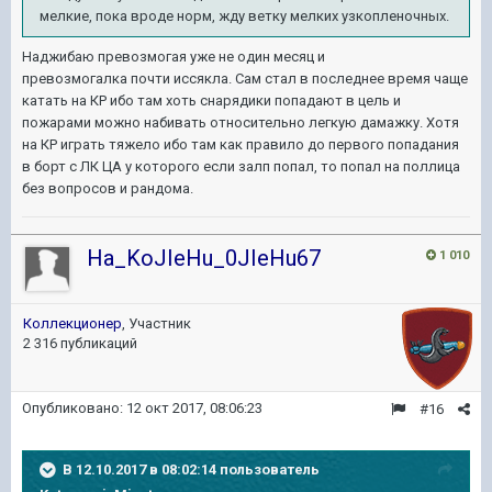
мелкие, пока вроде норм, жду ветку мелких узкопленочных.
Наджибаю превозмогая уже не один месяц и
превозмогалка почти иссякла. Сам стал в последнее время чаще
катать на КР ибо там хоть снарядики попадают в цель и
пожарами можно набивать относительно легкую дамажку. Хотя
на КР играть тяжело ибо там как правило до первого попадания
в борт с ЛК ЦА у которого если залп попал, то попал на поллица
без вопросов и рандома.
Ha_KoJIeHu_0JIeHu67
1 010
Коллекционер
, Участник
2 316 публикаций
Опубликовано:
12 окт 2017, 08:06:23
#16
В 12.10.2017 в 08:02:14 пользователь