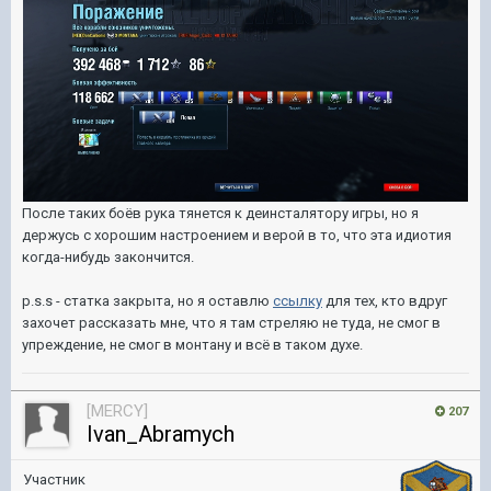
После таких боёв рука тянется к деинсталятору игры, но я
держусь с хорошим настроением и верой в то, что эта идиотия
когда-нибудь закончится.
p.s.s - статка закрыта, но я оставлю
ссылку
для тех, кто вдруг
захочет рассказать мне, что я там стреляю не туда, не смог в
упреждение, не смог в монтану и всё в таком духе.
[MERCY]
207
Ivan_Abramych
Участник