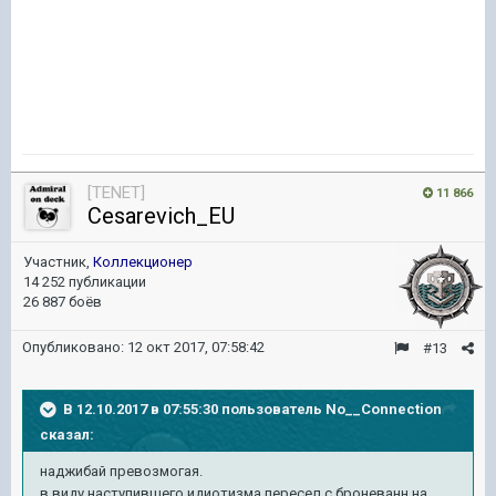
[TENET]
11 866
Cesarevich_EU
Участник,
Коллекционер
14 252 публикации
26 887 боёв
Опубликовано:
12 окт 2017, 07:58:42
#13
В 12.10.2017 в 07:55:30 пользователь
No__Connection
сказал:
наджибай превозмогая.
в виду наступившего идиoтизма пересел с броневанн на