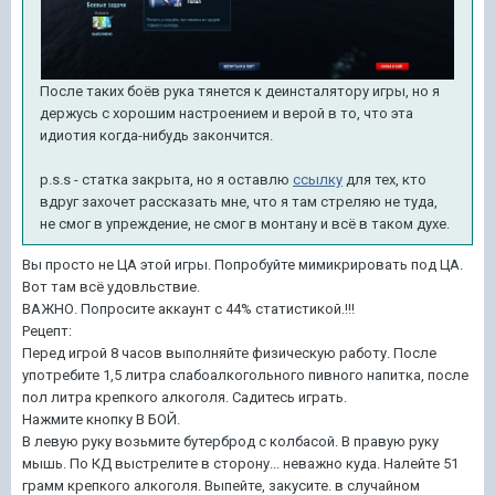
После таких боёв рука тянется к деинсталятору игры, но я
держусь с хорошим настроением и верой в то, что эта
идиотия когда-нибудь закончится.
p.s.s - статка закрыта, но я оставлю
ссылку
для тех, кто
вдруг захочет рассказать мне, что я там стреляю не туда,
не смог в упреждение, не смог в монтану и всё в таком духе.
Вы просто не ЦА этой игры. Попробуйте мимикрировать под ЦА.
Вот там всё удовльствие.
ВАЖНО. Попросите аккаунт с 44% статистикой.!!!
Рецепт:
Перед игрой 8 часов выполняйте физическую работу. После
употребите 1,5 литра слабоалкогольного пивного напитка, после
пол литра крепкого алкоголя. Садитесь играть.
Нажмите кнопку В БОЙ.
В левую руку возьмите бутерброд с колбасой. В правую руку
мышь. По КД выстрелите в сторону... неважно куда. Налейте 51
грамм крепкого алкоголя. Выпейте, закусите. в случайном