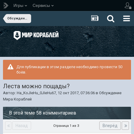
Игры
Сервисы
Обсуждение Мира Кораблей
Для публикации в этом разделе необходимо провести 50
боёв.
Леста можно пощады?
Автор:
Ha_KoJIeHu_0JIeHu67
,
12 окт 2017, 07:36:06
в
Обсуждение
Мира Кораблей
В этой теме 58 комментариев
Назад
Вперёд
Страница 1 из 3