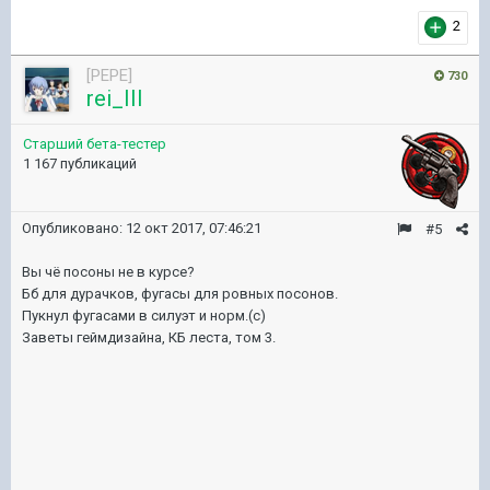
2
[PEPE]
730
rei_III
Старший бета-тестер
1 167 публикаций
Опубликовано:
12 окт 2017, 07:46:21
#5
Вы чё посоны не в курсе?
Бб для дурачков, фугасы для ровных посонов.
Пукнул фугасами в силуэт и норм.(с)
Заветы геймдизайна, КБ леста, том 3.