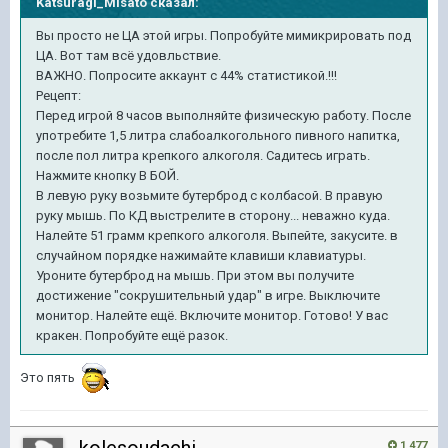
Katsuragi_Misato
сказал:
Вы просто не ЦА этой игры. Попробуйте мимикрировать под
ЦА. Вот там всё удовльствие.
ВАЖНО. Попросите аккаунт с 44% статистикой.!!!
Рецепт:
Перед игрой 8 часов выполняйте физическую работу. После
употребите 1,5 литра слабоалкогольного пивного напитка,
после пол литра крепкого алкоголя. Садитесь играть.
Нажмите кнопку В БОЙ.
В левую руку возьмите бутерброд с колбасой. В правую
руку мышь. По КД выстрелите в сторону... неважно куда.
Налейте 51 грамм крепкого алкоголя. Выпейте, закусите. в
случайном порядке нажимайте клавиши клавиатуры.
Уроните бутерброд на мышь. При этом вы получите
достижение "сокрушительный удар" в игре. Выключите
монитор. Налейте ещё. Включите монитор. Готово! У вас
кракен. Попробуйте ещё разок.
Это пять
1 477