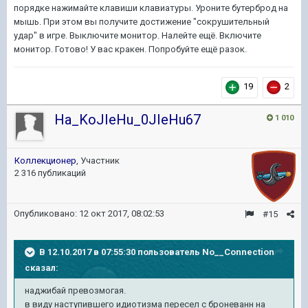
порядке нажимайте клавиши клавиатуры. Уроните бутерброд на
мышь. При этом вы получите достижение "сокрушительный
удар" в игре. Выключите монитор. Налейте ещё. Включите
монитор. Готово! У вас кракен. Попробуйте ещё разок.
19
2
Ha_KoJIeHu_0JIeHu67
1 010
Коллекционер
, Участник
2 316 публикаций
Опубликовано:
12 окт 2017, 08:02:53
#15
В 12.10.2017 в 07:55:30 пользователь
No__Connection
сказал:
наджибай превозмогая.
в виду наступившего идиoтизма пересел с броневанн на