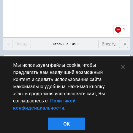
1
Назад
Вперёд
Страница 1 из 3
Подписчики
1
×
Мы используем файлы cookie, чтобы
предлагать вам наилучший возможный
ПЕРЕЙТИ К СПИСКУ ТЕМ
контент и сделать использование сайта
Обсуждение Мира Кораблей
максимально удобным. Нажимая кнопку
«Ок» и продолжая использовать сайт, Вы
соглашаетесь с
Политикой
конфиденциальности.
Стиль
OK
Powered by Invision Community