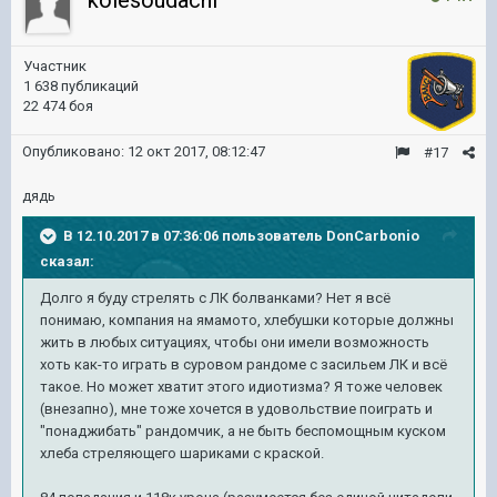
kolesoudachi
Участник
1 638 публикаций
22 474 боя
Опубликовано:
12 окт 2017, 08:12:47
#17
дядь
В 12.10.2017 в 07:36:06 пользователь
DonCarbonio
сказал:
Долго я буду стрелять с ЛК болванками? Нет я всё
понимаю, компания на ямамото, хлебушки которые должны
жить в любых ситуациях, чтобы они имели возможность
хоть как-то играть в суровом рандоме с засильем ЛК и всё
такое. Но может хватит этого идиотизма? Я тоже человек
(внезапно), мне тоже хочется в удовольствие поиграть и
"понаджибать" рандомчик, а не быть беспомощным куском
хлеба стреляющего шариками с краской.