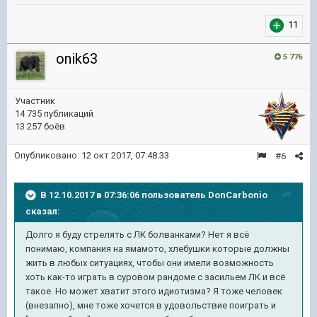
11
onik63
5 776
Участник
14 735 публикаций
13 257 боёв
Опубликовано:
12 окт 2017, 07:48:33
#6
В 12.10.2017 в 07:36:06 пользователь
DonCarbonio
сказал:
Долго я буду стрелять с ЛК болванками? Нет я всё
понимаю, компания на ямамото, хлебушки которые должны
жить в любых ситуациях, чтобы они имели возможность
хоть как-то играть в суровом рандоме с засильем ЛК и всё
такое. Но может хватит этого идиотизма? Я тоже человек
(внезапно), мне тоже хочется в удовольствие поиграть и