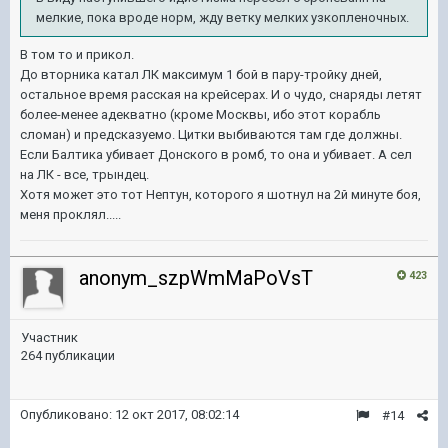
мелкие, пока вроде норм, жду ветку мелких узкопленочных.
В том то и прикол.
До вторника катал ЛК максимум 1 бой в пару-тройку дней,
остальное время расская на крейсерах. И о чудо, снаряды летят
более-менее адекватно (кроме Москвы, ибо этот корабль
сломан) и предсказуемо. Цитки выбиваются там где должны.
Если Балтика убивает Донского в ромб, то она и убивает. А сел
на ЛК - все, трындец.
Хотя может это тот Нептун, которого я шотнул на 2й минуте боя,
меня проклял.....
anonym_szpWmMaPoVsT
423
Участник
264 публикации
Опубликовано:
12 окт 2017, 08:02:14
#14