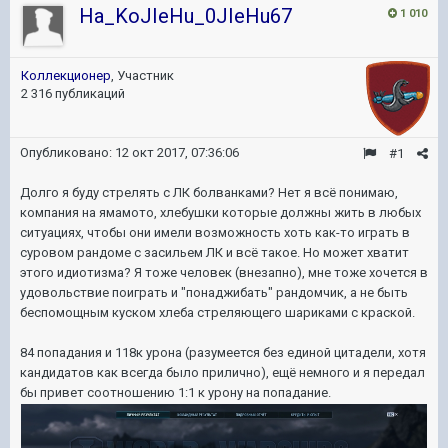
Ha_KoJIeHu_0JIeHu67
1 010
Коллекционер
, Участник
2 316 публикаций
Опубликовано:
12 окт 2017, 07:36:06
#1
Долго я буду стрелять с ЛК болванками? Нет я всё понимаю,
компания на ямамото, хлебушки которые должны жить в любых
ситуациях, чтобы они имели возможность хоть как-то играть в
суровом рандоме с засильем ЛК и всё такое. Но может хватит
этого идиотизма? Я тоже человек (внезапно), мне тоже хочется в
удовольствие поиграть и "понаджибать" рандомчик, а не быть
беспомощным куском хлеба стреляющего шариками с краской.
84 попадания и 118к урона (разумеется без единой цитадели, хотя
кандидатов как всегда было прилично), ещё немного и я передал
бы привет соотношению 1:1 к урону на попадание.