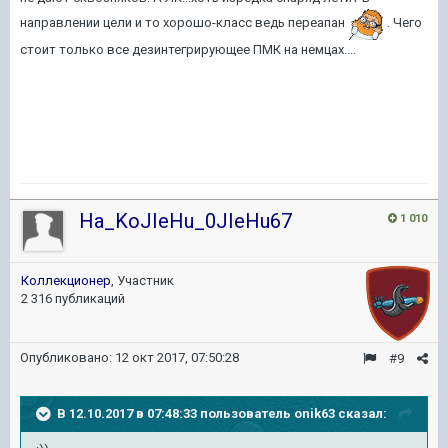
направлении цели и то хорошо-класс ведь переапан
. Чего
стоит только все дезинтегрирующее ПМК на немцах....
Ha_KoJIeHu_0JIeHu67
1 010
Коллекционер
, Участник
2 316 публикаций
Опубликовано:
12 окт 2017, 07:50:28
#9
В 12.10.2017 в 07:48:33 пользователь
onik63
сказал: