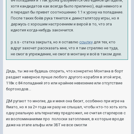
84 попадания и 118к урона (разумеется без единой цитадели,
хотя кандидатов как всегда было прилично), ещё немного и
я передал бы привет соотношению 1:1 к урону на попадание.
После таких боёв рука тянется к деинсталятору игры, но я
держусь с хорошим настроением и верой в то, что эта
идиотия когда-нибудь закончится.
p.s.s - статка закрыта, но я оставлю
ссылку
для тех, кто
вдруг захочет рассказать мне, что я там стреляю не туда,
не смог в упреждение, не смог в монтану и всё в таком духе.
Дядь, ты же не будешь спорить, что конкретно Монтана в борт
раздает наверное лучше любого другого корабля в этой игре,
118к с 84 попаданий это или крайнее невезение или отсутствие
бортоходов...
ДМ ругают то многие, да и меня она бесит, особенно при игре на
Ямато, но я за 2+ года ни разу не слышал, чтобы кто-то хоть хоть
одну реальную альтернативу предложил, не считая старперов с
их воспоминаниями про полоски затопления, в которые вроде
даже на этапе альфы или ЗБТ не все смогли