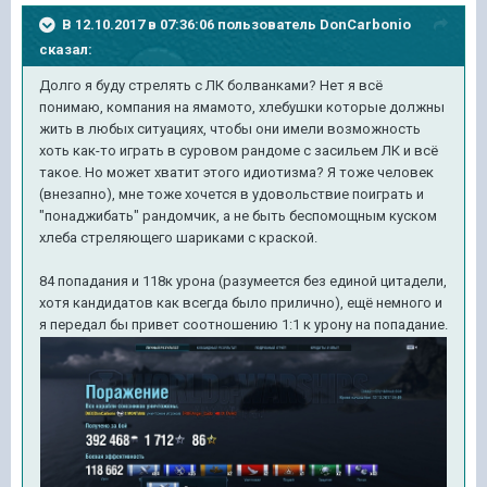
В 12.10.2017 в 07:36:06 пользователь
DonCarbonio
сказал:
Долго я буду стрелять с ЛК болванками? Нет я всё
понимаю, компания на ямамото, хлебушки которые должны
жить в любых ситуациях, чтобы они имели возможность
хоть как-то играть в суровом рандоме с засильем ЛК и всё
такое. Но может хватит этого идиотизма? Я тоже человек
(внезапно), мне тоже хочется в удовольствие поиграть и
"понаджибать" рандомчик, а не быть беспомощным куском
хлеба стреляющего шариками с краской.
84 попадания и 118к урона (разумеется без единой цитадели,
хотя кандидатов как всегда было прилично), ещё немного и
я передал бы привет соотношению 1:1 к урону на попадание.