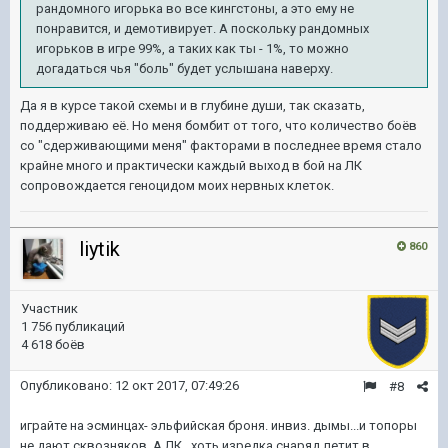
рандомного игорька во все кингстоны, а это ему не
понравится, и демотивирует. А поскольку рандомных
игорьков в игре 99%, а таких как ты - 1%, то можно
догадаться чья "боль" будет услышана наверху.
Да я в курсе такой схемы и в глубине души, так сказать,
поддерживаю её. Но меня бомбит от того, что количество боёв
со "сдерживающими меня" факторами в последнее время стало
крайне много и практически каждый выход в бой на ЛК
сопровождается геноцидом моих нервных клеток.
liytik
860
Участник
1 756 публикаций
4 618 боёв
Опубликовано:
12 окт 2017, 07:49:26
#8
играйте на эсминцах- эльфийская броня. инвиз. дымы...и топоры
не дают сквозняков. А ЛК...хоть изредка снаряд летит в