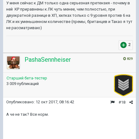
У меня сейчас к ДМ только одна серьезная претензия - почему в
ней КР приравнены к ЛК чуть менее, чем полностью, при
двухкратной разнице в ХП, хилках только с 9 уровня против 6 на
ЛК и их уменьшенном количестве (премы, британцев и Такао я тут
не рассматриваю)
2
PashaSennheiser
829
Старший бета-тестер
3 009 публикаций
Опубликовано:
12 окт 2017, 08:16:42
#18
А че не так? Все норм.