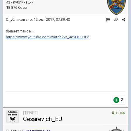
437 публикаций
18 876 боёв
Опубликовано:
12 окт 2017, 07:39:40
#2
бывает такое...
https://www.youtube.com/watch?v=_4ovErP0UPg
2
[TENET]
11 866
Cesarevich_EU