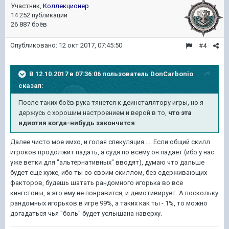
Участник,
Коллекционер
14 252 публикации
26 887 боёв
Опубликовано:
12 окт 2017, 07:45:50
#4
В 12.10.2017 в 07:36:06 пользователь
DonCarbonio
сказал:
После таких боёв рука тянется к деинсталятору игры, но я
держусь с хорошим настроением и верой в то,
что эта
идиотия когда-нибудь закончится
.
Далее чисто мое имхо, и голая спекуляция..... Если общий скилл
игроков продолжит падать, а судя по всему он падает (ибо у нас
уже ветки для "альтернативных" вводят), думаю что дальше
будет еще хуже, ибо ты со своим скиллом, без сдерживающих
факторов, будешь шатать рандомного игорька во все
кингстоны, а это ему не понравится, и демотивирует. А поскольку
рандомных игорьков в игре 99%, а таких как ты - 1%, то можно
догадаться чья "боль" будет услышана наверху.