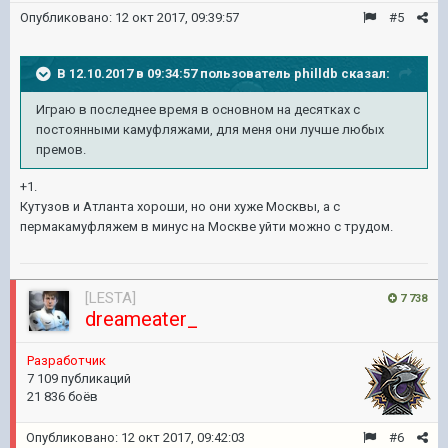
Опубликовано:
12 окт 2017, 09:39:57
#5
В 12.10.2017 в 09:34:57 пользователь
philldb
сказал:
Играю в последнее время в основном на десятках с
постоянными камуфляжами, для меня они лучше любых
премов.
+1.
Кутузов и Атланта хороши, но они хуже Москвы, а с
пермакамуфляжем в минус на Москве уйти можно с трудом.
[LESTA]
7 738
dreameater_
Разработчик
7 109 публикаций
21 836 боёв
Опубликовано:
12 окт 2017, 09:42:03
#6