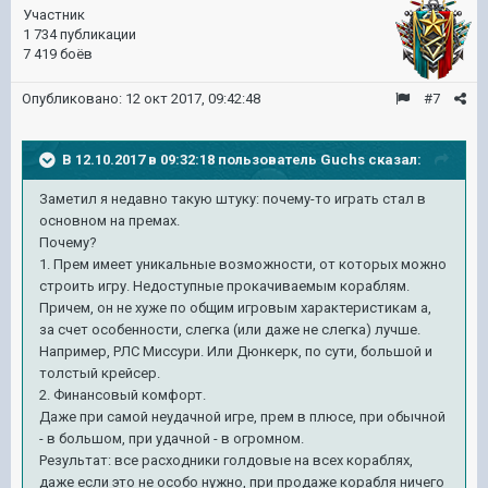
Участник
1 734 публикации
7 419 боёв
Опубликовано:
12 окт 2017, 09:42:48
#7
В 12.10.2017 в 09:32:18 пользователь
Guchs
сказал:
Заметил я недавно такую штуку: почему-то играть стал в
основном на премах.
Почему?
1. Прем имеет уникальные возможности, от которых можно
строить игру. Недоступные прокачиваемым кораблям.
Причем, он не хуже по общим игровым характеристикам а,
за счет особенности, слегка (или даже не слегка) лучше.
Например, РЛС Миссури. Или Дюнкерк, по сути, большой и
толстый крейсер.
2. Финансовый комфорт.
Даже при самой неудачной игре, прем в плюсе, при обычной
- в большом, при удачной - в огромном.
Результат: все расходники голдовые на всех кораблях,
даже если это не особо нужно, при продаже корабля ничего