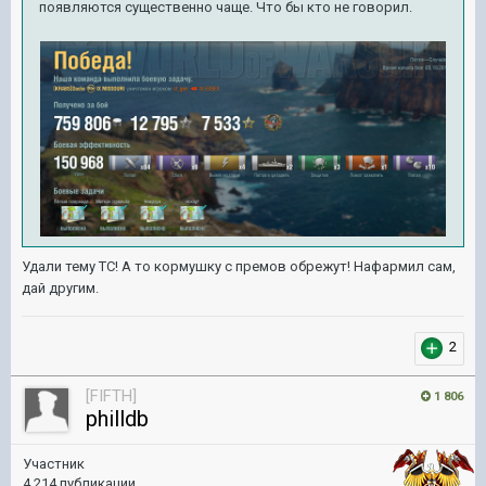
появляются существенно чаще. Что бы кто не говорил.
Удали тему ТС! А то кормушку с премов обрежут! Нафармил сам,
дай другим.
2
[FIFTH]
1 806
philldb
Участник
4 214 публикации