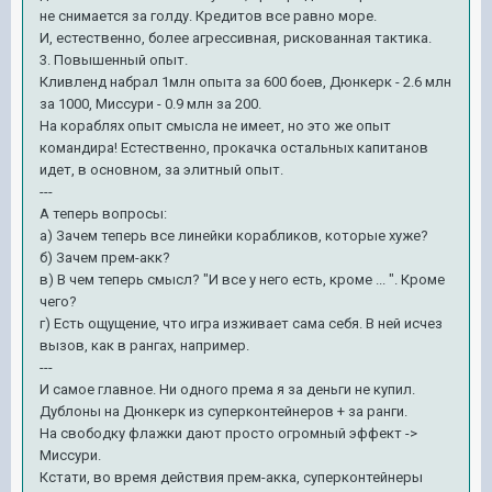
не снимается за голду. Кредитов все равно море.
И, естественно, более агрессивная, рискованная тактика.
3. Повышенный опыт.
Кливленд набрал 1млн опыта за 600 боев, Дюнкерк - 2.6 млн
за 1000, Миссури - 0.9 млн за 200.
На кораблях опыт смысла не имеет, но это же опыт
командира! Естественно, прокачка остальных капитанов
идет, в основном, за элитный опыт.
---
А теперь вопросы:
а) Зачем теперь все линейки корабликов, которые хуже?
б) Зачем прем-акк?
в) В чем теперь смысл? "И все у него есть, кроме ... ". Кроме
чего?
г) Есть ощущение, что игра изживает сама себя. В ней исчез
вызов, как в рангах, например.
---
И самое главное. Ни одного према я за деньги не купил.
Дублоны на Дюнкерк из суперконтейнеров + за ранги.
На свободку флажки дают просто огромный эффект ->
Миссури.
Кстати, во время действия прем-акка, суперконтейнеры