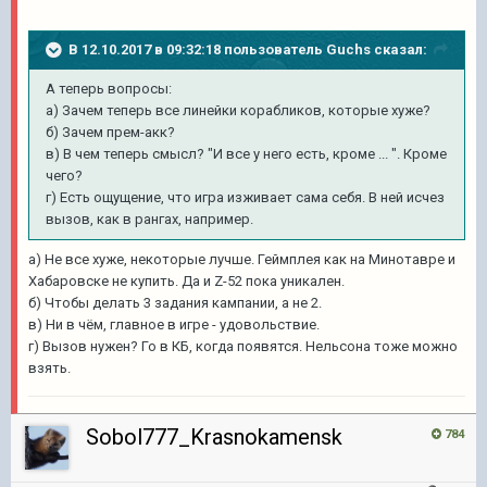
В 12.10.2017 в 09:32:18 пользователь
Guchs
сказал:
А теперь вопросы:
а) Зачем теперь все линейки корабликов, которые хуже?
б) Зачем прем-акк?
в) В чем теперь смысл? "И все у него есть, кроме ... ". Кроме
чего?
г) Есть ощущение, что игра изживает сама себя. В ней исчез
вызов, как в рангах, например.
a) Не все хуже, некоторые лучше. Геймплея как на Минотавре и
Хабаровске не купить. Да и Z-52 пока уникален.
б) Чтобы делать 3 задания кампании, а не 2.
в) Ни в чём, главное в игре - удовольствие.
г) Вызов нужен? Го в КБ, когда появятся. Нельсона тоже можно
взять.
Sobol777_Krasnokamensk
784