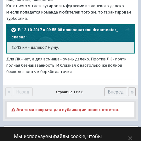
Кататься х.з. где и аутировать фугасами из далекого далеко.
И если попадется команда любителей того же, то гарантирован
турбослив.
В 12.10.2017 в 09:55:08 пользователь
dreameater_
сказал:
12-13 км - далеко? Ну-ну.
Для ЛК - нет, а для эсминца - очень далеко. Против ЛК - почти
полная безнаказанность. И близкая к настолько же полной
бесполезность в борьбе за точки.
Назад
Вперёд
Страница 1 из 6
Эта тема закрыта для публикации новых ответов.
Подписчики
4
×
Мы используем файлы cookie, чтобы