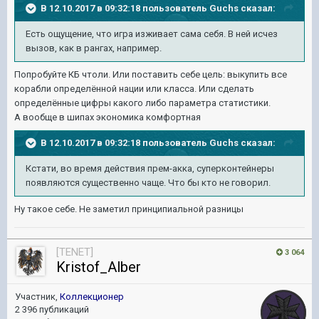
В 12.10.2017 в 09:32:18 пользователь
Guchs
сказал:
Есть ощущение, что игра изживает сама себя. В ней исчез
вызов, как в рангах, например.
Попробуйте КБ чтоли. Или поставить себе цель: выкупить все
корабли определённой нации или класса. Или сделать
определённые цифры какого либо параметра статистики.
А вообще в шипах экономика комфортная
В 12.10.2017 в 09:32:18 пользователь
Guchs
сказал:
Кстати, во время действия прем-акка, суперконтейнеры
появляются существенно чаще. Что бы кто не говорил.
Ну такое себе. Не заметил принципиальной разницы
[TENET]
3 064
Kristof_Alber
Участник,
Коллекционер
2 396 публикаций