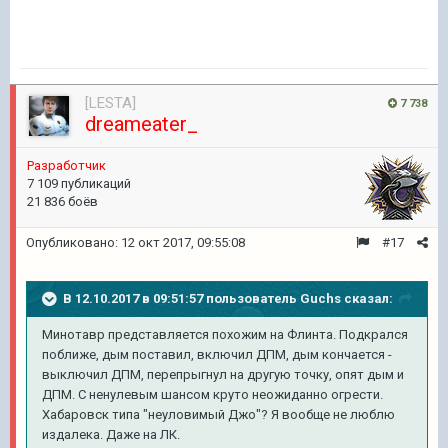
[LESTA]
7 738
dreameater_
Разработчик
7 109 публикаций
21 836 боёв
Опубликовано:
12 окт 2017, 09:55:08
#17
В 12.10.2017 в 09:51:57 пользователь
Guchs
сказал:
Минотавр представляется похожим на Флинта. Подкрался
поближе, дым поставил, включил ДПМ, дым кончается -
выключил ДПМ, перепрыгнул на другую точку, опят дым и
ДПМ. С ненулевым шансом круто неожиданно огрести.
Хабаровск типа "неуловимый Джо"? Я вообще не люблю
издалека. Даже на ЛК.