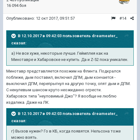
16 094 боя
Опубликовано:
12 окт 2017, 09:51:57
#14
В 12.10.2017 в 09:42:03 пользователь
dreameater_
сказал:
a) Не все хуже, некоторые лучше. Геймплея как на
Минотавре и Хабаровске не купить. Да и Z-52 пока уникален.
Минотавр представляется похожим на Флинта. Подкрался
поближе, дым поставил, включил ДПМ, дым кончается -
выключил ДПМ, перепрыгнул на другую точку, опят дым и ДПМ.
С ненулевым шансом круто неожиданно огрести.
Хабаровск типа "неуловимый Джо"? Я вообще не люблю
издалека. Даже на ЛК.
В 12.10.2017 в 09:42:03 пользователь
dreameater_
сказал:
г) Вызов нужен? Го в КБ, когда появятся. Нельсона тоже
можно взять.