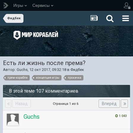
Игры
Сервисы
Фидбек
Есть ли жизнь после према?
Автор:
Guchs
,
12 окт 2017, 09:32:18
в
Фидбек
прем-корабли
концепция игры
прокачка
В этой теме 107 комментариев
Назад
Вперёд
Страница 1 из 6
Guchs
1 043