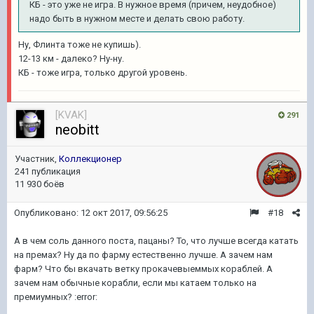
КБ - это уже не игра. В нужное время (причем, неудобное)
надо быть в нужном месте и делать свою работу.
Ну, Флинта тоже не купишь).
12-13 км - далеко? Ну-ну.
КБ - тоже игра, только другой уровень.
[KVAK]
291
neobitt
Участник,
Коллекционер
241 публикация
11 930 боёв
Опубликовано:
12 окт 2017, 09:56:25
#18
А в чем соль данного поста, пацаны? То, что лучше всегда катать
на премах? Ну да по фарму естественно лучше. А зачем нам
фарм? Что бы вкачать ветку прокачевыеммых кораблей. А
зачем нам обычные корабли, если мы катаем только на
премиумных? :error: