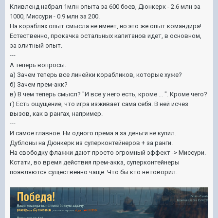
Кливленд набрал 1млн опыта за 600 боев, Дюнкерк - 2.6 млн за
1000, Миссури - 0.9 млн за 200.
На кораблях опыт смысла не имеет, но это же опыт командира!
Естественно, прокачка остальных капитанов идет, в основном,
за элитный опыт.
---
А теперь вопросы:
а) Зачем теперь все линейки корабликов, которые хуже?
б) Зачем прем-акк?
в) В чем теперь смысл? "И все у него есть, кроме ... ". Кроме чего?
г) Есть ощущение, что игра изживает сама себя. В ней исчез
вызов, как в рангах, например.
---
И самое главное. Ни одного према я за деньги не купил.
Дублоны на Дюнкерк из суперконтейнеров + за ранги.
На свободку флажки дают просто огромный эффект -> Миссури.
Кстати, во время действия прем-акка, суперконтейнеры
появляются существенно чаще. Что бы кто не говорил.