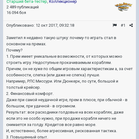
Старший бета-тестер
,
Коллекционер
2 489 публикаций
16 094 боя
Опубликовано:
12 окт 2017, 09:32:18
#1
Заметил я недавно такую штуку: почему-то играть стал в
основном на премах.
Почему?
1. Прем имеет уникальные возможности, от которых можно
строить игру. Недоступные прокачиваемым кораблям.
Причем, он не хуже по общим игровым характеристикам а, за счет
особенности, слегка (или даже не слегка) лучше.
Например, РЛС Миссури. Или Дюнкерк, по сути, большой и
толстый крейсер.
2. Финансовый комфорт.
Даже при самой неудачной игре, прем в плюсе, при обычной - в
большом, при удачной - в огромном.
Результат: все расходники голдовые на всех кораблях, даже
если это не особо нужно, при продаже корабля ничего не
снимается за голду. Кредитов все равно море.
И, естественно, более агрессивная, рискованная тактика.
3. Повышенный опыт.