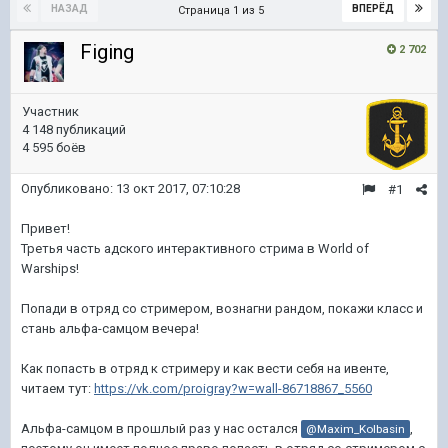
НАЗАД
ВПЕРЁД
Страница 1 из 5
Figing
2 702
Участник
4 148 публикаций
4 595 боёв
Опубликовано:
13 окт 2017, 07:10:28
#1
Привет!
Третья часть адского интерактивного стрима в World of
Warships!
Попади в отряд со стримером, вознагни рандом, покажи класс и
стань альфа-самцом вечера!
Как попасть в отряд к стримеру и как вести себя на ивенте,
читаем тут:
https://vk.com/proigray?w=wall-86718867_5560
Альфа-самцом в прошлый раз у нас остался
,
@Maxim_Kolbasin