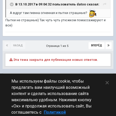
В 13.10.2017 в 09:04:32 пользователь
datoo
сказал:
А вдруг там гиенна огненная и пытки страшные?
Пытки не страшные) Так чуть чуть утюжком помассажируют и
все)
НАЗАД
ВПЕРЁД
Страница 1 из 5
Эта тема закрыта для публикации новых ответов.
Подписчики
0
×
Мы используем файлы cookie, чтобы
предлагать вам наилучший возможный
ПЕРЕЙТИ К СПИСКУ ТЕМ
контент и сделать использование сайта
Блогеры
максимально удобным. Нажимая кнопку
«Ок» и продолжая использовать сайт, Вы
соглашаетесь с
Политикой