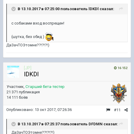
В 13.10.2017 в 07:25:00 пользователь
lDKDl
сказал:
с собаками вход воспрещен!
(шутка, без обид )
ДаЗачТОЭтомне??!?!?!)
[JP]
16 152
lDKDl
Участник,
Старший бета-тестер
21 371 публикация
14 111 боёв
Опубликовано:
13 окт 2017, 07:26:36
#11
В 13.10.2017 в 07:25:37 пользователь
DFDMN
сказал:
ДаЗачТОЭтомне??!?!?!)