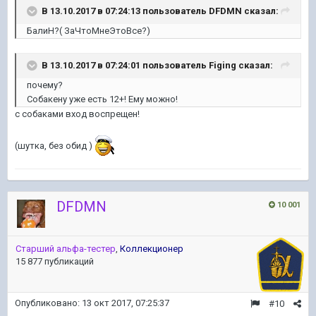
В 13.10.2017 в 07:24:13 пользователь
DFDMN
сказал:
БалиН?( ЗаЧтоМнеЭтоВсе?)
В 13.10.2017 в 07:24:01 пользователь
Figing
сказал:
почему?
Собакену уже есть 12+! Ему можно!
с собаками вход воспрещен!
(шутка, без обид )
DFDMN
10 001
Старший альфа-тестер
,
Коллекционер
15 877 публикаций
Опубликовано:
13 окт 2017, 07:25:37
#10