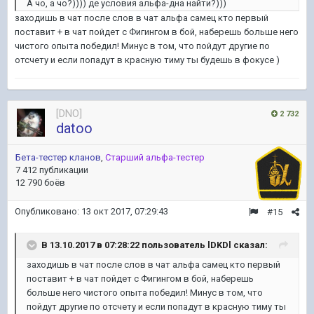
А чо, а чо?)))) де условия альфа-дна найти?)))
заходишь в чат после слов в чат альфа самец кто первый
поставит + в чат пойдет с Фигингом в бой, наберешь больше него
чистого опыта победил! Минус в том, что пойдут другие по
отсчету и если попадут в красную тиму ты будешь в фокусе )
[DNO]
2 732
datoo
Бета-тестер кланов
,
Старший альфа-тестер
7 412 публикации
12 790 боёв
Опубликовано:
13 окт 2017, 07:29:43
#15
В 13.10.2017 в 07:28:22 пользователь
lDKDl
сказал:
заходишь в чат после слов в чат альфа самец кто первый
поставит + в чат пойдет с Фигингом в бой, наберешь
больше него чистого опыта победил! Минус в том, что
пойдут другие по отсчету и если попадут в красную тиму ты