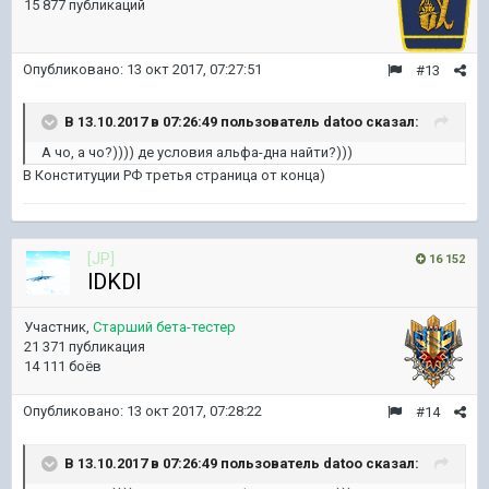
15 877 публикаций
Опубликовано:
13 окт 2017, 07:27:51
#13
В 13.10.2017 в 07:26:49 пользователь
datoo
сказал:
А чо, а чо?)))) де условия альфа-дна найти?)))
В Конституции РФ третья страница от конца)
[JP]
16 152
lDKDl
Участник,
Старший бета-тестер
21 371 публикация
14 111 боёв
Опубликовано:
13 окт 2017, 07:28:22
#14
В 13.10.2017 в 07:26:49 пользователь
datoo
сказал: