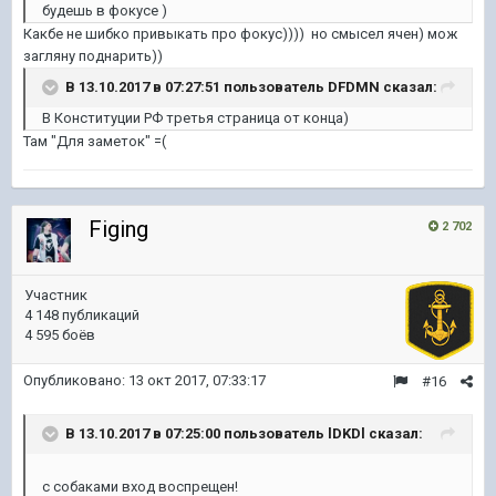
будешь в фокусе )
Какбе не шибко привыкать про фокус)))) но смысел ячен) мож
загляну поднарить))
В 13.10.2017 в 07:27:51 пользователь
DFDMN
сказал:
В Конституции РФ третья страница от конца)
Там "Для заметок" =(
Figing
2 702
Участник
4 148 публикаций
4 595 боёв
Опубликовано:
13 окт 2017, 07:33:17
#16
В 13.10.2017 в 07:25:00 пользователь
lDKDl
сказал:
с собаками вход воспрещен!