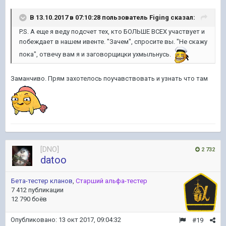
В 13.10.2017 в 07:10:28 пользователь
Figing
сказал:
P.S. А еще я веду подсчет тех, кто БОЛЬШЕ ВСЕХ участвует и
побеждает в нашем ивенте. "Зачем", спросите вы. "Не скажу
пока", отвечу вам я и заговорщицки ухмыльнусь.
Заманчиво. Прям захотелось поучавствовать и узнать что там
[DNO]
2 732
datoo
Бета-тестер кланов
,
Старший альфа-тестер
7 412 публикации
12 790 боёв
Опубликовано:
13 окт 2017, 09:04:32
#19