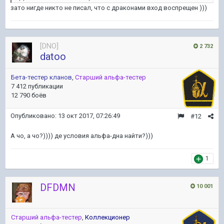
зато нигде никто не писал, что с драконами вход воспрещен )))
[DNO]
2 732
datoo
Бета-тестер кланов
,
Старший альфа-тестер
7 412 публикации
12 790 боёв
Опубликовано:
13 окт 2017, 07:26:49
#12
А чо, а чо?)))) де условия альфа-дна найти?)))
1
DFDMN
10 001
Старший альфа-тестер
,
Коллекционер