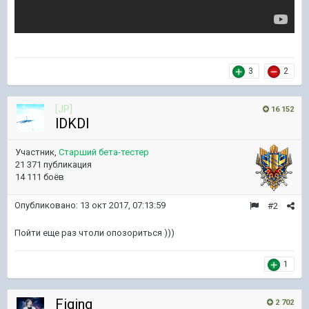
3
2
[JP]
16 152
lDKDl
Участник,
Старший бета-тестер
21 371 публикация
14 111 боёв
Опубликовано:
13 окт 2017, 07:13:59
#2
Пойти еще раз чтоли опозориться )))
1
Figing
2 702