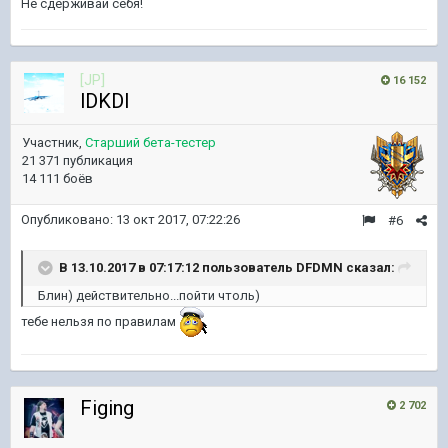
Не сдерживай себя!
[JP]
16 152
lDKDl
Участник,
Старший бета-тестер
21 371 публикация
14 111 боёв
Опубликовано:
13 окт 2017, 07:22:26
#6
В 13.10.2017 в 07:17:12 пользователь
DFDMN
сказал:
Блин) действительно...пойти чтоль)
тебе нельзя по правилам
Figing
2 702