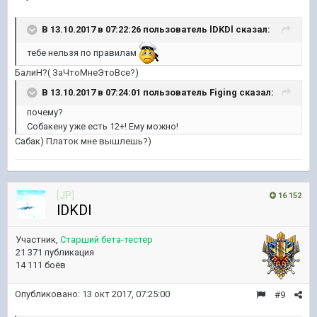
В 13.10.2017 в 07:22:26 пользователь
lDKDl
сказал:
тебе нельзя по правилам
БалиН?( ЗаЧтоМнеЭтоВсе?)
В 13.10.2017 в 07:24:01 пользователь
Figing
сказал:
почему?
Собакену уже есть 12+! Ему можно!
Сабак) Платок мне вышлешь?)
[JP]
16 152
lDKDl
Участник,
Старший бета-тестер
21 371 публикация
14 111 боёв
Опубликовано:
13 окт 2017, 07:25:00
#9