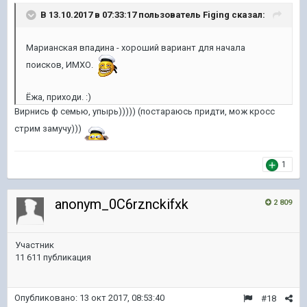
В 13.10.2017 в 07:33:17 пользователь
Figing
сказал:
Марианская впадина - хороший вариант для начала
поисков, ИМХО.
Ёжа, приходи. :)
Вирнись ф семью, упырь))))) (постараюсь придти, мож кросс
стрим замучу)))
1
anonym_0C6rznckifxk
2 809
Участник
11 611 публикация
Опубликовано:
13 окт 2017, 08:53:40
#18