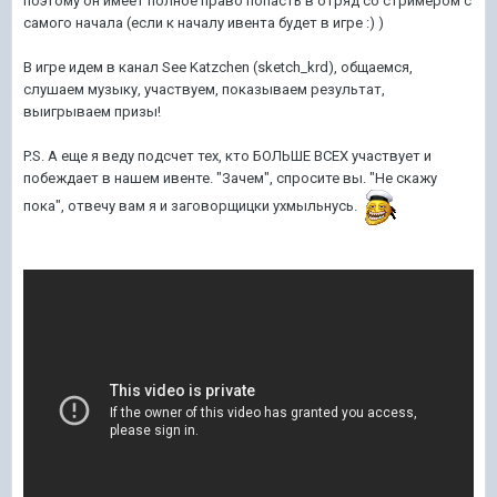
поэтому он имеет полное право попасть в отряд со стримером с
самого начала (если к началу ивента будет в игре :) )
В игре идем в канал See Katzchen (sketch_krd), общаемся,
слушаем музыку, участвуем, показываем результат,
выигрываем призы!
P.S. А еще я веду подсчет тех, кто БОЛЬШЕ ВСЕХ участвует и
побеждает в нашем ивенте. "Зачем", спросите вы. "Не скажу
пока", отвечу вам я и заговорщицки ухмыльнусь.