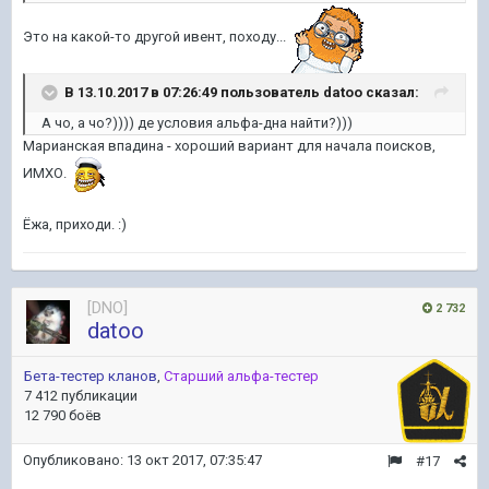
Это на какой-то другой ивент, походу...
В 13.10.2017 в 07:26:49 пользователь
datoo
сказал:
А чо, а чо?)))) де условия альфа-дна найти?)))
Марианская впадина - хороший вариант для начала поисков,
ИМХО.
Ёжа, приходи. :)
[DNO]
2 732
datoo
Бета-тестер кланов
,
Старший альфа-тестер
7 412 публикации
12 790 боёв
Опубликовано:
13 окт 2017, 07:35:47
#17