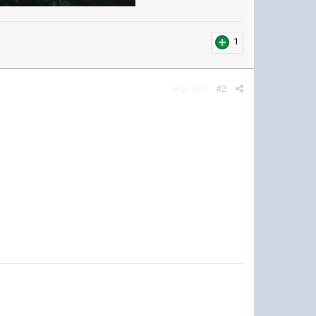
1
Жалоба
#2