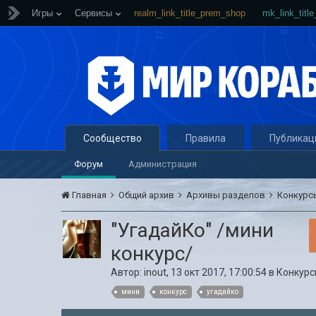
Игры
Сервисы
realm_link_title_prem_shop
mk_link_titl
Сообщество
Правила
Публикац
Форум
Администрация
Главная
Общий архив
Архивы разделов
Конкур
"УгадайКо" /мини
конкурс/
Автор:
inout
,
13 окт 2017, 17:00:54
в
Конкур
мини
конкурс
угадайко