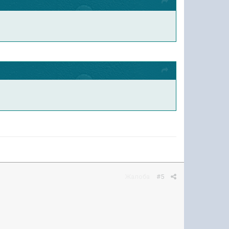
Жалоба
#5