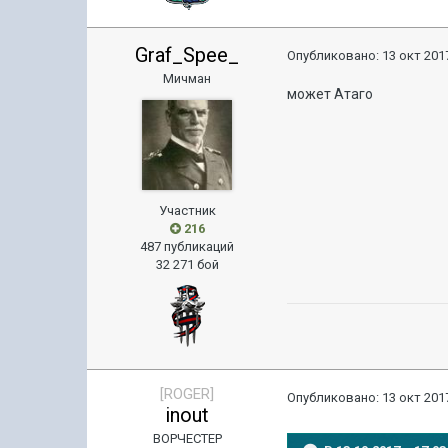
Graf_Spee_
Опубликовано:
13 окт 2017
Мичман
может Атаго
Участник
216
487 публикаций
32 271 бой
[ROGER]
Опубликовано:
13 окт 2017
inout
ВОРЧЕСТЕР