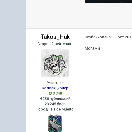
Takou_Huk
Опубликовано:
13 окт 2017
Старший лейтенант
Могами
Участник
Коллекционер
3 748
4 236 публикаций
23 245 боёв
Город
:
Isla de Muerto