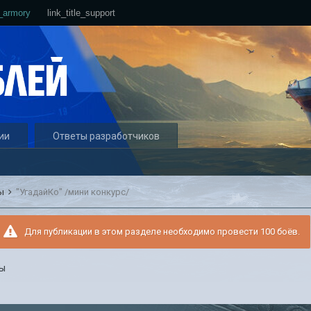
e_armory
link_title_support
ии
Ответы разработчиков
сы
"УгадайКо" /мини конкурс/
Для публикации в этом разделе необходимо провести 100 боёв.
сы