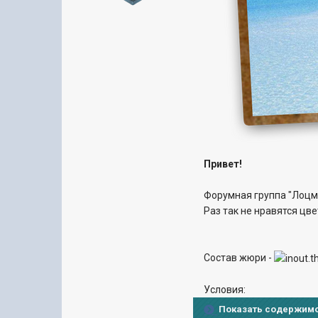
Привет!
Форумная группа "Лоцма
Раз так не нравятся цв
Состав жюри -
Условия:
Показать содержим