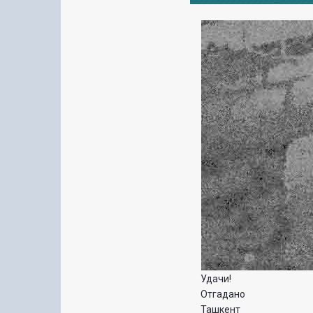
Удачи!
Отгадано
Ташкент