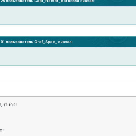
03:25 пользователь
Capt_Hector_Barbossa
сказал:
09:01 пользователь
Graf_Spee_
сказал:
, 17:10:21
ет