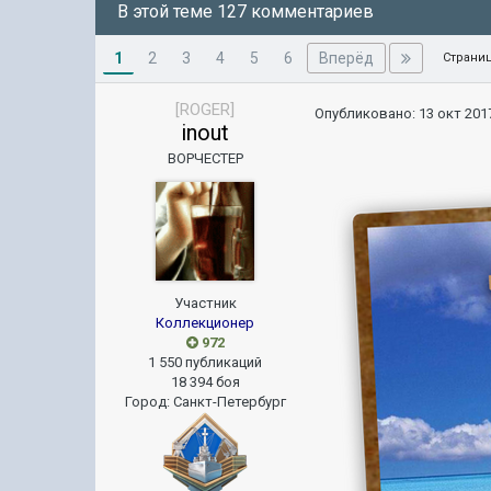
В этой теме 127 комментариев
1
Вперёд
2
3
4
5
6
Страниц
[ROGER]
Опубликовано:
13 окт 2017
inout
ВОРЧЕСТЕР
Участник
Коллекционер
972
1 550 публикаций
18 394 боя
Город
:
Санкт-Петербург