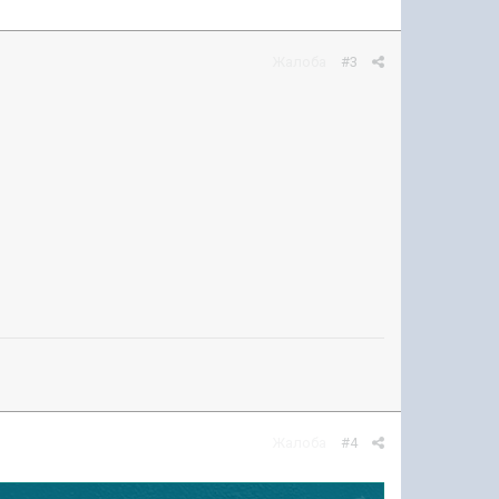
Жалоба
#3
Жалоба
#4