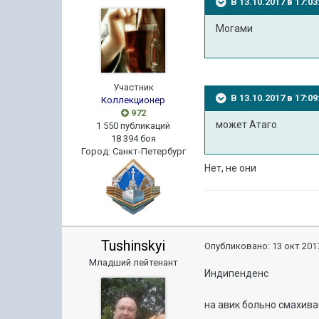
В 13.10.2017 в 17:
Могами
Участник
В 13.10.2017 в 17:
Коллекционер
972
может Атаго
1 550 публикаций
18 394 боя
Город
:
Санкт-Петербург
Нет, не они
Tushinskyi
Опубликовано:
13 окт 2017
Младший лейтенант
Индипенденс
на авик больно смахива