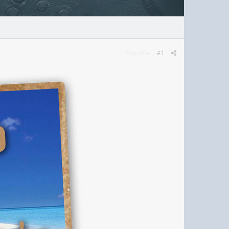
Жалоба
#1