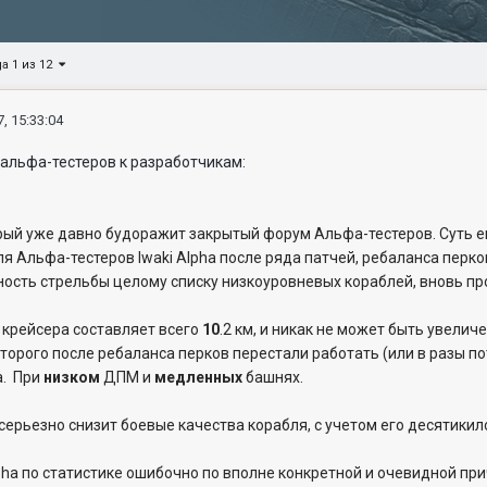
а 1 из 12
, 15:33:04
альфа-тестеров к разработчикам:
рый уже давно будоражит закрытый форум Альфа-тестеров. Суть е
я Альфа-тестеров Iwaki Alpha после ряда патчей, ребаланса перко
ность стрельбы целому списку низкоуровневых кораблей, вновь п
 крейсера составляет всего
10
.2 км, и никак не может быть увеличе
которого после ребаланса перков перестали работать (или в разы 
а. При
низком
ДПМ и
медленных
башнях.
ерьезно снизит боевые качества корабля, с учетом его десятики
pha по статистике ошибочно
по вполне конкретной и очевидной при