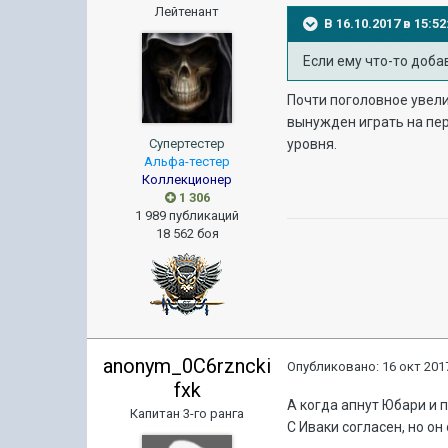
Лейтенант
В 16.10.2017 в 15:
Если ему что-то доба
Почти поголовное увели
вынужден играть на пер
Супертестер
уровня.
Альфа-тестер
Коллекционер
1 306
1 989 публикаций
18 562 боя
anonym_0C6rzncki
Опубликовано:
16 окт 2017
fxk
А когда апнут Юбари и 
Капитан 3-го ранга
С Иваки согласен, но он 