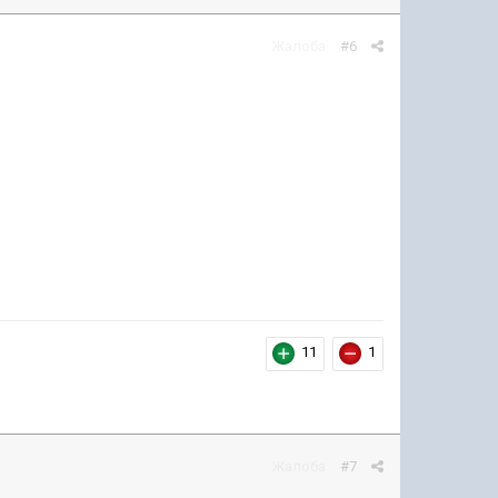
Жалоба
#6
11
1
Жалоба
#7