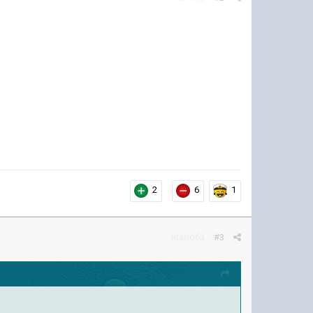
2
6
1
Жалоба
#3