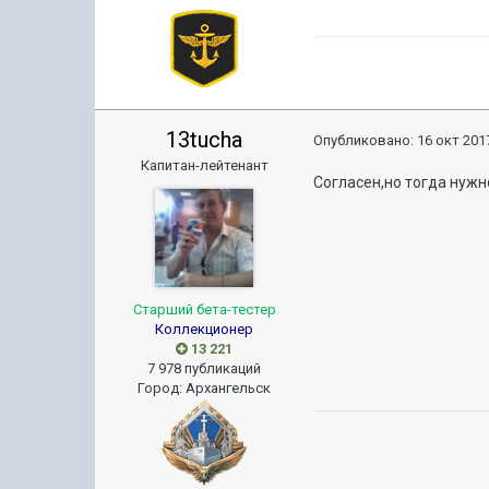
13tucha
Опубликовано:
16 окт 2017
Капитан-лейтенант
Согласен,но тогда нужн
Старший бета-тестер
Коллекционер
13 221
7 978 публикаций
Город
:
Архангельск