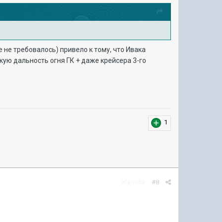
 не требовалось) привело к тому, что Ивака
кую дальность огня ГК + даже крейсера 3-го
1
Жалоба
#8