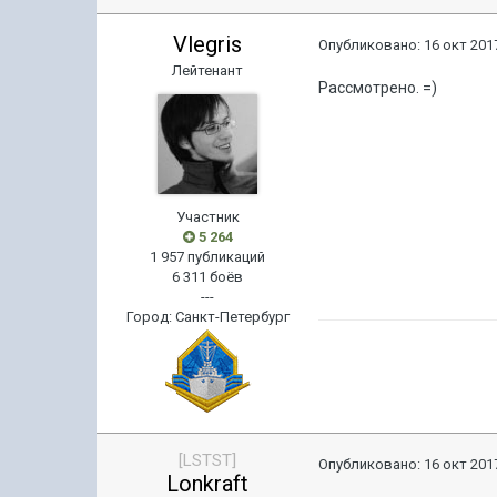
Vlegris
Опубликовано:
16 окт 2017
Лейтенант
Рассмотрено. =)
Участник
5 264
1 957 публикаций
6 311 боёв
---
Город
:
Санкт-Петербург
[LSTST]
Опубликовано:
16 окт 2017
Lonkraft