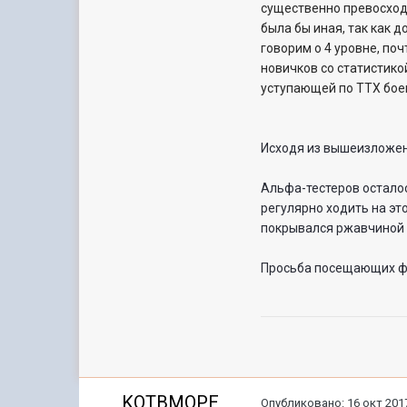
существенно превосход
была бы иная, так как 
говорим о 4 уровне, поч
новичков со статистико
уступающей по ТТХ бое
Исходя из вышеизложен
Альфа-тестеров осталос
регулярно ходить на эт
покрывался ржавчиной 
Просьба посещающих фо
KOTBMOPE
Опубликовано:
16 окт 2017