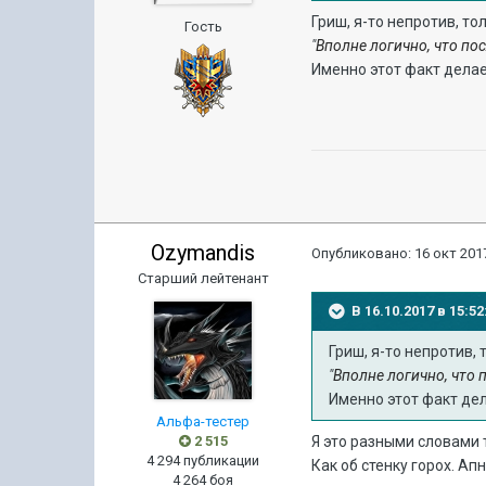
Гриш, я-то непротив, то
Гость
"
Вполне логично, что по
Именно этот факт делает
Ozymandis
Опубликовано:
16 окт 2017
Старший лейтенант
В 16.10.2017 в 15:
Гриш, я-то непротив,
"
Вполне логично, что 
Именно этот факт дел
Альфа-тестер
2 515
Я это разными словами 
4 294 публикации
Как об стенку горох. Апн
4 264 боя