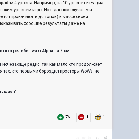
абли 4 уровня. Например, на 10 уровне ситуация
соким уровнем игры. Но в данном случае мы
уется прокачивать до топов) в массе своей
т показывать хорошие результаты даже на
сти стрельбы
Iwaki Alpha на 2 км
.
е исчезающе редко, так как мало кто продолжает
ля тех, кто первыми бороздил просторы WoWs, не
гласен
".
76
1
1
Жалоба
#2