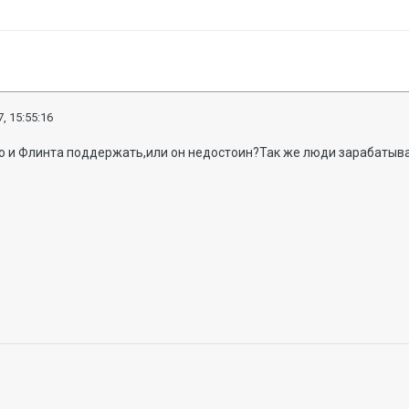
, 15:55:16
о и Флинта поддержать,или он недостоин?Так же люди зарабатывал