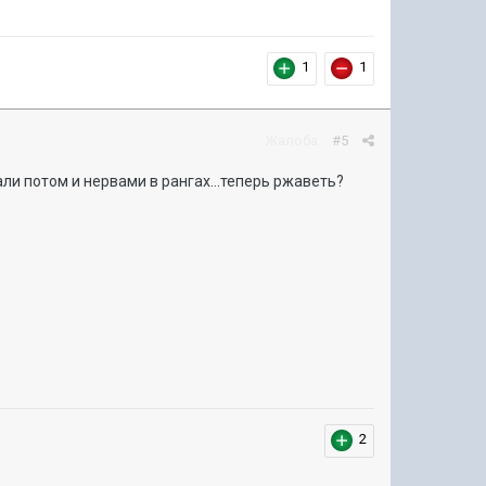
1
1
Жалоба
#5
и потом и нервами в рангах...теперь ржаветь?
2