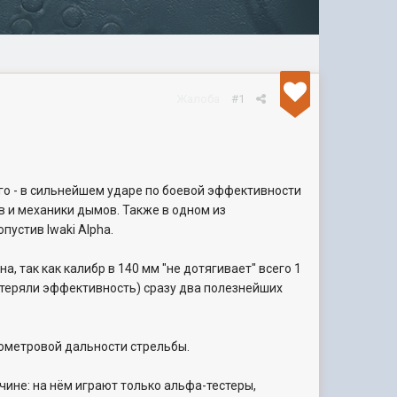
Жалоба
#1
го - в сильнейшем ударе по боевой эффективности
в и механики дымов. Также в одном из
ропустив
Iwaki Alpha.
на, так как калибр в 140 мм "не дотягивает" всего 1
потеряли эффективность) сразу два полезнейших
лометровой дальности стрельбы.
чине: на нём играют только альфа-тестеры,