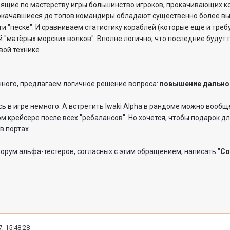
ящие по мастерству игры большинство игроков, прокачивающих кор
докачавшиеся до топов командиры обладают существенно более вы
ти "песке". И сравниваем статистику кораблей (которые еще и треб
й "матёрых морских волков". Вполне логично, что последние буду
вой технике.
ного, предлагаем логичное решение вопроса:
повышение дально
ь в игре немного. А встретить Iwaki Alpha в рандоме можно вообщ
ом крейсере после всех "ребалансов". Но хочется, чтобы подарок д
в портах.
рум альфа-тестеров, согласных с этим обращением, написать "
Со
, 15:48:28