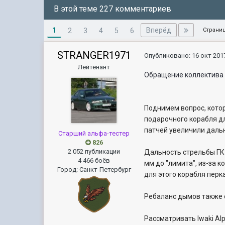
В этой теме 227 комментариев
1
Вперёд
2
3
4
5
6
Страниц
STRANGER1971
Опубликовано:
16 окт 2017
Лейтенант
Обращение коллектива 
Поднимем вопрос, кото
подарочного корабля дл
патчей увеличили даль
Старший альфа-тестер
826
2 052 публикации
Дальность стрельбы ГК
4 466 боёв
мм до "лимита", из-за 
Город
:
Санкт-Петербург
для этого корабля перк
Ребаланс дымов также с
Рассматривать Iwaki Al