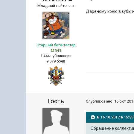
Младший лейтенант
Дареному коню в зубы 
Старший бета-тестер
541
1 444 публикации
9 579 боёв
Гость
Опубликовано:
16 окт 2017
В 16.10.2017 в 15:
Обращение коллектив