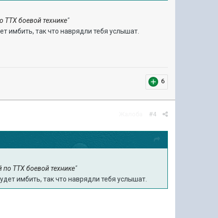
о ТТХ боевой технике
"
дет имбить, так что наврядли тебя услышат.
6
Жалоба
#4
й по ТТХ боевой технике
"
будет имбить, так что наврядли тебя услышат.