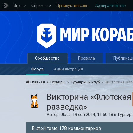
Игры
Сервисы
Премиум магазин
Адмиралтейство
Сообщество
Правила
Публикац
Форум
Администрация
Главная
Турниры
Турнирный клуб
Викторина «Фл
Викторина «Флотская
разведка»
Автор:
Jluca
,
19 сен 2014, 11:50:18
в
Турнир
В этой теме 178 комментариев