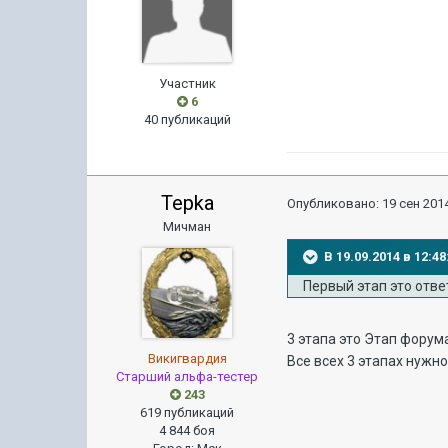
Участник
6
40 публикаций
Tepka
Опубликовано:
19 сен 2014
Мичман
В 19.09.2014 в 12:
Первый этап это отве
3 этапа это Этап форума
Викигвардия
Все всех 3 этапах нужн
Старший альфа-тестер
243
619 публикаций
4 844 боя