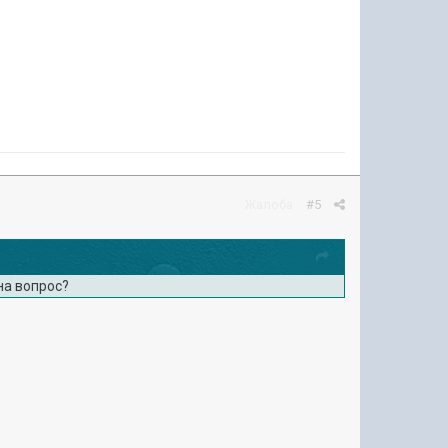
Жалоба
#5
на вопрос?
.