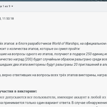
а 1 из 9
, 11:50:18
ёх этапов: в блоге разработчиков World of Warships, на официально
сит о количества этапов, которые он сумел пройти:
вшие на вопросы одного из этапов, получают в подарок 250 единиц иг
личество наград (200)
будет случайным образом разыграно среди все
ошедших два этапа викторины будут разыграны 20 приглашений в аль
, верно ответивших на вопросы всех трёх этапов викторины, нагр
 участия в викторине:
урсе допускаются все пользователи, имеющие аккаунт в любой из
ика принимается только один вариант ответа. В случае обнаружени