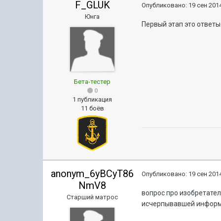
F_GLUK
Опубликовано:
19 сен 2014
Юнга
Первый этап это ответы 
Бета-тестер
0
1 публикация
11 боёв
anonym_6yBCyT86
Опубликовано:
19 сен 2014
NmV8
вопрос про изобретате
Старший матрос
исчерпывавшей информац