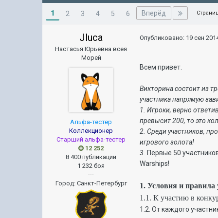
1
Вперёд
2
3
4
5
6
Страниц
Jluca
Опубликовано:
19 сен 2014
Настасья Юрьевна всея
Морей
Всем привет.
Викторина состоит из тр
участника напрямую зави
1. Игроки, верно ответи
превысит 200, то это ко
Альфа-тестер
Коллекционер
2. Среди участников, пр
Старший альфа-тестер
игрового золота!
12 252
3.
Первые 50 участников
8 400 публикаций
Warships!
1 232 боя
---
Город
:
Санкт-Петербург
1. Условия и правила
1.1. К участию в конк
1.2. От каждого участн