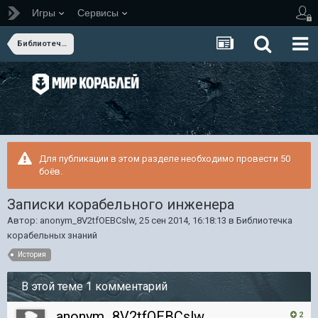
Игры
Сервисы
Библиотечка корабельных знаний
Для публикации в этом разделе необходимо провести 50
боёв.
Записки корабельного инженера
Автор:
anonym_8V2tfOEBCslw
,
25 сен 2014, 16:18:13
в
Библиотечка
корабельных знаний
История
В этой теме 1 комментарий
anonym_8V2tfOEBCslw
2