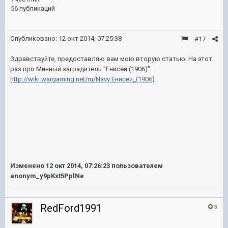
56 публикаций
Опубликовано:
12 окт 2014, 07:25:38
#17
Здравствуйте, предоставляю вам мою вторую статью. На этот
раз про Минный заградитель "Енисей (1906)".
http://wiki.wargaming.net/ru/Navy:Енисей_(1906
)
Изменено
12 окт 2014, 07:26:23
пользователем
anonym_y9pKxt5PplNe
RedFord1991
5