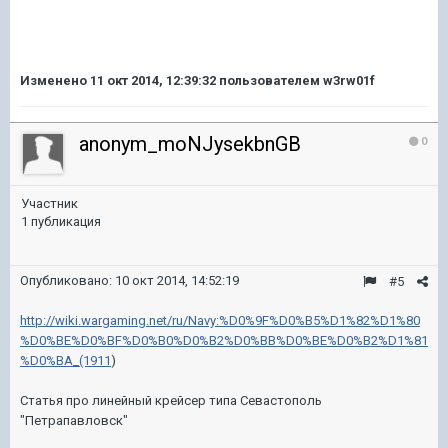
Изменено
11 окт 2014, 12:39:32
пользователем w3rw01f
anonym_moNJysekbnGB
0
Участник
1 публикация
Опубликовано:
10 окт 2014, 14:52:19
#5
http://wiki.wargaming.net/ru/Navy:%D0%9F%D0%B5%D1%82%D1%80
%D0%BE%D0%BF%D0%B0%D0%B2%D0%BB%D0%BE%D0%B2%D1%81
%D0%BA_(1911
)
Статья про линейный крейсер типа Севастополь
"Петрапавловск"