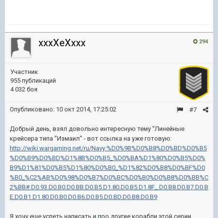
xxxXeXxxx
294
Участник
955 публикаций
4 032 боя
Опубликовано:
10 окт 2014, 17:25:02
#7
Добрый день, взял довольно интересную тему "Линейные
крейсера типа "Измаил" - вот ссылка на уже готовую:
http://wiki.wargaming.net/ru/Navy:%D0%9B%D0%B8%D0%BD%D0%B5
%D0%B9%D0%BD%D1%8B%D0%B5_%D0%BA%D1%80%D0%B5%D0%
B9%D1%81%D0%B5%D1%80%D0%B0_%D1%82%D0%B8%D0%BF%D0
%B0_%C2%AB%D0%98%D0%B7%D0%BC%D0%B0%D0%B8%D0%BB%C
2%BB#.D0.93.D0.B0.D0.BB.D0.B5.D1.80.D0.B5.D1.8F_.D0.B8.D0.B7.D0.B
E.D0.B1.D1.80.D0.B0.D0.B6.D0.B5.D0.BD.D0.B8.D0.B9
Я хочу еще успеть написать и про другие корабли этой серии,