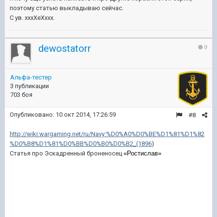
поэтому статью выкладываю сейчас.
С ув. xxxXeXxxx.
dewostatorr
0
Альфа-тестер
3 публикации
703 боя
Опубликовано:
10 окт 2014, 17:26:59
#8
http://wiki.wargaming.net/ru/Navy:%D0%A0%D0%BE%D1%81%D1%82
%D0%B8%D1%81%D0%BB%D0%B0%D0%B2_(1896
)
Статья про Эскадренный броненосец
«Ростислав»