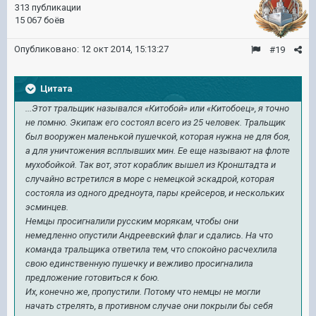
313 публикации
15 067 боёв
Опубликовано:
12 окт 2014, 15:13:27
#19
Цитата
...Этот тральщик назывался «Китобой» или «Китобоец», я точно
не помню. Экипаж его состоял всего из 25 человек. Тральщик
был вооружен маленькой пушечкой, которая нужна не для боя,
а для уничтожения всплывших мин. Ее еще называют на флоте
мухобойкой. Так вот, этот кораблик вышел из Кронштадта и
случайно встретился в море с немецкой эскадрой, которая
состояла из одного дредноута, пары крейсеров, и нескольких
эсминцев.
Немцы просигналили русским морякам, чтобы они
немедленно опустили Андреевский флаг и сдались. На что
команда тральщика ответила тем, что спокойно расчехлила
свою единственную пушечку и вежливо просигналила
предложение готовиться к бою.
Их, конечно же, пропустили. Потому что немцы не могли
начать стрелять, в противном случае они покрыли бы себя