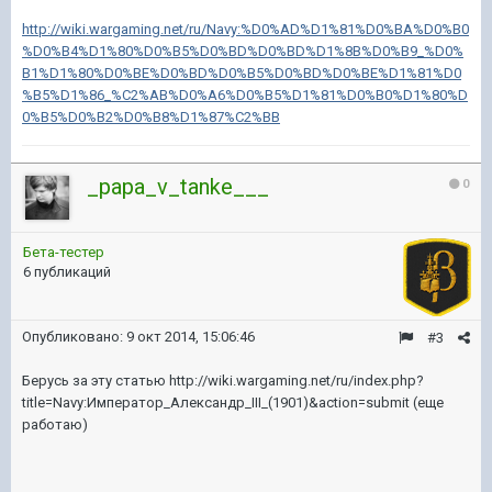
http://wiki.wargaming.net/ru/Navy:%D0%AD%D1%81%D0%BA%D0%B0
%D0%B4%D1%80%D0%B5%D0%BD%D0%BD%D1%8B%D0%B9_%D0%
B1%D1%80%D0%BE%D0%BD%D0%B5%D0%BD%D0%BE%D1%81%D0
%B5%D1%86_%C2%AB%D0%A6%D0%B5%D1%81%D0%B0%D1%80%D
0%B5%D0%B2%D0%B8%D1%87%C2%BB
_papa_v_tanke___
0
Бета-тестер
6 публикаций
Опубликовано:
9 окт 2014, 15:06:46
#3
Берусь за эту статью http://wiki.wargaming.net/ru/index.php?
title=Navy:Император_Александр_III_(1901)&action=submit (еще
работаю)