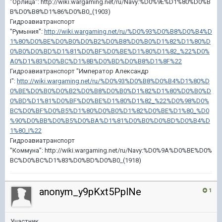
"Орлица": http://wiki.wargaming.net/ru/Navy:%D0%9E%D1%80%D0%B
B%D0%B8%D1%86%D0%B0_(1903)
Гидроавиатранспорт
"Румыния":
http://wiki.wargaming.net/ru/%D0%93%D0%B8%D0%B4%D
1%80%D0%BE%D0%B0%D0%B2%D0%B8%D0%B0%D1%82%D1%80%D
0%B0%D0%BD%D1%81%D0%BF%D0%BE%D1%80%D1%82_%22%D0%
A0%D1%83%D0%BC%D1%8B%D0%BD%D0%B8%D1%8F%22
Гидроавиатранспорт "Император Александр
I":
http://wiki.wargaming.net/ru/%D0%93%D0%B8%D0%B4%D1%80%D
0%BE%D0%B0%D0%B2%D0%B8%D0%B0%D1%82%D1%80%D0%B0%D
0%BD%D1%81%D0%BF%D0%BE%D1%80%D1%82_%22%D0%98%D0%
BC%D0%BF%D0%B5%D1%80%D0%B0%D1%82%D0%BE%D1%80_%D0
%90%D0%BB%D0%B5%D0%BA%D1%81%D0%B0%D0%BD%D0%B4%D
1%80_I%22
Гидроавиатранспорт
"Коммуна": http://wiki.wargaming.net/ru/Navy:%D0%9A%D0%BE%D0%
BC%D0%BC%D1%83%D0%BD%D0%B0_(1918)
anonym_y9pKxt5PplNe
1
Участник