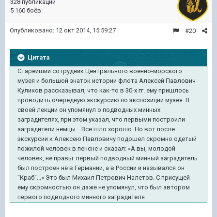
328 публикаций
5 160 боёв
Опубликовано:
12 окт 2014, 15:59:27
#20
Цитата
Старейший сотрудник Центрального военно-морского
музея и большой знаток истории флота Алексей Павлович
Куликов рассказывал, что как-то в 30-х гг. ему пришлось
проводить очередную экскурсию по экспозиции музея. В
своей лекции он упомянул о подводных минных
заградителях, при этом указал, что первыми построили
заградители немцы... Все шло хорошо. Но вот после
экскурсии к Алексею Павловичу подошел скромно одетый
пожилой человек в пенсне и сказал: «А вы, молодой
человек, не правы: первый подводный минный заградитель
был построен не в Германии, а в России и назывался он
"Краб"...» Это был Михаил Петрович Налетов. С присущей
ему скромностью он даже не упомянул, что был автором
первого подводного минного заградителя