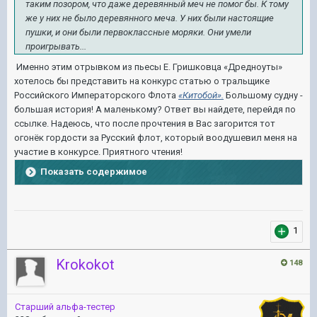
таким позором, что даже деревянный меч не помог бы. К тому
же у них не было деревянного меча. У них были настоящие
пушки, и они были первоклассные моряки. Они умели
проигрывать...
Именно этим отрывком из пьесы
Е. Гришковца «Дредноуты»
хотелось бы представить на конкурс статью о тральщике
Российского Императорского Флота
«Китобой».
Большому судну -
большая история! А маленькому? Ответ вы найдете, перейдя по
ссылке. Надеюсь, что после прочтения в Вас загорится тот
огонёк гордости за Русский флот, который воодушевил меня на
участие в конкурсе. Приятного чтения!
Показать содержимое
1
Krokokot
148
Старший альфа-тестер