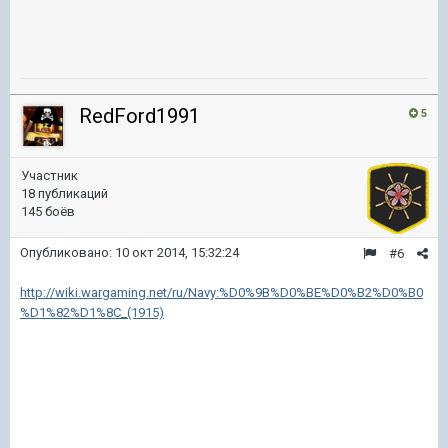
RedFord1991
5
Участник
18 публикаций
145 боёв
Опубликовано:
10 окт 2014, 15:32:24
#6
http://wiki.wargaming.net/ru/Navy:%D0%9B%D0%BE%D0%B2%D0%B0
%D1%82%D1%8C_(1915)