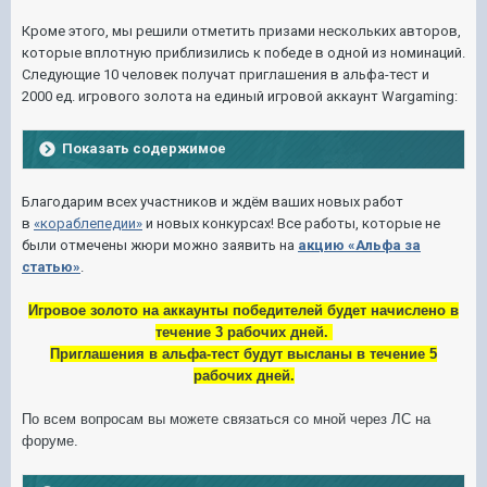
Кроме этого, мы решили отметить призами нескольких авторов,
которые вплотную приблизились к победе в одной из номинаций.
Следующие 10 человек получат приглашения в альфа-тест и
2000 ед. игрового золота на единый игровой аккаунт Wargaming:
Показать содержимое
Благодарим всех участников и ждём ваших новых работ
в
«кораблепедии»
и новых конкурсах!
Все работы, которые не
были отмечены жюри можно заявить на
акцию «Альфа за
статью»
.
Игровое золото на аккаунты победителей будет начислено в
течение 3 рабочих дней.
Приглашения в альфа-тест будут высланы в течение 5
рабочих дней.
По всем вопросам вы можете связаться со мной через ЛС на
форуме.