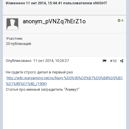
Изменено
11 окт 2014, 15:04:41
пользователем xNIGHT
anonym_pVNZq7hErZ1o
4
Участник
20 публикаций
Опубликовано:
11 окт 2014, 10:26:27
#10
Не судите строго делал в первый раз
http://wiki.wargaming.net/ru/Navy:%D0%90%D0%B7%D0%B8%D0%BC
%D1%83%D1%82_(1906)
Статья про минный заградитель
"Азимут"