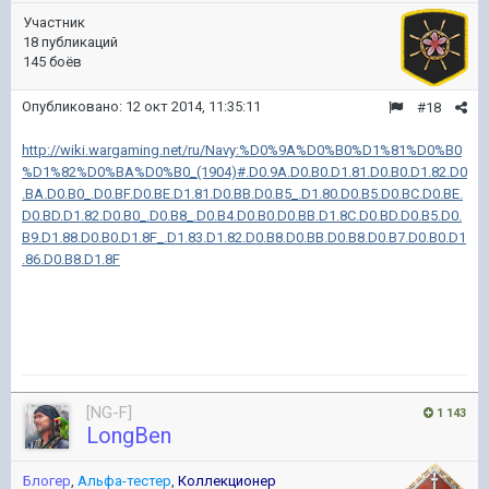
Участник
18 публикаций
145 боёв
Опубликовано:
12 окт 2014, 11:35:11
#18
http://wiki.wargaming.net/ru/Navy:%D0%9A%D0%B0%D1%81%D0%B0
%D1%82%D0%BA%D0%B0_(1904)#.D0.9A.D0.B0.D1.81.D0.B0.D1.82.D0
.BA.D0.B0_.D0.BF.D0.BE.D1.81.D0.BB.D0.B5_.D1.80.D0.B5.D0.BC.D0.BE.
D0.BD.D1.82.D0.B0_.D0.B8_.D0.B4.D0.B0.D0.BB.D1.8C.D0.BD.D0.B5.D0.
B9.D1.88.D0.B0.D1.8F_.D1.83.D1.82.D0.B8.D0.BB.D0.B8.D0.B7.D0.B0.D1
.86.D0.B8.D1.8F
[NG-F]
1 143
LongBen
Блогер
,
Альфа-тестер
,
Коллекционер