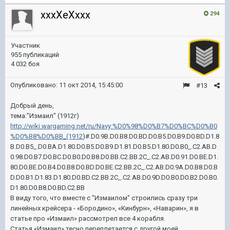
xxxXeXxxx
294
Участник
955 публикаций
4 032 боя
Опубликовано:
11 окт 2014, 15:45:00
#13
Добрый день,
тема:"Измаил" (1912г)
http://wiki.wargaming.net/ru/Navy:%D0%98%D0%B7%D0%BC%D0%B0
%D0%B8%D0%BB_(1912
)#.D0.9B.D0.B8.D0.BD.D0.B5.D0.B9.D0.BD.D1.8
B.D0.B5_.D0.BA.D1.80.D0.B5.D0.B9.D1.81.D0.B5.D1.80.D0.B0_.C2.AB.D
0.98.D0.B7.D0.BC.D0.B0.D0.B8.D0.BB.C2.BB.2C_.C2.AB.D0.91.D0.BE.D1.
80.D0.BE.D0.B4.D0.B8.D0.BD.D0.BE.C2.BB.2C_.C2.AB.D0.9A.D0.B8.D0.B
D.D0.B1.D1.83.D1.80.D0.BD.C2.BB.2C_.C2.AB.D0.9D.D0.B0.D0.B2.D0.B0.
D1.80.D0.B8.D0.BD.C2.BB
В виду того, что вместе с "Измаилом" строились сразу три
линейных крейсера -
«Бородино», «Кинбурн», «Наварин», я в
статье про «Измаил» рассмотрел все 4 корабля.
Статья «Измаил» тесно переплетается с другой моей