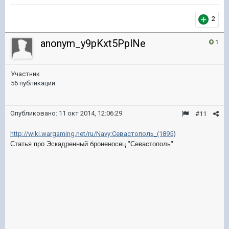
2
anonym_y9pKxt5PplNe
1
Участник
56 публикаций
Опубликовано:
11 окт 2014, 12:06:29
#11
http://wiki.wargaming.net/ru/Navy:Севастополь_(1895
)
Статья про Эскадренный броненосец "Севастополь"