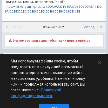
Подводный минный заградитель "Краб":
http://wiki.wargaming.net/ru/%D0%9A%D1%80%D0%B0%D0%B1#.D0.
9A.D0.BE.D0.BC.D0.B0.D0.BD.D0.B4.D0.B8.D1.80.D1.8B
Назад
Вперёд
Страница 1 из 2
Эта тема закрыта для публикации новых ответов.
Подписчики
2
×
Мы используем файлы cookie, чтобы
предлагать вам наилучший возможный
ПЕРЕЙТИ К СПИСКУ ТЕМ
контент и сделать использование сайта
Турнирный клуб
максимально удобным. Нажимая кнопку
«Ок» и продолжая использовать сайт, Вы
соглашаетесь с
Политикой
конфиденциальности.
Стиль