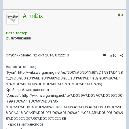
ArmiDix
3
Бета-тестер
25 публикаций
Опубликовано:
12 окт 2014, 07:22:10
#16
Аэростатоносец
"Русь": http://wiki.wargaming.net/ru/%D0%A0%D1%83%D1%81%D1%8
C_(%D0%B0%D1%8D%D1%80%D0%BE%D1%81%D1%82%D0%B0%D1
%82%D0%BE%D0%BD%D0%BE%D1%81%D0%B5%D1%86)
Крейсер-Авиатранспорт
"Алмаз": http://wiki.wargaming.net/ru/%D0%9A%D0%A0%D0%95%D0
%99%D0%A1%D0%95%D0%A0-
%D0%90%D0%92%D0%98%D0%90%D0%A2%D0%A0%D0%90%D0%9D
%D0%A1%D0%9F%D0%9E%D0%A0%D0%A2_%C2%AB%D0%90%D0%9
B%D0%9C%D0%90%D0%97%C2%BB
Гидроавиатранспорт