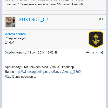
статьей
"Линейные крейсера типа "Измаил". Спасибо.
FOXTROT_07
4
Альфа-тестер
70 публикаций
21 бой
Опубликовано:
11 окт 2014, 19:02:43
#14
Бронепалубный крейсер типа "Диана"
крейсер
Диана
http://wiki.wargaming.net/ru/Navy:Диана_(1899)
Жду Вашу рецензию.