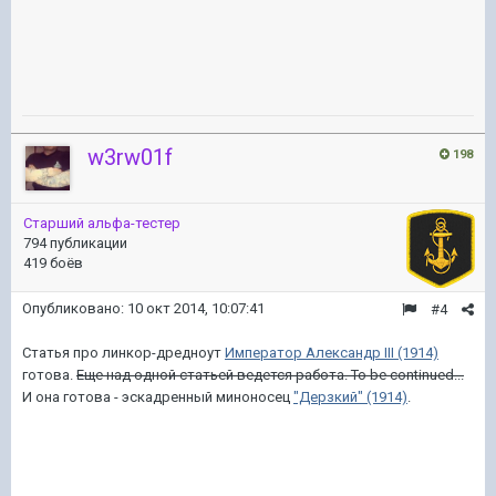
w3rw01f
198
Старший альфа-тестер
794 публикации
419 боёв
Опубликовано:
10 окт 2014, 10:07:41
#4
Статья про линкор-дредноут
Император Александр III (1914)
готова.
Еще над одной статьей ведется работа. To be continued...
И она готова - эскадренный миноносец
"Дерзкий" (1914)
.