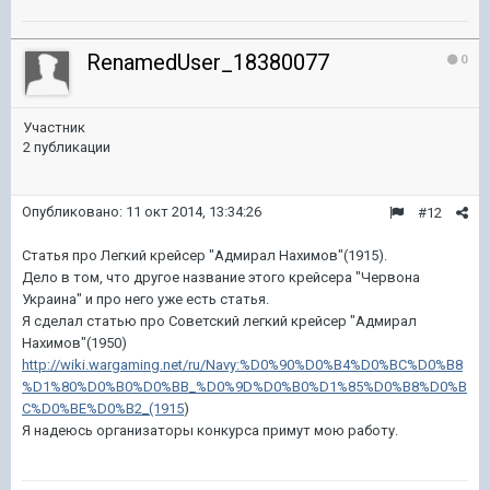
RenamedUser_18380077
0
Участник
2 публикации
Опубликовано:
11 окт 2014, 13:34:26
#12
Статья про Легкий крейсер "Адмирал Нахимов"(1915).
Дело в том, что другое название этого крейсера "Червона
Украина" и про него уже есть статья.
Я сделал статью про Советский легкий крейсер "Адмирал
Нахимов"(1950)
http://wiki.wargaming.net/ru/Navy:%D0%90%D0%B4%D0%BC%D0%B8
%D1%80%D0%B0%D0%BB_%D0%9D%D0%B0%D1%85%D0%B8%D0%B
C%D0%BE%D0%B2_(1915
)
Я надеюсь организаторы конкурса примут мою работу.