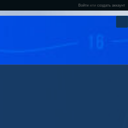
Войти
или
создать аккаунт