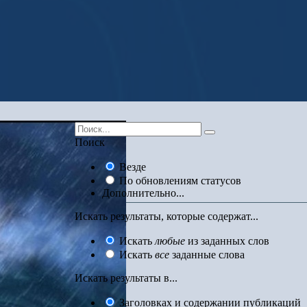
Поиск
Везде
По обновлениям статусов
Дополнительно...
Искать результаты, которые содержат...
Искать
любые
из заданных слов
Искать
все
заданные слова
Искать результаты в...
Заголовках и содержании публикаций