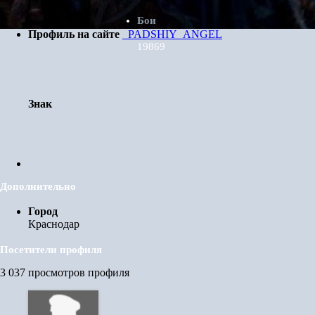
Юнга
Бои
День рождения
07.11.1990
Профиль на сайте
_PADSHIY_ANGEL
19869
Знак
Дополнительно
Город
Краснодар
Посетители профиля
3 037 просмотров профиля