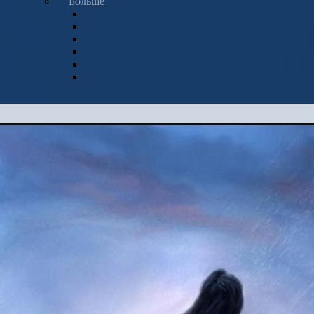
Больше
Все публикации
Главная
_PADSHIY_ANGEL
Обновление статуса