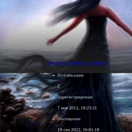
_PADSHIY_ANGEL
Участник
Смотреть профиль
Активность
Публикации
2
Зарегистрирован
7 ноя 2012, 18:23:11
Посещение
О _PADSHIY_ANGEL
19 сен 2022, 16:01:18
Звание