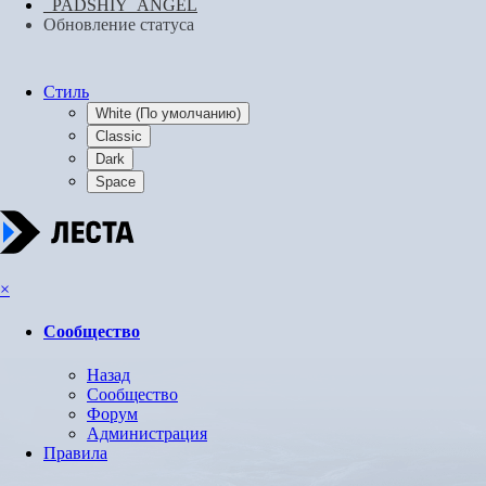
_PADSHIY_ANGEL
Обновление статуса
Стиль
White (По умолчанию)
Classic
Dark
Space
×
Сообщество
Назад
Сообщество
Форум
Администрация
Правила