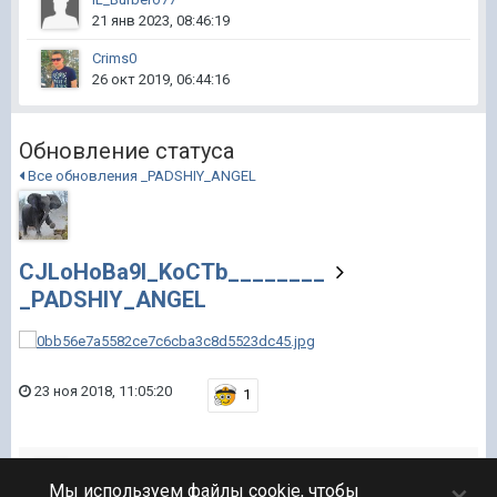
21 янв 2023, 08:46:19
Crims0
26 окт 2019, 06:44:16
Обновление статуса
Все обновления _PADSHIY_ANGEL
CJLoHoBa9I_KoCTb________
_PADSHIY_ANGEL
23 ноя 2018, 11:05:20
1
_PADSHIY_ANGEL
×
Мы используем файлы cookie, чтобы