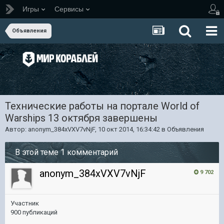
Игры
Сервисы
Объявления
Технические работы на портале World of
Warships 13 октября завершены
Автор:
anonym_384xVXV7vNjF
,
10 окт 2014, 16:34:42
в
Объявления
В этой теме 1 комментарий
anonym_384xVXV7vNjF
9 702
Участник
900 публикаций