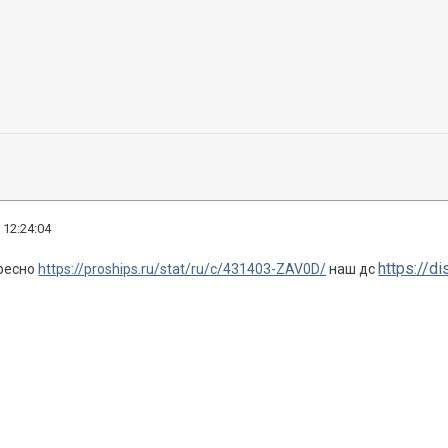
 12:24:04
https://d
ересно
https://proships.ru/stat/ru/c/431403-ZAV0D/
наш дс