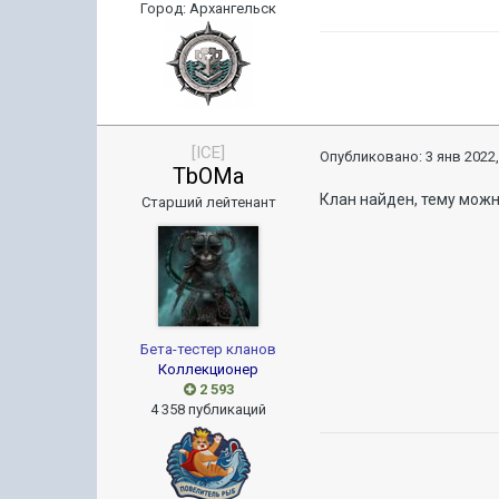
Город
:
Архангельск
[ICE]
Опубликовано:
3 янв 2022,
TbOMa
Клан найден, тему мож
Старший лейтенант
Бета-тестер кланов
Коллекционер
2 593
4 358 публикаций