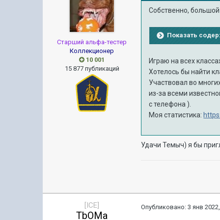
Собственно, большой 
Показать соде
Старший альфа-тестер
Коллекционер
10 001
Играю на всех класса
15 877 публикаций
Хотелось бы найти кла
Участвовал во многих
из-за всеми известно
с телефона ).
Моя статистика:
http
Удачи Темыч) я бы пригл
[ICE]
Опубликовано:
3 янв 2022,
TbOMa