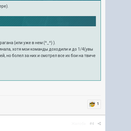
ере).
гана (или уже в нем (^_^) ).
инала, хотя мои команды доходили и до 1/4(увы
, но болел за них и смотрел все их бои на твиче
1
Жалоба
#4