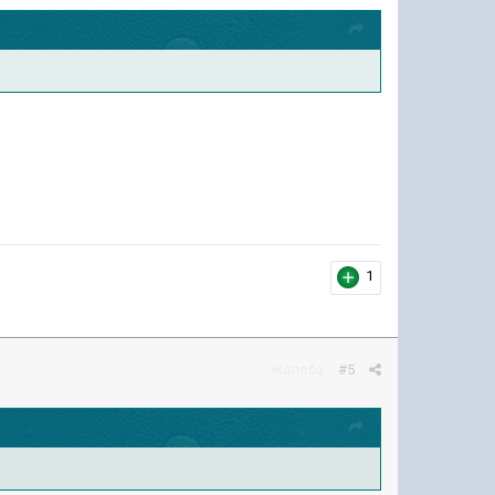
1
Жалоба
#5