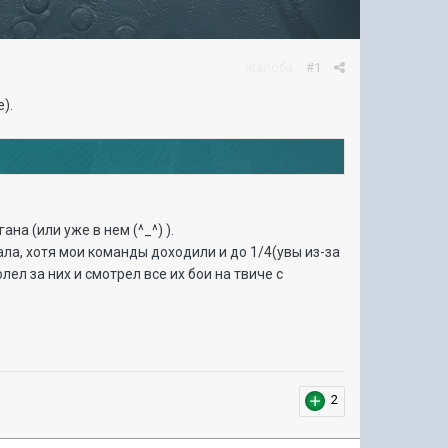
Жалоба
#1
).
на (или уже в нем (^_^) ).
ала, хотя мои команды доходили и до 1/4(увы из-за
ел за них и смотрел все их бои на твиче с
2