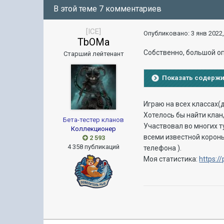
В этой теме 7 комментариев
[ICE]
Опубликовано:
3 янв 2022,
TbOMa
Собственно, большой опы
Старший лейтенант
Показать содерж
Играю на всех классах(д
Хотелось бы найти клан,
Бета-тестер кланов
Участвовал во многих т
Коллекционер
всеми известной короны 
2 593
4 358 публикаций
телефона ).
Моя статистика:
https:/