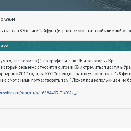
 07:38:44
т игры в КБ в лиге Тайфуна (играл все сезоны, в той или иной мере
имое
умаю, что-то умею:) ), но профильно на ЛК и некоторых Кр.
 который серьезно относится к игре в КБ и стремиться достичь Урага
урнирах с 2017 года, на КОТСе неоднократно участвовал в 1/8 фин
не смог с ними поучаствовать там:( Лежал под капельницей, но бол
/proships.ru/stat/ru/p/16884497-TbOMa_/