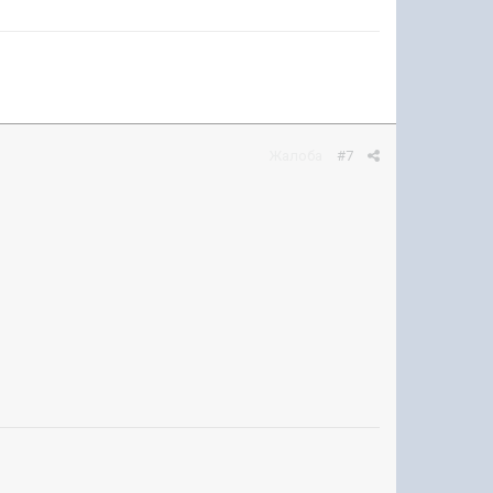
Жалоба
#7