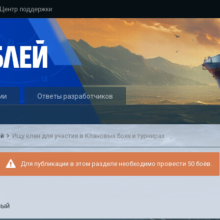
Центр поддержки
ии
Ответы разработчиков
ый
Ищу клан для участия в Клановых боях и турнирах
Для публикации в этом разделе необходимо провести 50 боёв.
вый