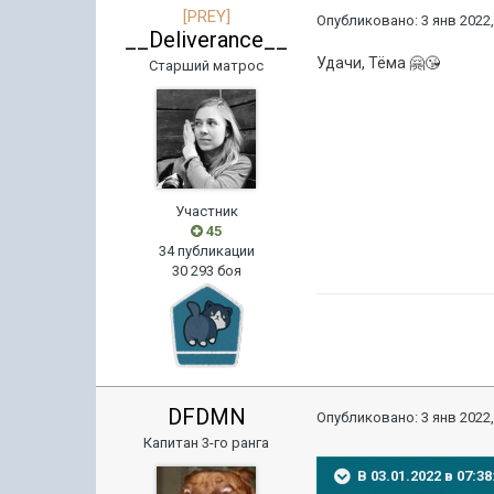
[PREY]
Опубликовано:
3 янв 2022,
__Deliverance__
Удачи, Тёма
🤗
😘
Старший матрос
Участник
45
34 публикации
30 293 боя
DFDMN
Опубликовано:
3 янв 2022,
Капитан 3-го ранга
В 03.01.2022 в 07: