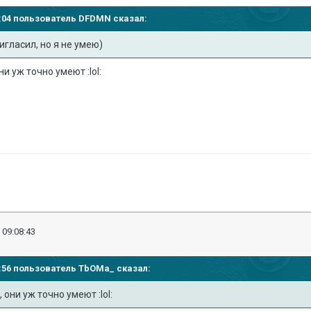
01:04 пользователь
DFDMN
сказал:
игласил, но я не умею)
и уж точно умеют :lol:
 09:08:43
07:56 пользователь
TbOMa_
сказал:
они уж точно умеют :lol: