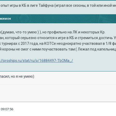
опыт игры в КБ в лиге Тайфуна (играл все сезоны, в той или иной м
ржимое
х(думаю, что-то умею:) ), но профильно на ЛК и некоторых Кр.
н, который серьезно относится к игре в КБ и стремиться достичь Ура
 турнирах с 2017 года, на КОТСе неоднократно участвовал в 1/8 ф
й короны не смог с ними поучаствовать там:( Лежал под капельницей
s://proships.ru/stat/ru/p/16884497-TbOMa_/
асил, но я не умею)
 09:07:56