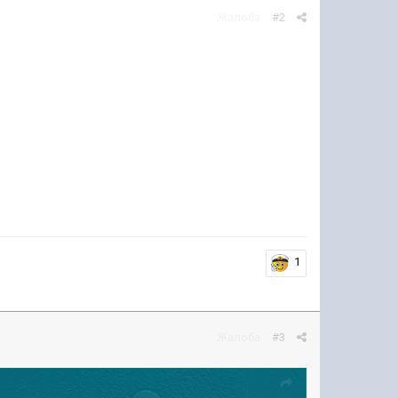
Жалоба
#2
1
Жалоба
#3