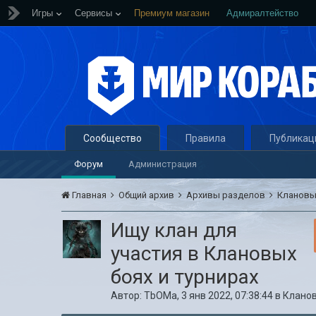
Игры
Сервисы
Премиум магазин
Адмиралтейство
Сообщество
Правила
Публикац
Форум
Администрация
Главная
Общий архив
Архивы разделов
Кланов
Ищу клан для
участия в Клановых
боях и турнирах
Автор:
TbOMa
,
3 янв 2022, 07:38:44
в
Клано