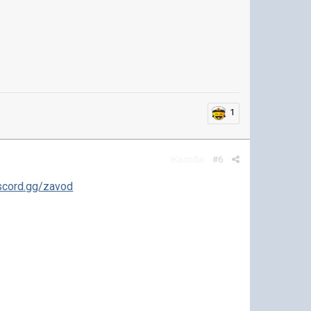
1
Жалоба
#6
iscord.gg/zavod