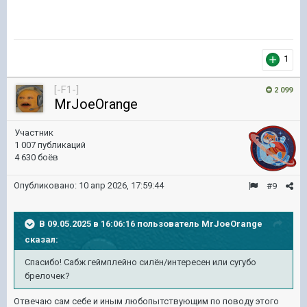
1
[-F1-]
2 099
MrJoeOrange
Участник
1 007 публикаций
4 630 боёв
Опубликовано:
10 апр 2026, 17:59:44
#9
В 09.05.2025 в 16:06:16 пользователь
MrJoeOrange
сказал:
Спасибо! Сабж геймплейно силён/интересен или сугубо
брелочек?
Отвечаю сам себе и иным любопытствующим по поводу этого