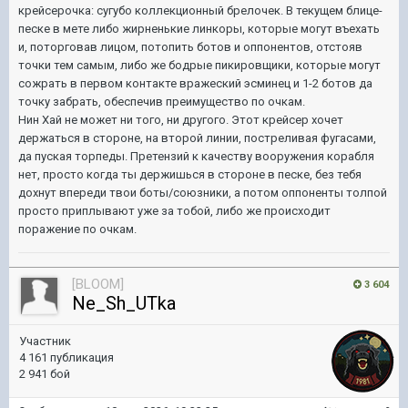
крейсерочка: сугубо коллекционный брелочек. В текущем блице-
песке в мете либо жирненькие линкоры, которые могут въехать
и, поторговав лицом, потопить ботов и оппонентов, отстояв
точки тем самым, либо же бодрые пикировщики, которые могут
сожрать в первом контакте вражеский эсминец и 1-2 ботов да
точку забрать, обеспечив преимущество по очкам.
Нин Хай не может ни того, ни другого. Этот крейсер хочет
держаться в стороне, на второй линии, постреливая фугасами,
да пуская торпеды. Претензий к качеству вооружения корабля
нет, просто когда ты держишься в стороне в песке, без тебя
дохнут впереди твои боты/союзники, а потом оппоненты толпой
просто приплывают уже за тобой, либо же происходит
поражение по очкам.
[BLOOM]
3 604
Ne_Sh_UTka
Участник
4 161 публикация
2 941 бой