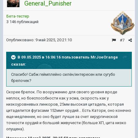
General_Punisher
Бета-тестер
3 146 публикаций
Опубликовано:
9 май 2025, 20:21:10
#7
В 09.05.2025 в 16:06:16 пользователь
MrJoeOrange
сказал:
Спасибо! Сабж геймплейно силён/интересен или сугубо
брелочек?
Скорее брелок. По вооружению для своего уровня вроде
неплох, но боеспособности как у эсма, скорость как у
низкоуровневых линкоров, 25мм высокая цитадель, которая
цитаделится фугасами 152мм+ орудий... Есть Катори, оно конечно
еще медленнее, но оно будет лучше за счет хирургической
точности орудий и большей живучести (больше ХП, цита низко
опущена).