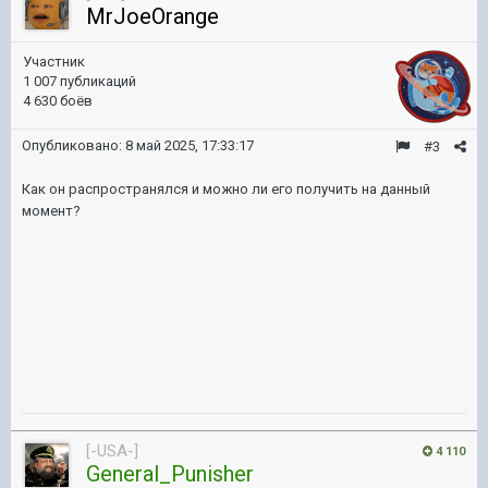
MrJoeOrange
Участник
1 007 публикаций
4 630 боёв
Опубликовано:
8 май 2025, 17:33:17
#3
Как он распространялся и можно ли его получить на данный
момент?
[-USA-]
4 110
General_Punisher