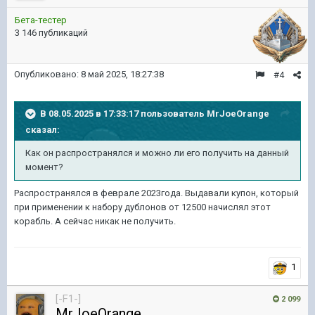
Бета-тестер
3 146 публикаций
Опубликовано:
8 май 2025, 18:27:38
#4
В 08.05.2025 в 17:33:17 пользователь
MrJoeOrange
сказал:
Как он распространялся и можно ли его получить на данный
момент?
Распространялся в феврале 2023года. Выдавали купон, который
при применении к набору дублонов от 12500 начислял этот
корабль. А сейчас никак не получить.
1
[-F1-]
2 099
MrJoeOrange