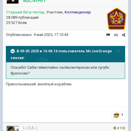
aucMAH
Старший бета-тестер
, Участник,
Коллекционер
28 089 публикаций
29 527 боёв
Опубликовано:
9 май 2025, 17:10:49
#6
В 09.05.2025 в 16:06:16 пользователь
MrJoeOrange
сказал:
Спасибо! Сабж геймплейно силён/интересен или сугубо
брелочек?
Прикольненький весёлый кораблик.
1
[-USA-]
4 110