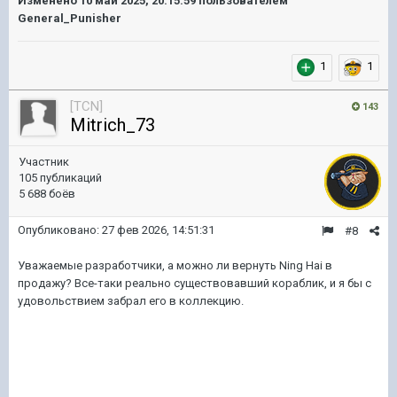
Изменено
10 май 2025, 20:15:59
пользователем
General_Punisher
1
1
[TCN]
143
Mitrich_73
Участник
105 публикаций
5 688 боёв
Опубликовано:
27 фев 2026, 14:51:31
#8
Уважаемые разработчики, а можно ли вернуть Ning Hai в
продажу? Все-таки реально существовавший кораблик, и я бы с
удовольствием забрал его в коллекцию.