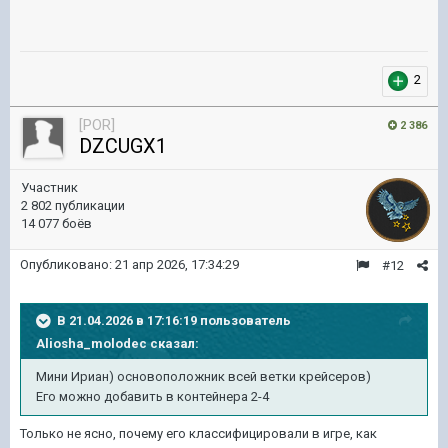
2
[POR]
2 386
DZCUGX1
Участник
2 802 публикации
14 077 боёв
Опубликовано:
21 апр 2026, 17:34:29
#12
В 21.04.2026 в 17:16:19 пользователь
Aliosha_molodec
сказал:
Мини Ириан) основоположник всей ветки крейсеров)
Его можно добавить в контейнера 2-4
Только не ясно, почему его классифицировали в игре, как