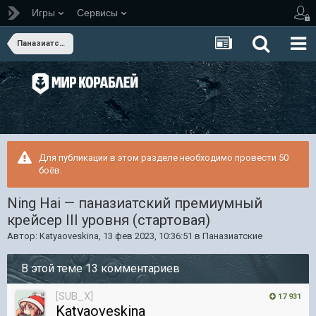
Игры
Сервисы
Паназиатские
Для публикации в этом разделе необходимо провести 50
боёв.
Ning Hai — паназиатский премиумный
крейсер III уровня (стартовая)
Автор:
Katyaoveskina
,
13 фев 2023, 10:36:51
в
Паназиатские
В этой теме 13 комментариев
[SUB_X]
17 931
Katyaoveskina