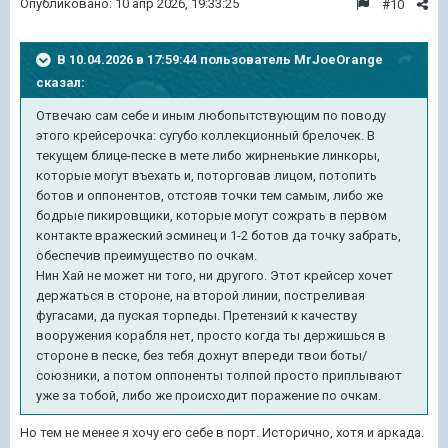
Опубликовано:
10 апр 2026, 19:33:25
#10
В 10.04.2026 в 17:59:44 пользователь
MrJoeOrange
сказал:
Отвечаю сам себе и иным любопытствующим по поводу
этого крейсерочка: сугубо коллекционный брелочек. В
текущем блице-песке в мете либо жирненькие линкоры,
которые могут въехать и, поторговав лицом, потопить
ботов и оппонентов, отстояв точки тем самым, либо же
бодрые пикировщики, которые могут сожрать в первом
контакте вражеский эсминец и 1-2 ботов да точку забрать,
обеспечив преимущество по очкам.
Нин Хай не может ни того, ни другого. Этот крейсер хочет
держаться в стороне, на второй линии, постреливая
фугасами, да пуская торпеды. Претензий к качеству
вооружения корабля нет, просто когда ты держишься в
стороне в песке, без тебя дохнут впереди твои боты/
союзники, а потом оппоненты толпой просто приплывают
уже за тобой, либо же происходит поражение по очкам.
Но тем не менее я хочу его себе в порт. Исторично, хотя и аркада.