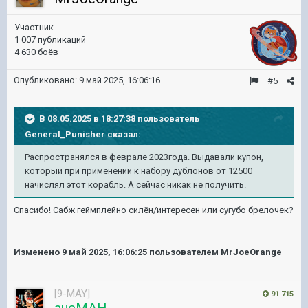
Участник
1 007 публикаций
4 630 боёв
Опубликовано:
9 май 2025, 16:06:16
#5
В 08.05.2025 в 18:27:38 пользователь
General_Punisher
сказал:
Распространялся в феврале 2023года. Выдавали купон,
который при применении к набору дублонов от 12500
начислял этот корабль. А сейчас никак не получить.
Спасибо! Сабж геймплейно силён/интересен или сугубо брелочек?
Изменено
9 май 2025, 16:06:25
пользователем MrJoeOrange
[9-MAY]
91 715