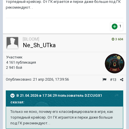
торпедный крейсер. От ГК играется и перки даже больше под ГК
рекомендуют. .
1
[BLOOM]
3 604
Ne_Sh_UTka
Участник
4 161 публикация
2 941 бой
Опубликовано:
21 апр 2026, 17:39:56
#13
В 21.04.2026 в 17:34:29 пользователь
DZCUGX1
сказал:
Только не ясно, почему его классифицировали в игре, как
торпедный крейсер. От ГК играется и перки даже больше
под ГК рекомендуют. .