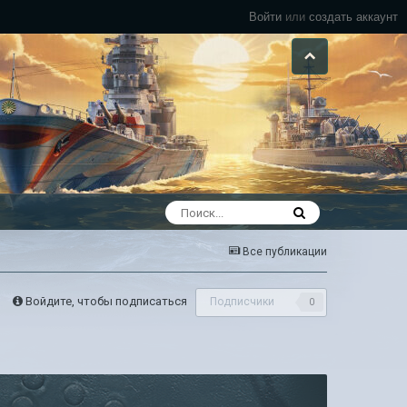
Войти
или
создать аккаунт
Все публикации
Войдите, чтобы подписаться
Подписчики
0