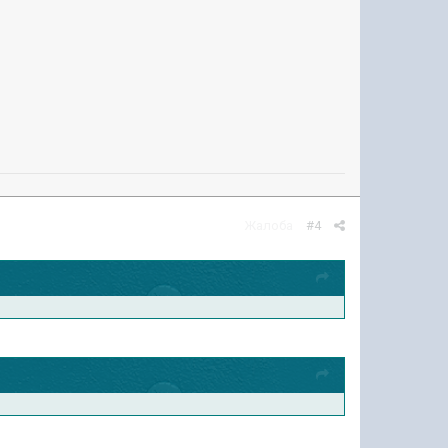
Жалоба
#4