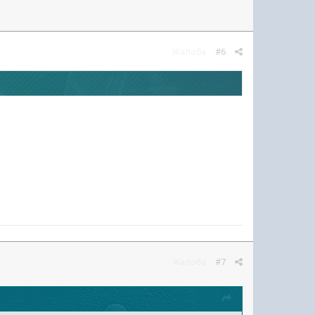
Жалоба
#6
Жалоба
#7