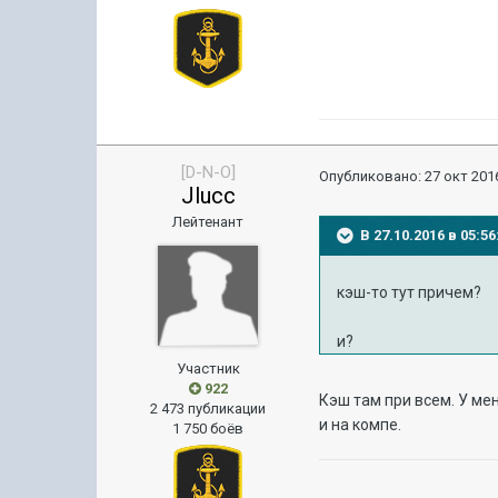
[D-N-O]
Опубликовано:
27 окт 2016
Jlucc
Лейтенант
В 27.10.2016 в 05:5
кэш-то тут причем?
и?
Участник
922
Кэш там при всем. У ме
2 473 публикации
и на компе.
1 750 боёв