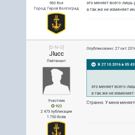
это меняет всего-лишь 
963 боя
Город
:
Герой Волгоград
а так же не изменяет и
[D-N-O]
Опубликовано:
27 окт 2016
Jlucc
Лейтенант
В 27.10.2016 в 05:4
это меняет всего-лиш
а так же не изменяет
Участник
Странно. У меня меняет
922
2 473 публикации
1 750 боёв