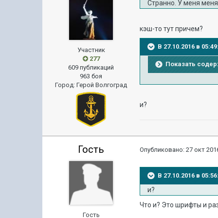
Странно. У меня меня
кэш-то тут причем?
В 27.10.2016 в 05:4
Участник
277
Показать соде
609 публикаций
963 боя
Город
:
Герой Волгоград
и?
Гость
Опубликовано:
27 окт 2016
В 27.10.2016 в 05:5
и?
Что и? Это шрифты и ра
Гость