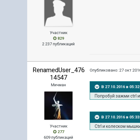
Участник
829
2 237 публикаций
RenamedUser_476
Опубликовано:
27 окт 2016
14547
Мичман
В 27.10.2016 в 05:3
Попробуй зажми ctrl 
В 27.10.2016 в 05:3
Участник
Ctrl и колеском мыш
277
609 публикаций