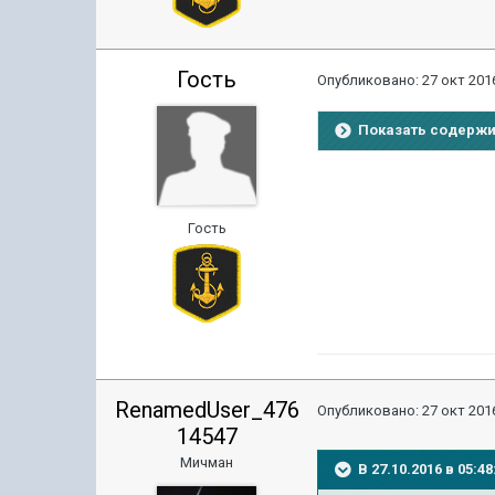
Гость
Опубликовано:
27 окт 2016
Показать содерж
Гость
RenamedUser_476
Опубликовано:
27 окт 2016
14547
Мичман
В 27.10.2016 в 05:4