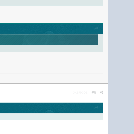
Жалоба
#8