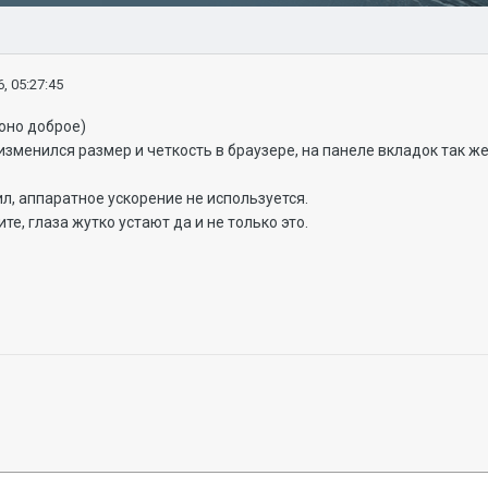
, 05:27:45
 оно доброе)
зменился размер и четкость в браузере, на панеле вкладок так ж
л, аппаратное ускорение не используется.
те, глаза жутко устают да и не только это.