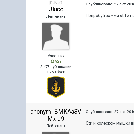
[D-N-O]
Опубликовано:
27 окт 2016
Jlucc
Попробуй зажми ctrl и 
Лейтенант
Участник
922
2 473 публикации
1 750 боёв
anonym_BMKAa3V
Опубликовано:
27 окт 2016
MxiJ9
Ctrl и колеском мышки
Лейтенант