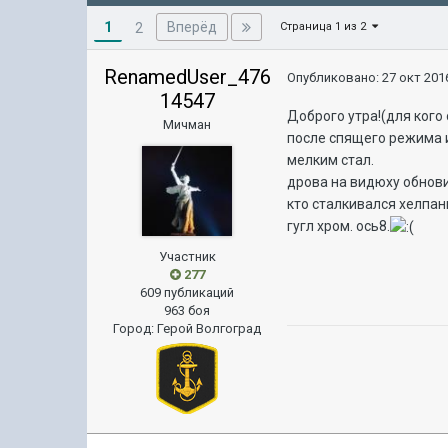
1
Вперёд
2
Страница 1 из 2
RenamedUser_476
Опубликовано:
27 окт 2016
14547
Доброго утра!(для кого
Мичман
после спящего режима и
мелким стал.
дрова на видюху обнови
кто сталкивался хелпани
гугл хром. ось8.
Участник
277
609 публикаций
963 боя
Город
:
Герой Волгоград