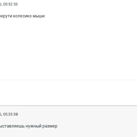
, 05:32:53
покрути колесико мыши.
, 05:33:38
 выставляешь нужный размер