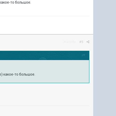
какое-то большое.
Жалоба
#5
е) какое-то большое.