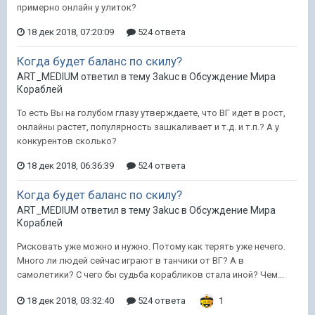
примерно онлайн у улиток?
18 дек 2018, 07:20:09
524 ответа
Когда будет баланс по скилу?
ART_MEDIUM ответил в тему 3akuc в
Обсуждение Мира
Кораблей
То есть Вы на голубом глазу утверждаете, что ВГ идет в рост,
онлайны растет, популярность зашкаливает и т.д. и т.п.? А у
конкурентов сколько?
18 дек 2018, 06:36:39
524 ответа
Когда будет баланс по скилу?
ART_MEDIUM ответил в тему 3akuc в
Обсуждение Мира
Кораблей
Рисковать уже можно и нужно. Потому как терять уже нечего.
Много ли людей сейчас играют в танчики от ВГ? А в
самолетики? С чего бы судьба корабликов стала иной? Чем...
18 дек 2018, 03:32:40
524 ответа
1