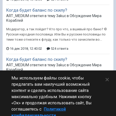
Когда будет баланс по скилу?
ART_MEDIUM ответил в тему 3akuc в
Обсуждение Мира
Кораблей
Модератор, а так пойдет? Кто про что, а вшивый про баню? ©
Русская народная пословица. Или Вы и русские пословицы по
теме тоже отнесете к флуду, как только что зачислили во...
16 дек 2018, 12:40:02
524 ответа
Когда будет баланс по скилу?
ART_MEDIUM ответил в тему 3akuc в
Обсуждение Мира
Кораблей
×
Мы используем файлы cookie, чтобы
Да, потому как друзья ВГ слились ... нет, проиграли! 24 страницы
- это проигрыш, но никак не слив.
предлагать вам наилучший возможный
контент и сделать использование сайта
16 дек 2018, 07:23:38
524 ответа
1
максимально удобным. Нажимая кнопку
«Ок» и продолжая использовать сайт, Вы
соглашаетесь с
Политикой
конфиденциальности.
Стиль