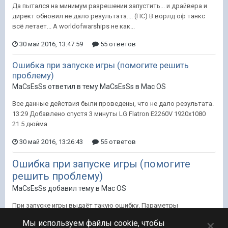
Да пытался на минимум разрешении запустить... и драйвера и
директ обновил не дало результата.... (ПС) В ворлд оф танкс
всё летает... А worldofwarships не как...
30 май 2016, 13:47:59
55 ответов
Ошибка при запуске игры (помогите решить
проблему)
MaCsEsSs ответил в тему MaCsEsSs в
Mac OS
Все данные действия были проведены, что не дало результата.
13:29 Добавлено спустя 3 минуты LG Flatron E2260V 1920х1080
21.5 дюйма
30 май 2016, 13:26:43
55 ответов
Ошибка при запуске игры (помогите
решить проблему)
MaCsEsSs добавил тему в
Mac OS
При запуске игры выдаёт такую ошибку. Параметры
компьютера, жесткий диск ssd 120(450/450), оперативная
×
Мы используем файлы cookie, чтобы
память 8 г.б. Процессор Atlon x2 (3гц) Видео GeForce Gt 7600.