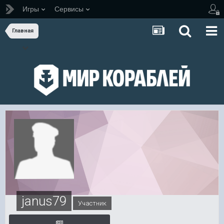
Игры
Сервисы
Главная
janus79
Участник