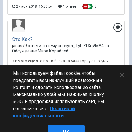
27 ноя 2019, 16:33:54
1 ответ
3
Это Как?
janus79 ответил в тему anonym_TyP71XqVMV4s в
Обсуждение Мира Кораблей
7 к 9 это еще что.Вот в блэка на 5400 торпу от югумы
загнать,а в лк на 16990 вот это тема.Может расскажете
×
Мы используем файлы cookie, чтобы
какое ПТЗ стоит у Блэка?
предлагать вам наилучший возможный
5 ноя 2019, 14:27:13
41 ответ
контент и сделать использование сайта
максимально удобным. Нажимая кнопку
«Ок» и продолжая использовать сайт, Вы
соглашаетесь с
Политикой
конфиденциальности.
Стиль
OK