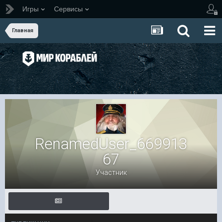
Игры
Сервисы
Главная
RenamedUser_669913
67
Участник