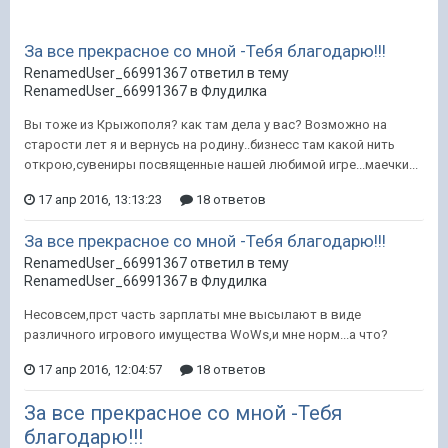
За все прекрасное со мной -Тебя благодарю!!!
RenamedUser_66991367 ответил в тему
RenamedUser_66991367 в
Флудилка
Вы тоже из Крыжополя? как там дела у вас? Возможно на
старости лет я и вернусь на родину..бизнесс там какой нить
открою,сувениры посвященные нашей любимой игре...маечки...
17 апр 2016, 13:13:23
18 ответов
За все прекрасное со мной -Тебя благодарю!!!
RenamedUser_66991367 ответил в тему
RenamedUser_66991367 в
Флудилка
Несовсем,прст часть зарплаты мне высылают в виде
различного игрового имущества WoWs,и мне норм...а что?
17 апр 2016, 12:04:57
18 ответов
За все прекрасное со мной -Тебя
благодарю!!!