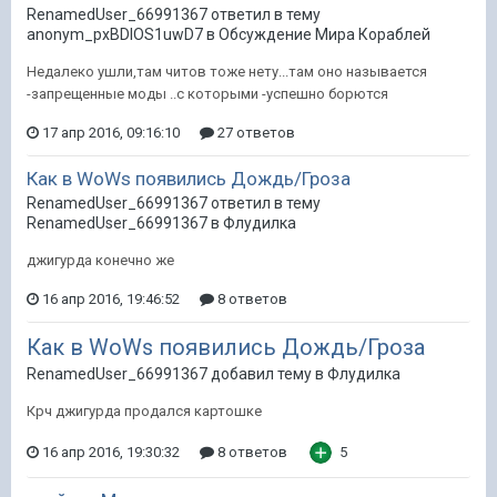
RenamedUser_66991367 ответил в тему
anonym_pxBDIOS1uwD7 в
Обсуждение Мира Кораблей
Недалеко ушли,там читов тоже нету...там оно называется
-запрещенные моды ..с которыми -успешно борются
17 апр 2016, 09:16:10
27 ответов
Как в WoWs появились Дождь/Гроза
RenamedUser_66991367 ответил в тему
RenamedUser_66991367 в
Флудилка
джигурда конечно же
16 апр 2016, 19:46:52
8 ответов
Как в WoWs появились Дождь/Гроза
RenamedUser_66991367 добавил тему в
Флудилка
Крч джигурда продался картошке
16 апр 2016, 19:30:32
8 ответов
5