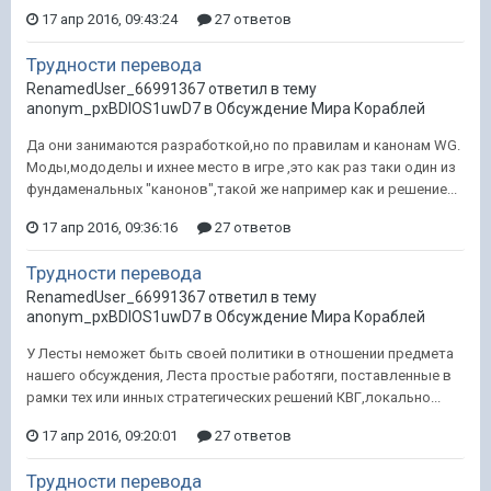
17 апр 2016, 09:43:24
27 ответов
Трудности перевода
RenamedUser_66991367 ответил в тему
anonym_pxBDIOS1uwD7 в
Обсуждение Мира Кораблей
Да они занимаются разработкой,но по правилам и канонам WG.
Моды,мододелы и ихнее место в игре ,это как раз таки один из
фундаменальных "канонов",такой же например как и решение...
17 апр 2016, 09:36:16
27 ответов
Трудности перевода
RenamedUser_66991367 ответил в тему
anonym_pxBDIOS1uwD7 в
Обсуждение Мира Кораблей
У Лесты неможет быть своей политики в отношении предмета
нашего обсуждения, Леста простые работяги, поставленные в
рамки тех или инных стратегических решений КВГ,локально...
17 апр 2016, 09:20:01
27 ответов
Трудности перевода