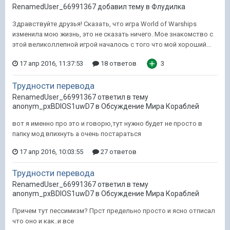
RenamedUser_66991367 добавил тему в
Флудилка
Здравствуйте друзья! Сказать, что игра World of Warships
изменила мою жизнь, это не сказать ничего. Мое знакомство с
этой великоллепной игрой началось с того что мой хороший...
17 апр 2016, 11:37:53
18 ответов
3
Трудности перевода
RenamedUser_66991367 ответил в тему
anonym_pxBDIOS1uwD7 в
Обсуждение Мира Кораблей
вот я именно про это и говорю,тут нужно будет не просто в
папку мод впихнуть а очень постараться
17 апр 2016, 10:03:55
27 ответов
Трудности перевода
RenamedUser_66991367 ответил в тему
anonym_pxBDIOS1uwD7 в
Обсуждение Мира Кораблей
Причем тут пессимизм? Прст предельно просто и ясно отписал
что оно и как..и все