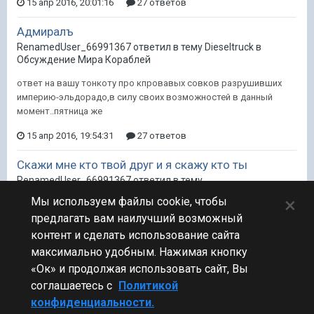
15 апр 2016, 20:01:16
27 ответов
Адмиралъ
RenamedUser_66991367 ответил в тему Dieseltruck в
Обсуждение Мира Кораблей
ответ на вашу тонкоту про кпровавых совков разрушивших
империю-эльдорадо,в силу своих возможностей в данный
момент..пятница же
15 апр 2016, 19:54:31
27 ответов
Скажи мне кто твой друг и я скажу кто ты
RenamedUser_66991367 ответил в тему
RenamedUser_66991367 в
Флудилка
×
Мы используем файлы cookie, чтобы
Делай загран парспорт,в понедельник выезжаем
предлагать вам наилучший возможный
контент и сделать использование сайта
15 апр 2016, 17:26:23
21 ответ
1
максимально удобным. Нажимая кнопку
«Ок» и продолжая использовать сайт, Вы
соглашаетесь с
Политикой
конфиденциальности.
Стиль