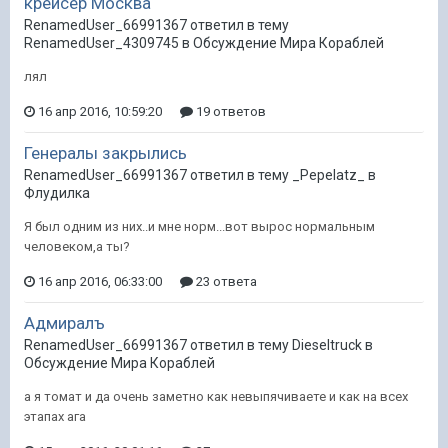
крейсер Москва
RenamedUser_66991367 ответил в тему
RenamedUser_4309745 в
Обсуждение Мира Кораблей
лял
16 апр 2016, 10:59:20
19 ответов
Генералы закрылись
RenamedUser_66991367 ответил в тему _Pepelatz_ в
Флудилка
Я был одним из них..и мне норм...вот вырос нормальным
человеком,а ты?
16 апр 2016, 06:33:00
23 ответа
Адмиралъ
RenamedUser_66991367 ответил в тему Dieseltruck в
Обсуждение Мира Кораблей
а я томат и да очень заметно как невыпячиваете и как на всех
этапах ага