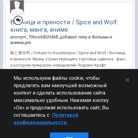
Волчица и пряности / Spice and Wolf:
книга, манга, аниме
anonym_YNcre68GHd6B добавил тему в
Фильмы и
анимация
狼と香辛料 / Ookami to Koushinryou / Spice and Wolf / Волчица
и пряности Жизнь странствующего торговца одинока - факт,
о котором прекрасно осведомлён Лоуренс Крафт.
Путешествуя из города в город со своим конём, повозкой и
×
товарами, которые встретились по дороге, торговец
Мы используем файлы cookie, чтобы
прекрасно вписался в этот круго...
предлагать вам наилучший возможный
контент и сделать использование сайта
15 авг 2012, 14:15:10
284 ответа
2
максимально удобным. Нажимая кнопку
«Ок» и продолжая использовать сайт, Вы
соглашаетесь с
Политикой
конфиденциальности.
Стиль