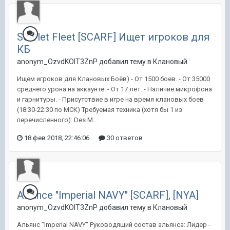
Scarlet Fleet [SCARF] Ищет игроков для
КБ
anonym_OzvdKOlT3ZnP добавил тему в
Клановый
Ищем игроков для Клановых Боёв) - От 1500 боев. - От 35000
среднего урона на аккаунте. - От 17 лет. - Наличие микрофона
и гарнитуры. - Присутствие в игре на время клановых боев
(18:30-22:30 по МСК) Требуемая техника (хотя бы 1 из
перечисленного): Des M...
18 фев 2018, 22:46:06
30 ответов
Alliance "Imperial NAVY" [SCARF], [NYA]
anonym_OzvdKOlT3ZnP добавил тему в
Клановый
Альянс "Imperial NAVY" Руководящий состав альянса: Лидер -