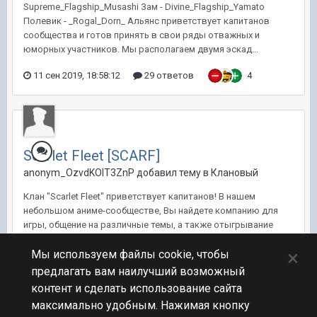
Supreme_Flagship_Musashi Зам - Divine_Flagship_Yamato
Полевик - _Rogal_Dorn_ Альянс приветствует капитанов
сообщества и готов принять в свои ряды отважных и
юморных участников. Мы располагаем двумя эскад...
11 сен 2019, 18:58:12
29 ответов
4
Scarlet Fleet [SCARF]
anonym_OzvdKOlT3ZnP добавил тему в
Клановый
Клан "Scarlet Fleet" приветствует капитанов! В нашем
небольшом аниме-сообществе, Вы найдете компанию для
игры, общение на различные темы, а также отыгрывание
различных исторических сценариев и прочих ивентов в
×
свободное время. Приветствуется желание играть на
Мы используем файлы cookie, чтобы
команду, саморазвитие своей...
предлагать вам наилучший возможный
контент и сделать использование сайта
30 янв 2018, 15:28:04
96 ответов
8
максимально удобным. Нажимая кнопку