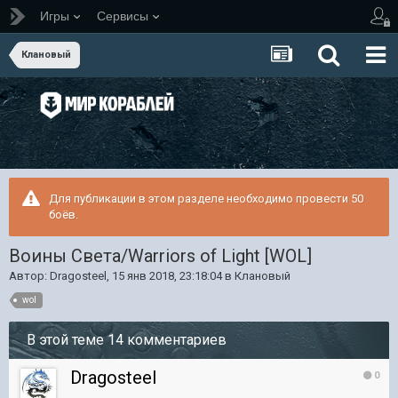
Игры
Сервисы
Клановый
Для публикации в этом разделе необходимо провести 50
боёв.
Воины Света/Warriors of Light [WOL]
Автор:
Dragosteel
,
15 янв 2018, 23:18:04
в
Клановый
wol
В этой теме 14 комментариев
Dragosteel
0