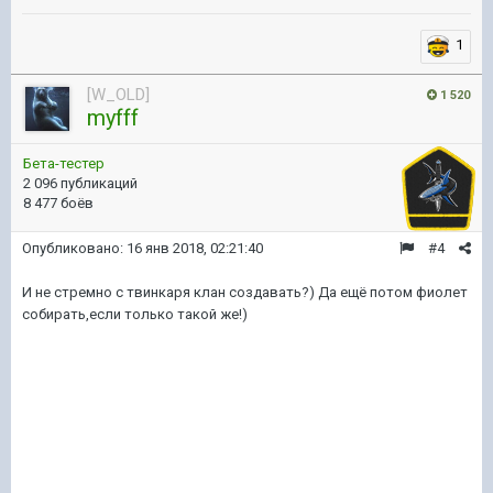
1
[W_OLD]
1 520
myfff
Бета-тестер
2 096 публикаций
8 477 боёв
Опубликовано:
16 янв 2018, 02:21:40
#4
И не стремно с твинкаря клан создавать?) Да ещё потом фиолет
собирать,если только такой же!)