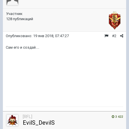
Участник
128 публикаций
Опубликовано:
19 янв 2018, 07:47:27
#2
Сам его и создай....
[RFL]
3 422
EvilS_DevilS