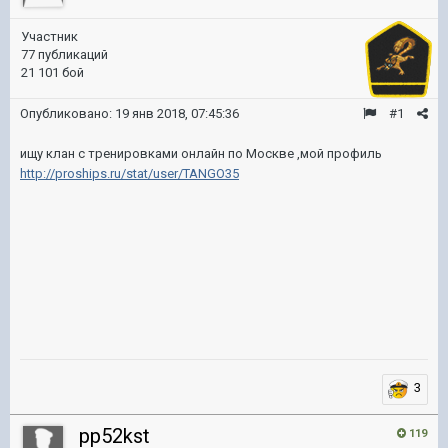
Участник
77 публикаций
21 101 бой
Опубликовано:
19 янв 2018, 07:45:36
#1
ищу клан с тренировками онлайн по Москве ,мой профиль
http://proships.ru/stat/user/TANGO35
3
pp52kst
119