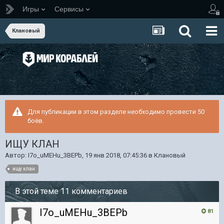
Игры
Сервисы
Клановый
Для публикации в этом разделе необходимо провести 50
боёв.
ИЩУ КЛАН
Автор:
I7o_uMEHu_3BEPb
,
19 янв 2018, 07:45:36
в
Клановый
ищу клан
В этой теме 11 комментариев
I7o_uMEHu_3BEPb
81